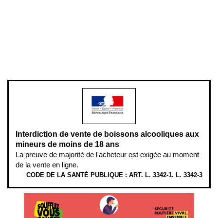
Mentions légales
Politique de confidentialité & cookies
Pièces détachées
Plan du site
Gestion des cookies
Pour votre santé, évitez de manger entre les repas,
www.mangerbouger.fr
.
L’abus d’alcool est dangereux pour la santé, à consommer avec
modération.
Interdiction de vente de boissons alcooliques aux
mineurs de moins de 18 ans
La preuve de majorité de l'acheteur est exigée au moment
de la vente en ligne.
CODE DE LA SANTÉ PUBLIQUE : ART. L. 3342-1. L. 3342-3
ÉTHYLOTESTS EN VENTE SUR CE SITE. L’ALCOOL EST EN CAUSE