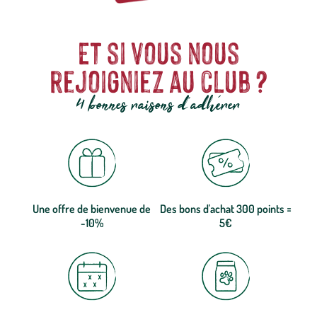
Et si vous nous
rejoigniez au club ?
4 bonnes raisons d'adhérer
Une offre de bienvenue de
Des bons d'achat 300 points =
-10%
5€