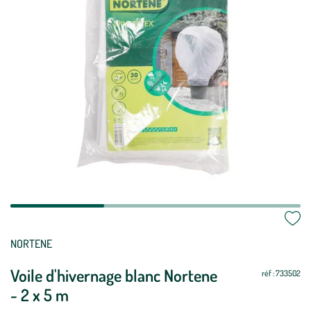
Mettre
Mettre
NORTENE
à
à
Voile d'hivernage blanc Nortene
jour
jour
réf : 733502
- 2 x 5 m