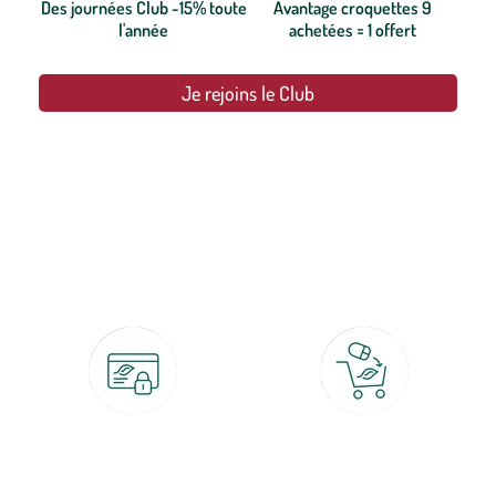
Des journées Club -15% toute
Avantage croquettes 9
l'année
achetées = 1 offert
Je rejoins le Club
botanic®, les jardineries expertes du végétal depuis 1995.
Paiement 100% sécurisé
Click & Collect
CB, PayPal, carte cadeau, Alma 3x ou
retrait gratuit en magasin sous 2h
4x