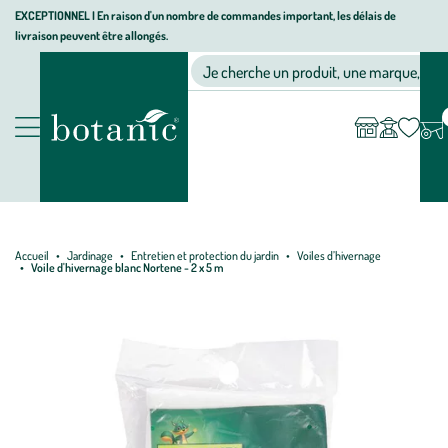
Aller
Aller
Aller
EXCEPTIONNEL I En raison d'un nombre de commandes important, les délais de
livraison peuvent être allongés.
à
au
au
Jardinerie écologique, animalerie, décoration, alimentation bio bot
la
contenu
pied
Ma
Nos magasins
Mon
Je cherche un produit, une marque, un co
liste
compte
navigation
principal
de
d’envies
page
Nos produits
Accueil
Jardinage
Entretien et protection du jardin
Voiles d’hivernage
Voile d'hivernage blanc Nortene - 2 x 5 m