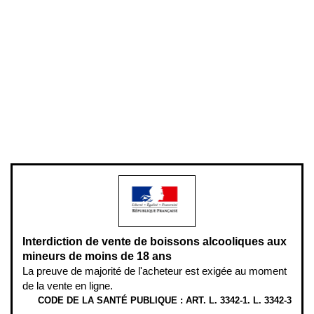
Conditions générales de vente
Conditions générales d'utilisation
Mentions légales
Politique de confidentialité & cookies
Pièces détachées
Plan du site
Gestion des cookies
Pour votre santé, évitez de manger entre les repas,
www.mangerbouger.fr
.
L’abus d’alcool est dangereux pour la santé, à consommer avec
modération.
Interdiction de vente de boissons alcooliques aux
mineurs de moins de 18 ans
La preuve de majorité de l'acheteur est exigée au moment
de la vente en ligne.
CODE DE LA SANTÉ PUBLIQUE : ART. L. 3342-1. L. 3342-3