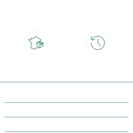
Paiement 100% sécurisé
Click & Collect
CB, PayPal, carte cadeau, Alma 3x ou
retrait gratuit en magasin sous 2h
4x
Livraison partout en France
30 jours pour changer d'avis
à domicile ou point relais
et retour gratuit en magasin
(Re)découvrez botanic®
Entre vous et nous