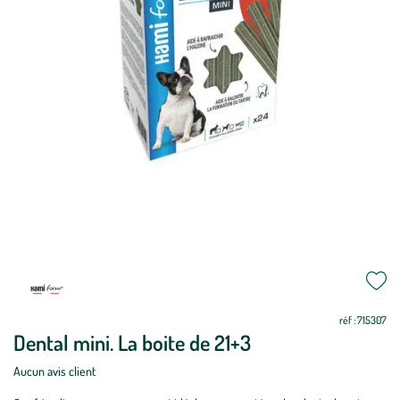
Mettre
Mettre
à
à
jour
jour
réf : 715307
Dental mini. La boite de 21+3
Aucun avis client