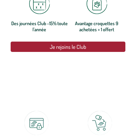
Des journées Club -15% toute
Avantage croquettes 9
l'année
achetées = 1 offert
Je rejoins le Club
botanic®, les jardineries expertes du végétal depuis 1995.