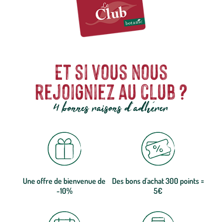
Et si vous nous
rejoigniez au club ?
4 bonnes raisons d'adhérer
Une offre de bienvenue de
Des bons d'achat 300 points =
-10%
5€