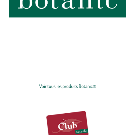
botanic®, expert du végétal, propose une large gamme de produits
de qualité et accessibles à tous. Les produits à marque botanic®
reflètent notre engagement pour la nature et nos valeurs.
Graines
et
plants
potagers, plantes fleuries et
arbustes
,
outillages
et
accessoires
du jardinier
… Nos produits répondent à un cahier des charges sans
Voir plus
concession sur la qualité, l'excellence environnementale et sociétale
et le prix juste.
Voir tous les produits Botanic®