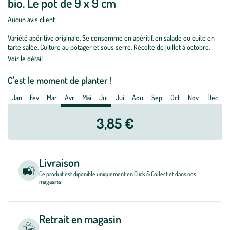
bio. Le pot de 9 x 9 cm
Tomate
Cocktail
Aucun avis client
Alllongée
Variété apéritive originale. Se consomme en apéritif, en salade ou cuite en
Blush
tarte salée. Culture au potager et sous serre. Récolte de juillet à octobre.
bio.
Voir le détail
Le
pot
C'est le moment de planter !
de
Jan
Fev
Mar
Avr
Mai
Jui
Jui
Aou
Sep
Oct
Nov
Dec
9
x
3,85 €
9
cm
Livraison
Ce produit est diponible uniquement en Click & Collect et dans nos
magasins
Retrait en magasin