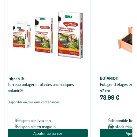
BOTANIC®
BOTANIC®
5/5 (5)
Note moyenne de 5 sur 5 avec 5 avis
Terreau potager et plantes aromatiques
Potager 3 étages en b
botanic®
42 cm
78,99 €
Disponible en plusieurs contenances
Indisponible livraison
Indisponible livra
Indisponible en magasin
Voir stock magas
Ajouter au panier
Ajoute