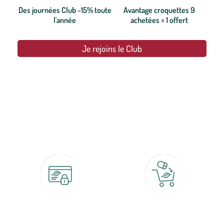
Des journées Club -15% toute
Avantage croquettes 9
l'année
achetées = 1 offert
Je rejoins le Club
botanic®, les jardineries expertes du végétal depuis 1995.
Paiement 100% sécurisé
Click & Collect
CB, PayPal, carte cadeau, Alma 3x ou
retrait gratuit en magasin sous 2h