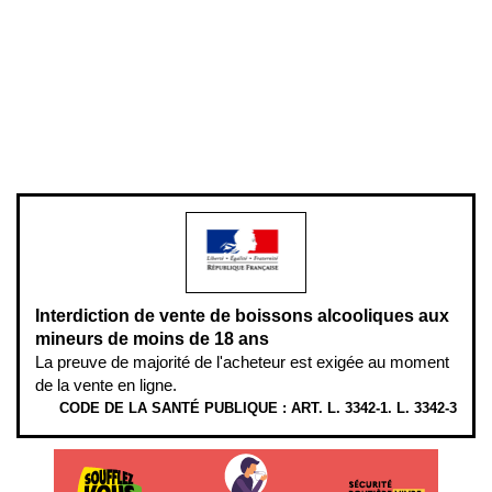
Mentions légales
Politique de confidentialité & cookies
Pièces détachées
Plan du site
Gestion des cookies
Pour votre santé, évitez de manger entre les repas,
www.mangerbouger.fr
.
L’abus d’alcool est dangereux pour la santé, à consommer avec
modération.
Interdiction de vente de boissons alcooliques aux
mineurs de moins de 18 ans
La preuve de majorité de l'acheteur est exigée au moment
de la vente en ligne.
CODE DE LA SANTÉ PUBLIQUE : ART. L. 3342-1. L. 3342-3
ÉTHYLOTESTS EN VENTE SUR CE SITE. L’ALCOOL EST EN CAUSE