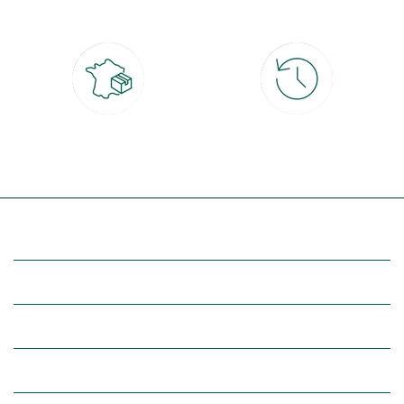
4x
Livraison partout en France
30 jours pour changer d'avis
à domicile ou point relais
et retour gratuit en magasin
(Re)découvrez botanic®
Entre vous et nous
Nos univers botanic®