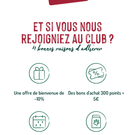
Et si vous nous
rejoigniez au club ?
4 bonnes raisons d'adhérer
Une offre de bienvenue de
Des bons d'achat 300 points =
-10%
5€