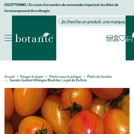
Aller
Aller
Aller
EXCEPTIONNEL I En raison d'un nombre de commandes important, les délais de
livraison peuvent être allongés.
à
au
au
Jardinerie écologique, animalerie, décoration, alimentation bio bot
la
contenu
pied
Ma
Nos magasins
Mon
Je cherche un produit, une marque, un co
liste
compte
navigation
principal
de
d’envies
page
Nos produits
Accueil
Potager & verger
Plantes pour le potager
Plants de tomates
Tomate Cocktail Alllongée Blush bio. Le pot de 9 x 9 cm