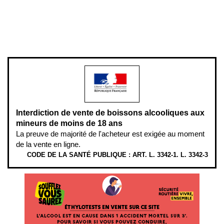
Pour votre santé, évitez de manger entre les repas,
www.mangerbouger.fr
.
L’abus d’alcool est dangereux pour la santé, à consommer avec
modération.
Interdiction de vente de boissons alcooliques aux
mineurs de moins de 18 ans
La preuve de majorité de l'acheteur est exigée au moment
de la vente en ligne.
CODE DE LA SANTÉ PUBLIQUE : ART. L. 3342-1. L. 3342-3
ÉTHYLOTESTS EN VENTE SUR CE SITE. L’ALCOOL EST EN CAUSE