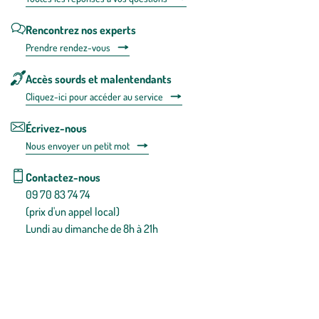
Rencontrez nos experts
Prendre rendez-vous
Accès sourds et malentendants
Cliquez-ici pour accéder au service
Écrivez-nous
Nous envoyer un petit mot
Contactez-nous
09 70 83 74 74
(prix d'un appel local)
Lundi au dimanche de 8h à 21h
Conditions générales de vente
Conditions générales d'utilisation
Mentions légales
Politique de confidentialité & cookies
Pièces détachées
Plan du site
Gestion des cookies