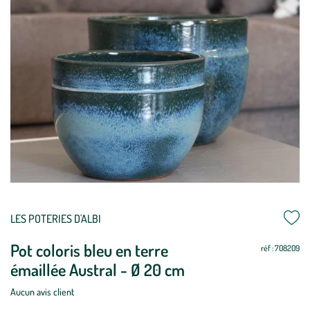
Mettre
Mettre
LES POTERIES D'ALBI
à
à
Pot coloris bleu en terre
jour
jour
réf : 708209
émaillée Austral - Ø 20 cm
Aucun avis client