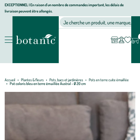
Aller
Aller
Aller
EXCEPTIONNEL I En raison d'un nombre de commandes important, les délais de
livraison peuvent être allongés.
à
au
au
Jardinerie écologique, animalerie, décoration, alimentation bio bot
la
contenu
pied
Ma
Nos magasins
Mon
Je cherche un produit, une marque, un co
liste
compte
navigation
principal
de
d’envies
page
Nos produits
Accueil
Plantes & fleurs
Pots, bacs et jardinières
Pots en terre cuite émaillée
Pot coloris bleu en terre émaillée Austral - Ø 20 cm