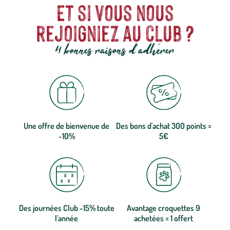
Et si vous nous
rejoigniez au club ?
4 bonnes raisons d'adhérer
Une offre de bienvenue de
Des bons d'achat 300 points =
-10%
5€
Des journées Club -15% toute
Avantage croquettes 9
l'année
achetées = 1 offert