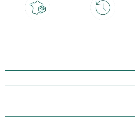
Livraison partout en France
30 jours pour changer d'avis
à domicile ou point relais
et retour gratuit en magasin
(Re)découvrez botanic®
Entre vous et nous
Nos univers botanic®
(Re)connectez-vous avec la nature, inspirez-vous et profitez de