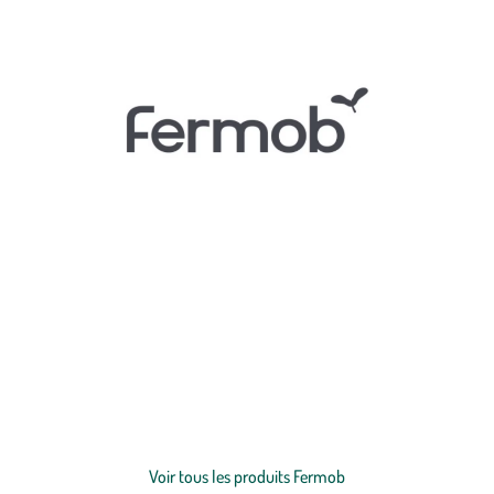
Créez un extérieur haut en couleurs qui vous ressemble avec la
marque française Fermob ! botanic® a sélectionné les gammes
Fermob pour ajouter du pep’s à votre
décoration extérieure
: du
mobilier de jardin
design, coloré, aux lignes travaillées et de qualité
fabriqué en France, c’est le pari réussi de la marque que l’on ne
présente plus.
Voir plus
Voir tous les produits Fermob