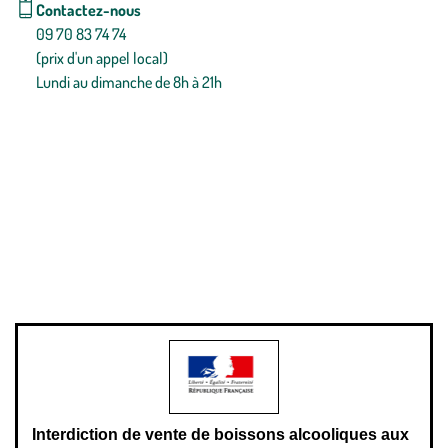
Contactez-nous
09 70 83 74 74
(prix d'un appel local)
Lundi au dimanche de 8h à 21h
Conditions générales de vente
Conditions générales d'utilisation
Mentions légales
Politique de confidentialité & cookies
Pièces détachées
Plan du site
Gestion des cookies
Pour votre santé, évitez de manger entre les repas,
www.mangerbouger.fr
.
L’abus d’alcool est dangereux pour la santé, à consommer avec
modération.
Interdiction de vente de boissons alcooliques aux