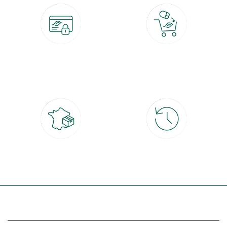
Paiement 100% sécurisé
Click & Collect
CB, PayPal, carte cadeau, Alma 3x ou
retrait gratuit en magasin sous 2h
4x
Livraison partout en France
30 jours pour changer d'avis
à domicile ou point relais
et retour gratuit en magasin