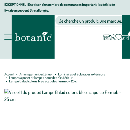
Aller
Aller
Aller
EXCEPTIONNEL I En raison d'un nombre de commandes important, les délais de
livraison peuvent être allongés.
à
au
au
Jardinerie écologique, animalerie, décoration, alimentation bio bot
la
contenu
pied
Ma
Nos magasins
Mon
Je cherche un produit, une marque, un co
liste
compte
navigation
principal
de
d’envies
page
Nos produits
Accueil
Aménagement extérieur
Luminaires et éclairages extérieurs
Lampes à poser et lampes nomades d'extérieur
Lampe Balad coloris bleu acapulco Fermob - 25 cm