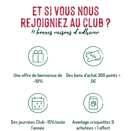
Et si vous nous
rejoigniez au club ?
4 bonnes raisons d'adhérer
Une offre de bienvenue de
Des bons d'achat 300 points =
-10%
5€
Des journées Club -15% toute
Avantage croquettes 9
l'année
achetées = 1 offert