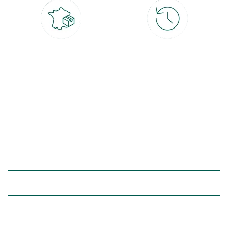
Livraison partout en France
30 jours pour changer d'avis
à domicile ou point relais
et retour gratuit en magasin
(Re)découvrez botanic®
Entre vous et nous
Nos univers botanic®
(Re)connectez-vous avec la nature, inspirez-vous et profitez de