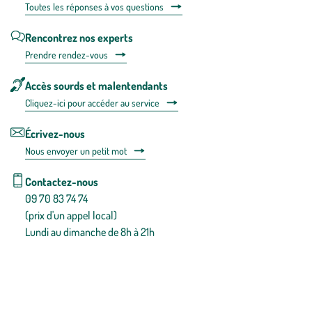
Toutes les répons
es à vos questions
Rencontrez nos experts
Prendre rendez-vous
Accès sourds et malentendants
Cliquez-ici pour accéder au service
Écrivez-nous
Nous envoyer un petit mot
Contactez-nous
09 70 83 74 74
(prix d'un appel local)
Lundi au dimanche de 8h à 21h
Conditions générales de vente
Conditions générales d'utilisation
Mentions légales
Politique de confidentialité & cookies
Pièces détachées
Plan du site
Gestion des cookies