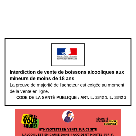
Pour votre santé, évitez de manger entre les repas,
www.mangerbouger.fr
.
L’abus d’alcool est dangereux pour la santé, à consommer avec
modération.
Interdiction de vente de boissons alcooliques aux
mineurs de moins de 18 ans
La preuve de majorité de l'acheteur est exigée au moment
de la vente en ligne.
CODE DE LA SANTÉ PUBLIQUE : ART. L. 3342-1. L. 3342-3
ÉTHYLOTESTS EN VENTE SUR CE SITE. L’ALCOOL EST EN CAUSE