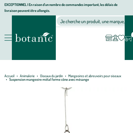
Aller
Aller
Aller
EXCEPTIONNEL I En raison d'un nombre de commandes important, les délais de
livraison peuvent être allongés.
à
au
au
Jardinerie écologique, animalerie, décoration, alimentation bio bot
la
contenu
pied
Ma
Nos magasins
Mon
Je cherche un produit, une marque, un co
liste
compte
navigation
principal
de
d’envies
page
Nos produits
Accueil
Animalerie
Oiseaux du jardin
Mangeoires et abreuvoirs pour oiseaux
Suspension mangeoire métal forme cône avec mésange