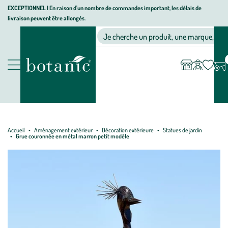
Aller
Aller
Aller
EXCEPTIONNEL I En raison d'un nombre de commandes important, les délais de
livraison peuvent être allongés.
à
au
au
Jardinerie écologique, animalerie, décoration, alimentation bio bot
la
contenu
pied
Ma
Nos magasins
Mon
Je cherche un produit, une marque, un co
liste
compte
navigation
principal
de
d’envies
page
Nos produits
Accueil
Aménagement extérieur
Décoration extérieure
Statues de jardin
Grue couronnée en métal marron petit modèle