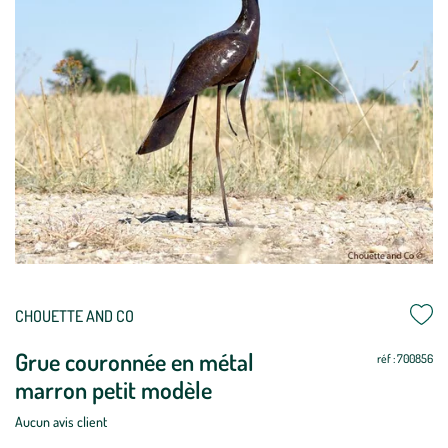
Mettre
Mettre
CHOUETTE AND CO
à
à
Grue couronnée en métal
jour
jour
réf : 700856
marron petit modèle
Aucun avis client