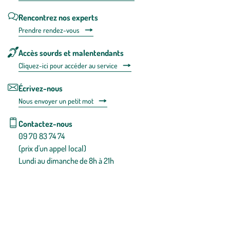
Rencontrez nos experts
Prendre rendez-vous
Accès sourds et malentendants
Cliquez-ici pour accéder au service
Écrivez-nous
Nous envoyer un petit mot
Contactez-nous
09 70 83 74 74
(prix d'un appel local)
Lundi au dimanche de 8h à 21h
Conditions générales de vente
Conditions générales d'utilisation
Mentions légales
Politique de confidentialité & cookies
Pièces détachées
Plan du site
Gestion des cookies