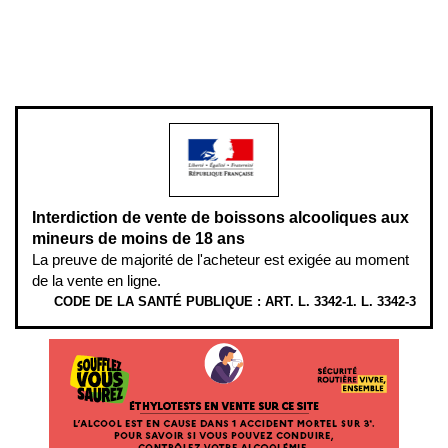
Pour votre santé, évitez de manger entre les repas,
www.mangerbouger.fr
.
L’abus d’alcool est dangereux pour la santé, à consommer avec
modération.
Interdiction de vente de boissons alcooliques aux
mineurs de moins de 18 ans
La preuve de majorité de l'acheteur est exigée au moment
de la vente en ligne.
CODE DE LA SANTÉ PUBLIQUE : ART. L. 3342-1. L. 3342-3
ÉTHYLOTESTS EN VENTE SUR CE SITE. L’ALCOOL EST EN CAUSE