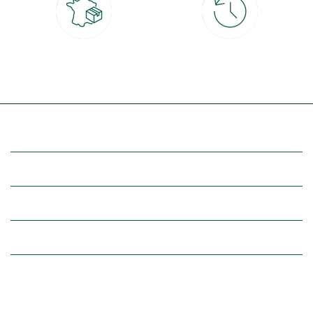
Livraison partout en France
30 jours pour changer d'avis
à domicile ou point relais
et retour gratuit en magasin
(Re)découvrez botanic®
Entre vous et nous
Nos univers botanic®
(Re)connectez-vous avec la nature, inspirez-vous et profitez de
nos offres exclusives !