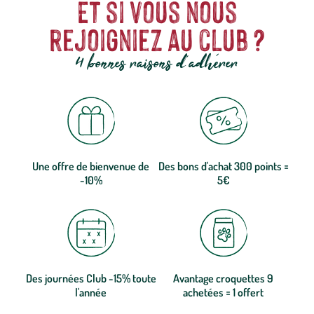
Et si vous nous
rejoigniez au club ?
4 bonnes raisons d'adhérer
Une offre de bienvenue de
Des bons d'achat 300 points =
-10%
5€
Des journées Club -15% toute
Avantage croquettes 9
l'année
achetées = 1 offert