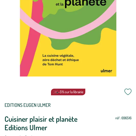
-5% sur la librairie
Mettre
Mettre
EDITIONS EUGEN ULMER
à
à
Cuisiner plaisir et planète
jour
jour
réf : 696516
Editions Ulmer