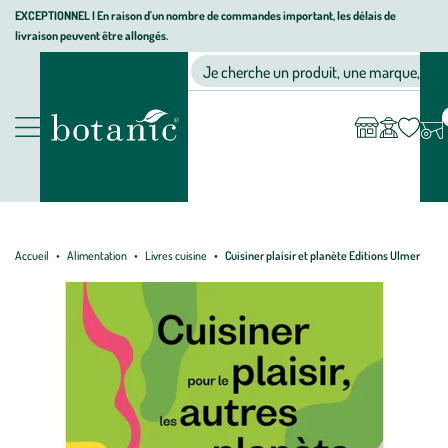
Aller
Aller
Aller
EXCEPTIONNEL I En raison d'un nombre de commandes important, les délais de
livraison peuvent être allongés.
à
au
au
Jardinerie écologique, animalerie, décoration, alimentation bio bot
la
contenu
pied
Ma
Nos magasins
Mon
Je cherche un produit, une marque, un co
liste
compte
navigation
principal
de
d’envies
page
Nos produits
Accueil
Alimentation
Livres cuisine
Cuisiner plaisir et planète Editions Ulmer