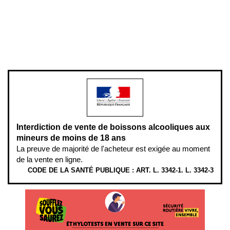
Pour votre santé, évitez de manger entre les repas,
www.mangerbouger.fr
.
L’abus d’alcool est dangereux pour la santé, à consommer avec
modération.
Interdiction de vente de boissons alcooliques aux
mineurs de moins de 18 ans
La preuve de majorité de l'acheteur est exigée au moment
de la vente en ligne.
CODE DE LA SANTÉ PUBLIQUE : ART. L. 3342-1. L. 3342-3
ÉTHYLOTESTS EN VENTE SUR CE SITE. L’ALCOOL EST EN CAUSE