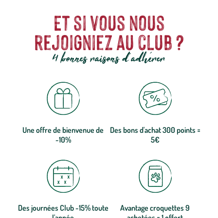
Et si vous nous
rejoigniez au club ?
4 bonnes raisons d'adhérer
Une offre de bienvenue de
Des bons d'achat 300 points =
-10%
5€
Des journées Club -15% toute
Avantage croquettes 9
l'année
achetées = 1 offert