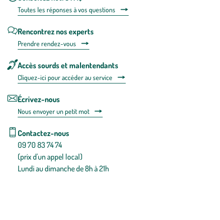
Toutes les répons
es à vos questions
Rencontrez nos experts
Prendre rendez-vous
Accès sourds et malentendants
Cliquez-ici pour accéder au service
Écrivez-nous
Nous envoyer un petit mot
Contactez-nous
09 70 83 74 74
(prix d'un appel local)
Lundi au dimanche de 8h à 21h
Conditions générales de vente
Conditions générales d'utilisation
Mentions légales
Politique de confidentialité & cookies
Pièces détachées
Plan du site
Gestion des cookies