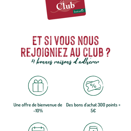
Et si vous nous
rejoigniez au club ?
4 bonnes raisons d'adhérer
Une offre de bienvenue de
Des bons d'achat 300 points =
-10%
5€