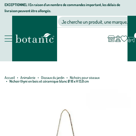
Aller
Aller
Aller
EXCEPTIONNEL I En raison d'un nombre de commandes important, les délais de
livraison peuvent être allongés.
à
au
au
Jardinerie écologique, animalerie, décoration, alimentation bio bot
la
contenu
pied
Ma
Nos magasins
Mon
Je cherche un produit, une marque, un co
liste
compte
navigation
principal
de
d’envies
page
Nos produits
Accueil
Animalerie
Oiseaux du jardin
Nichoirs pour oiseaux
Nichoir thyni en bois et céramique blanc Ø 18 x H 13,8 cm