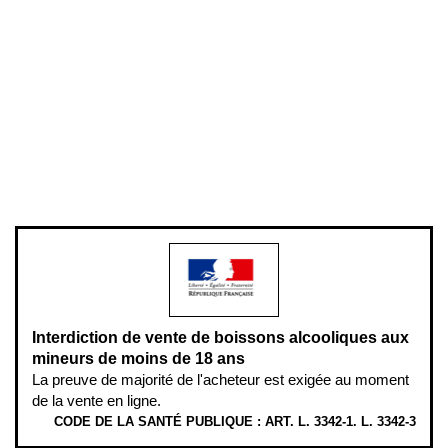
Conditions générales de vente
Conditions générales d'utilisation
Mentions légales
Politique de confidentialité & cookies
Pièces détachées
Plan du site
Gestion des cookies
Pour votre santé, évitez de manger entre les repas,
www.mangerbouger.fr
.
L’abus d’alcool est dangereux pour la santé, à consommer avec
modération.
Interdiction de vente de boissons alcooliques aux
mineurs de moins de 18 ans
La preuve de majorité de l'acheteur est exigée au moment
de la vente en ligne.
CODE DE LA SANTÉ PUBLIQUE : ART. L. 3342-1. L. 3342-3