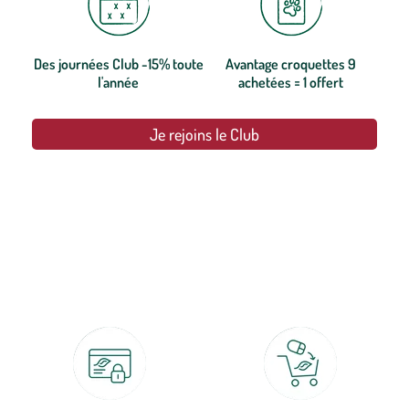
Des journées Club -15% toute
Avantage croquettes 9
l'année
achetées = 1 offert
Je rejoins le Club
botanic®, les jardineries expertes du végétal depuis 1995.