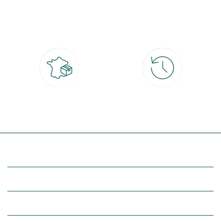
Paiement 100% sécurisé
Click & Collect
CB, PayPal, carte cadeau, Alma 3x ou
retrait gratuit en magasin sous 2h
4x
Livraison partout en France
30 jours pour changer d'avis
à domicile ou point relais
et retour gratuit en magasin
(Re)découvrez botanic®
Entre vous et nous