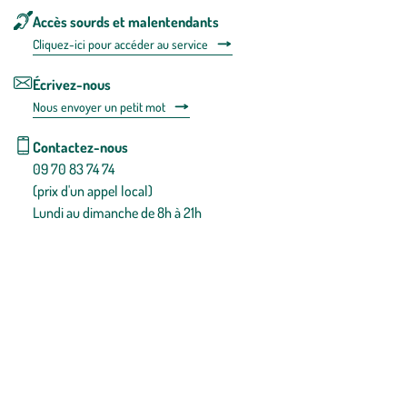
Accès sourds et malentendants
Cliquez-ici pour accéder au service
Écrivez-nous
Nous envoyer un petit mot
Contactez-nous
09 70 83 74 74
(prix d'un appel local)
Lundi au dimanche de 8h à 21h
Conditions générales de vente
Conditions générales d'utilisation
Mentions légales
Politique de confidentialité & cookies
Pièces détachées
Plan du site
Gestion des cookies
Pour votre santé, évitez de manger entre les repas,
www.mangerbouger.fr
.
L’abus d’alcool est dangereux pour la santé, à consommer avec