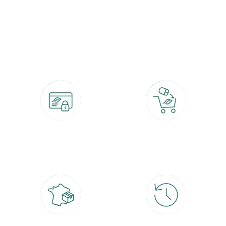
botanic®, les jardineries expertes du végétal depuis 1995.
Paiement 100% sécurisé
Click & Collect
CB, PayPal, carte cadeau, Alma 3x ou
retrait gratuit en magasin sous 2h
4x