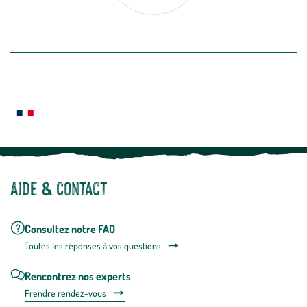
désabon
intégré
En savoir plus
dans
la
newslette
En
Le saviez-vous ?
savoir
plus
Notre site botanic® a été pensé, créé et développé en FRANCE
Aide & contact
Consultez notre FAQ
Toutes les répons
es à vos questions
Rencontrez nos experts
Prendre rendez-vous