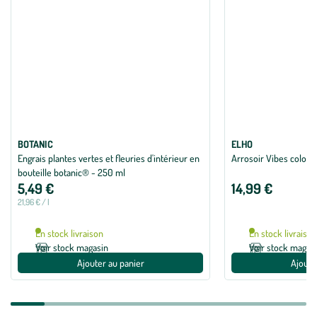
BOTANIC
ELHO
Engrais plantes vertes et fleuries d'intérieur en
Arrosoir Vibes coloris 
bouteille botanic® - 250 ml
5,49 €
14,99 €
21,96 € / l
En stock livraison
En stock livraiso
Voir stock magasin
Voir stock magas
Ajouter au panier
Ajoute