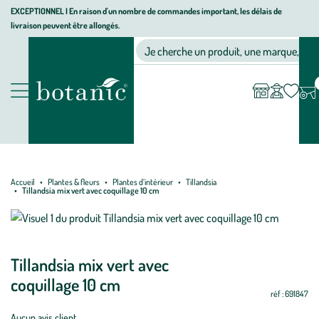
Aller
Aller
Aller
EXCEPTIONNEL I En raison d'un nombre de commandes important, les délais de
livraison peuvent être allongés.
à
au
au
Jardinerie écologique, animalerie, décoration, alimentation bio bot
la
contenu
pied
Ma
Nos magasins
Mon
Je cherche un produit, une marque, un co
liste
compte
navigation
principal
de
d’envies
page
Nos produits
Accueil
Plantes & fleurs
Plantes d’intérieur
Tillandsia
Tillandsia mix vert avec coquillage 10 cm
Tillandsia mix vert avec
coquillage 10 cm
réf : 691847
Aucun avis client