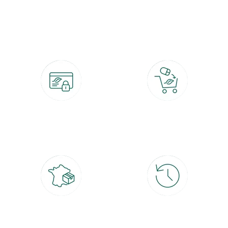
botanic®, les jardineries expertes du végétal depuis 1995.
Paiement 100% sécurisé
Click & Collect
CB, PayPal, carte cadeau, Alma 3x ou
retrait gratuit en magasin sous 2h
4x
Livraison partout en France
30 jours pour changer d'avis
à domicile ou point relais
et retour gratuit en magasin