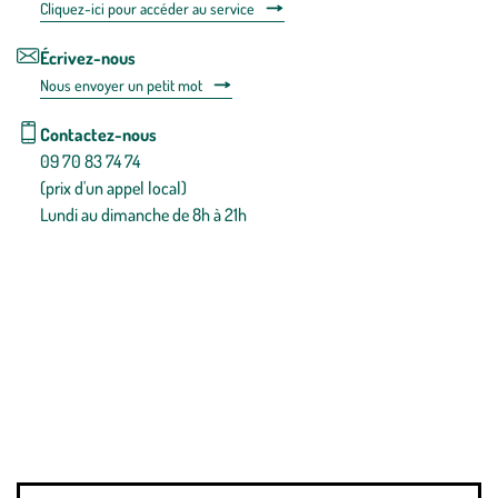
Cliquez-ici pour accéder au service
Écrivez-nous
Nous envoyer un petit mot
Contactez-nous
09 70 83 74 74
(prix d'un appel local)
Lundi au dimanche de 8h à 21h
Conditions générales de vente
Conditions générales d'utilisation
Mentions légales
Politique de confidentialité & cookies
Pièces détachées
Plan du site
Gestion des cookies
Pour votre santé, évitez de manger entre les repas,
www.mangerbouger.fr
.
L’abus d’alcool est dangereux pour la santé, à consommer avec
modération.