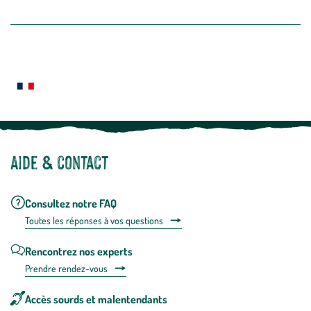
dans
la
newslette
En
Le saviez-vous ?
savoir
plus
Notre site botanic® a été pensé, créé et développé en FRANCE
Aide & contact
Consultez notre FAQ
Toutes les répons
es à vos questions
Rencontrez nos experts
Prendre rendez-vous
Accès sourds et malentendants