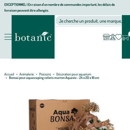
Aller
Aller
Aller
EXCEPTIONNEL I En raison d'un nombre de commandes important, les délais de
livraison peuvent être allongés.
à
au
au
Jardinerie écologique, animalerie, décoration, alimentation bio bot
la
contenu
pied
Ma
Nos magasins
Mon
Je cherche un produit, une marque, un co
liste
compte
navigation
principal
de
d’envies
page
Nos produits
Accueil
Animalerie
Poissons
Décoration pour aquarium
Bonsaï pour aquascaping coloris marron Aquavie - 24 x 20 x 16 cm