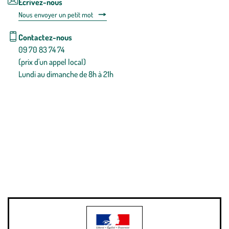
Écrivez-nous
Nous envoyer un petit mot
Contactez-nous
09 70 83 74 74
(prix d'un appel local)
Lundi au dimanche de 8h à 21h
Conditions générales de vente
Conditions générales d'utilisation
Mentions légales
Politique de confidentialité & cookies
Pièces détachées
Plan du site
Gestion des cookies
Pour votre santé, évitez de manger entre les repas,
www.mangerbouger.fr
.
L’abus d’alcool est dangereux pour la santé, à consommer avec
modération.