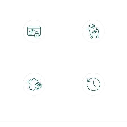
Paiement 100% sécurisé
Click & Collect
CB, PayPal, carte cadeau, Alma 3x ou
retrait gratuit en magasin sous 2h
4x
Livraison partout en France
30 jours pour changer d'avis
à domicile ou point relais
et retour gratuit en magasin