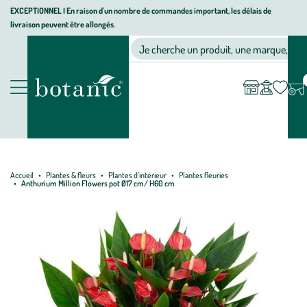
Aller
Aller
Aller
EXCEPTIONNEL I En raison d'un nombre de commandes important, les délais de
livraison peuvent être allongés.
à
au
au
Jardinerie écologique, animalerie, décoration, alimentation bio bot
la
contenu
pied
Ma
Nos magasins
Mon
Je cherche un produit, une marque, un co
liste
compte
navigation
principal
de
d’envies
page
Nos produits
Accueil
Plantes & fleurs
Plantes d’intérieur
Plantes fleuries
Anthurium Million Flowers pot Ø17 cm/ H60 cm