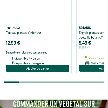
BOTANIC®
BOTANIC
5/5 (4)
Note moyenne de 5 sur 5 avec 4 avis
Terreau plantes d'intérieur
Engrais plantes vertes 
bouteille botanic® - 
12,99 €
5,49 €
21,96 € / l
Disponible en plusieurs contenances
En stock livraiso
Indisponible livraison
Voir stock magas
Indisponible en magasin
Ajoute
Ajouter au panier
Commander un végétal sur