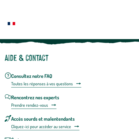
En
Le saviez-vous ?
savoir
plus
Notre site botanic® a été pensé, créé et développé en FRANCE
Aide & contact
Consultez notre FAQ
Toutes les répons
es à vos questions
Rencontrez nos experts
Prendre rendez-vous
Accès sourds et malentendants
Cliquez-ici pour accéder au service