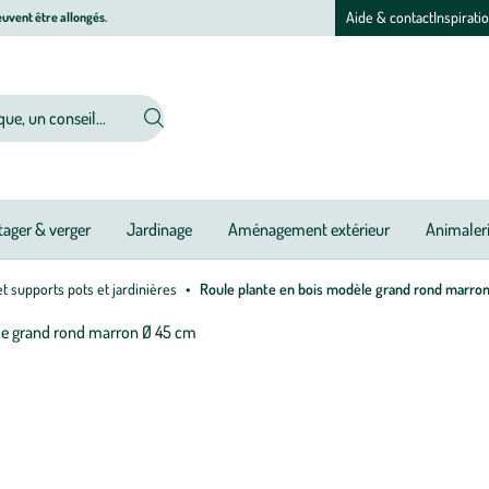
Aide & contact
Inspirati
uvent être allongés.
ager & verger
Jardinage
Aménagement extérieur
Animaler
t supports pots et jardinières
Roule plante en bois modèle grand rond marro
Afficher
le
M
M
zoom
à
à
pour
jo
jo
l’image
1
sur
1