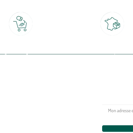
Click & Collect
Livraison partout en Fran
rait gratuit en magasin sous 2h
à domicile ou point relais
(Re)connectez-v
profitez de nos 
Plantes & fleurs
Potager & verger
Jardinage
Aménagement extérieur
Maison & décoration
Animalerie