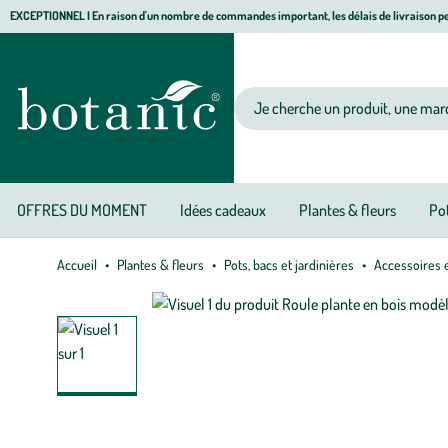
Aller
Aller
Aller
EXCEPTIONNEL I En raison d'un nombre de commandes important, les délais de livraison pe
à
au
au
Jardinerie écologique, animalerie, décoration, alimentation bio botanic®
la
contenu
pied
navigation
principal
de
Votre recherche
page
OFFRES DU MOMENT
Idées cadeaux
Plantes & fleurs
Pot
Accueil
Plantes & fleurs
Pots, bacs et jardinières
Accessoires e