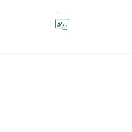
Paiement 100% sécurisé
CB, PayPal, carte cadeau, Alma 3x ou 4x
ret
Qui sommes-nous ?
Notre programme de fidélité
Nos engagements
Nos magasins
botanic® société à mission
Nos services & rendez-vous
Le fonds de dotation botanic
Nos conseils d'experts
Espace presse
Nos garanties
Travailler chez botanic®
Nos conditions de livraison