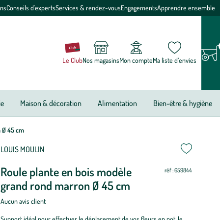
ons
Conseils d'experts
Services & rendez-vous
Engagements
Apprendre ensemble
Le Club
Nos magasins
Mon compte
Ma liste d’envies
ie
Maison & décoration
Alimentation
Bien-être & hygiène
n Ø 45 cm
ettre
ettre
LOUIS MOULIN
Roule plante en bois modèle
ur
ur
réf : 659844
grand rond marron Ø 45 cm
Aucun avis client
Support idéal pour effectuer le déplacement de vos fleurs en pot, le