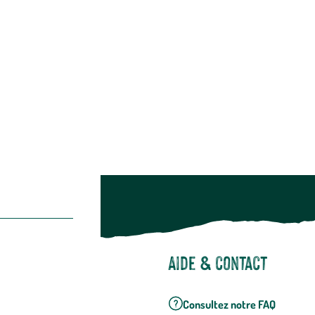
Alimentation
Bien-être & hygiène
Restons c
Noël
Suivez-nou
Suiv
Aide & contact
Consultez notre FAQ