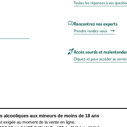
Toutes les répons
es à vos questio
Rencontrez nos experts
Prendre rendez-vous
Accès sourds et malentenda
Cliquez-ici pour accéder au servic
 en FRANCE
énérales d'utilisation
Mentions légales
Politique de confidentialité & cookies
Pièces
re les repas,
www.mangerbouger.fr
.
L’abus d’alcool est dangereux pour l
ns alcooliques aux mineurs de moins de 18 ans
st exigée au moment de la vente en ligne.