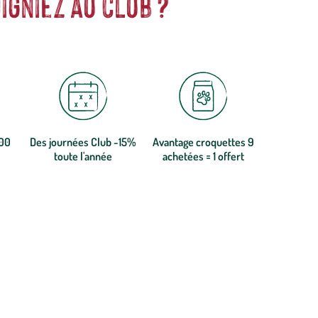
igniez au club ?
300
Des journées Club -15%
Avantage croquettes 9
toute l'année
achetées = 1 offert