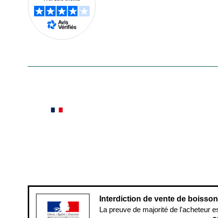
En savoir plus
Le saviez-vous ?
Notre site botanic® a été pensé, créé et développé
Conditions générales de vente
Conditions g
Pour votre santé, évitez de manger ent
Interdiction de vente de boisso
La preuve de majorité de l'acheteur e