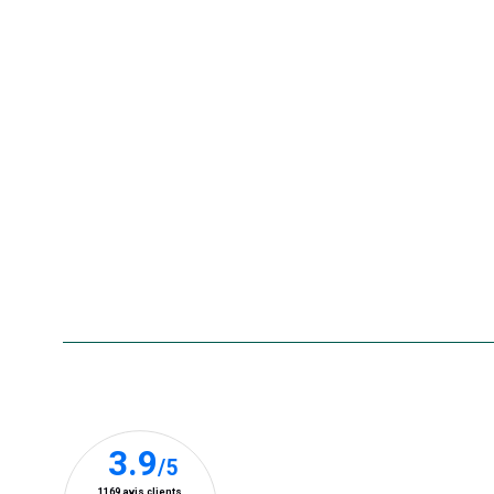
Nos offres d'emploi
Le retrait en magasin 2h
Nos offres du moment
Nos marques
La carte cadeau botanic®
Collecte de vos produits
usagés
Rappels de produits
Aide & contact
Foire aux questions
Accessibilité : non conforme
Nos clients prennent la parole