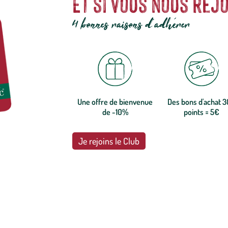
Et si vous nous rejo
4 bonnes raisons d'adhérer
Une offre de bienvenue
Des bons d'achat 
de -10%
points = 5€
Je rejoins le Club
botanic®, les jardineries expertes du végétal depuis 1995.