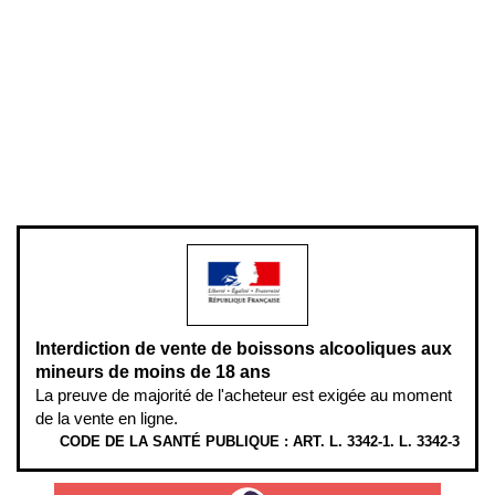
Conditions générales de vente
Conditions générales d'utilisation
Mentions légales
Politique de confidentialité & cookies
Pièces détachées
Plan du site
Gestion des cookies
Pour votre santé, évitez de manger entre les repas,
www.mangerbouger.fr
.
L’abus d’alcool est dangereux pour la santé, à consommer avec
modération.
Interdiction de vente de boissons alcooliques aux
mineurs de moins de 18 ans
La preuve de majorité de l'acheteur est exigée au moment
de la vente en ligne.
CODE DE LA SANTÉ PUBLIQUE : ART. L. 3342-1. L. 3342-3
ÉTHYLOTESTS EN VENTE SUR CE SITE. L’ALCOOL EST EN CAUSE