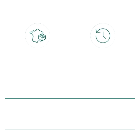
CB, PayPal, carte cadeau, Alma 3x ou
retrait gratuit en magasin sous 2h
4x
Livraison partout en France
30 jours pour changer d'avis
à domicile ou point relais
et retour gratuit en magasin
(Re)découvrez botanic®
Entre vous et nous
Nos univers botanic®