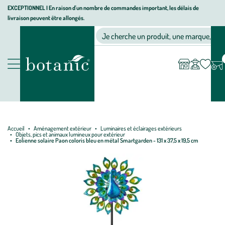
Aller
Aller
Aller
EXCEPTIONNEL I En raison d'un nombre de commandes important, les délais de
livraison peuvent être allongés.
à
au
au
Jardinerie écologique, animalerie, décoration, alimentation bio bot
la
contenu
pied
Ma
Nos magasins
Mon
Je cherche un produit, une marque, un co
liste
compte
navigation
principal
de
d’envies
page
Nos produits
Accueil
Aménagement extérieur
Luminaires et éclairages extérieurs
Objets, pics et animaux lumineux pour extérieur
Eolienne solaire Paon coloris bleu en métal Smartgarden - 131 x 37,5 x 19,5 cm