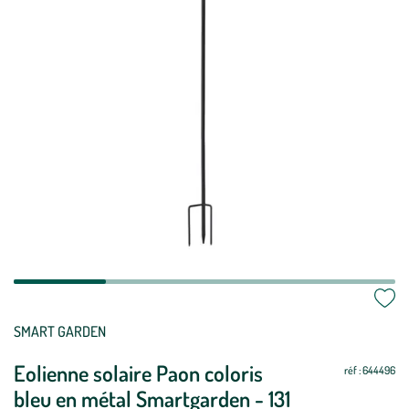
Mettre
Mettre
SMART GARDEN
à
à
Eolienne solaire Paon coloris
jour
jour
réf : 644496
bleu en métal Smartgarden - 131