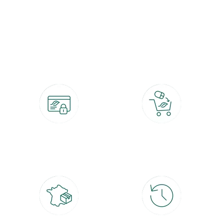
botanic®, les jardineries expertes du végétal depuis 1995.
Paiement 100% sécurisé
Click & Collect
CB, PayPal, carte cadeau, Alma 3x ou
retrait gratuit en magasin sous 2h
4x