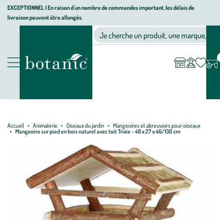
Aller
Aller
Aller
EXCEPTIONNEL I En raison d'un nombre de commandes important, les délais de
livraison peuvent être allongés.
à
au
au
Jardinerie écologique, animalerie, décoration, alimentation bio bot
la
contenu
pied
Ma
Nos magasins
Mon
Je cherche un produit, une marque, un co
liste
compte
navigation
principal
de
d’envies
page
Nos produits
Accueil
Animalerie
Oiseaux du jardin
Mangeoires et abreuvoirs pour oiseaux
Mangeoire sur pied en bois naturel avec toit Trixie - 48 x 27 x 46/130 cm