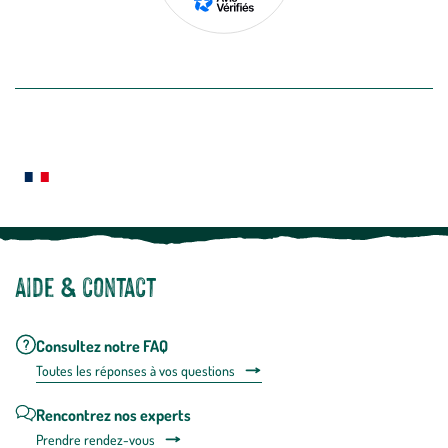
de
désabon
intégré
En savoir plus
dans
la
newslette
En
Le saviez-vous ?
savoir
plus
Notre site botanic® a été pensé, créé et développé en FRANCE
Aide & contact
Consultez notre FAQ
Toutes les répons
es à vos questions
Rencontrez nos experts
Prendre rendez-vous