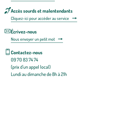
Accès sourds et malentendants
Cliquez-ici pour accéder au service
Écrivez-nous
Nous envoyer un petit mot
Contactez-nous
09 70 83 74 74
(prix d'un appel local)
Lundi au dimanche de 8h à 21h
Conditions générales de vente
Conditions générales d'utilisation
Mentions légales
Politique de confidentialité & cookies
Pièces détachées
Plan du site
Gestion des cookies
Pour votre santé, évitez de manger entre les repas,
www.mangerbouger.fr
.
L’abus d’alcool est dangereux pour la santé, à consommer avec