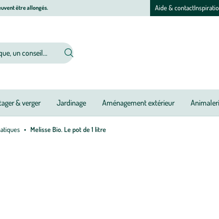
Aide & contact
Inspirati
uvent être allongés.
ager & verger
Jardinage
Aménagement extérieur
Animaler
atiques
Melisse Bio. Le pot de 1 litre
Afficher
le
Pé
N
N
Ou
Ou
Ou
Ou
Ou
Ou
Ou
Ou
N
N
zoom
d
pour
pl
l’image
:
1
Me
sur
Bi
1