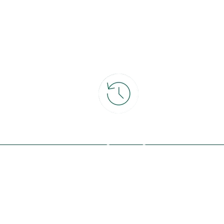
ce
30 jours pour changer d'avis
et retour gratuit en magasin
ous avec la nature, inspirez-vous et
offres exclusives !