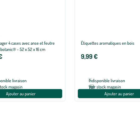
®
nne de 5 sur 5 avec 1 avis
ager 4 cases avec anse et feutre
Étiquettes aromatiques en bois
 botanic® - 52 x 52 x 16 cm
€
9,99 €
ponible livraison
Indisponible livraison
stock magasin
Voir stock magasin
Ajouter au panier
Ajouter au panier