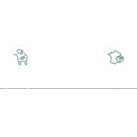
botanic®, les jardineries expertes du végétal depuis 1995.
Click & Collect
Livraison partout en Fran
rait gratuit en magasin sous 2h
à domicile ou point relais
(Re)connectez-v
profitez de nos 
Plantes & fleurs