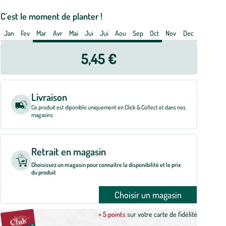
t
C'est le moment de planter !
e
Jan
Fev
Mar
Avr
Mai
Jui
Jui
Aou
Sep
Oct
Nov
Dec
tre
5,45 €
Livraison
Ce produit est diponible uniquement en Click & Collect et dans nos
magasins
Retrait en magasin
Choisissez un magasin pour connaître la disponibilité et le prix
du produit
Choisir un magasin
+ 5 points
sur votre carte de fidélité