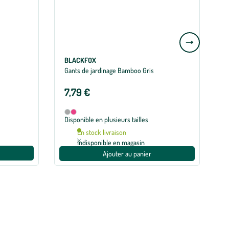
Aller
à
BLACKFOX
la
Gants de jardinage Bamboo Gris
E
slide
L
suivante
7,79 €
U
Disponible en 2 coloris
Gris
Rose
Disponible en plusieurs tailles
En stock livraison
Indisponible en magasin
Ajouter au panier