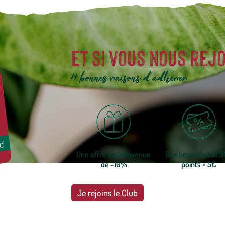
Et si vous nous rejo
4 bonnes raisons d'adhérer
Une offre de bienvenue
Des bons d'achat 
de -10%
points = 5€
Je rejoins le Club