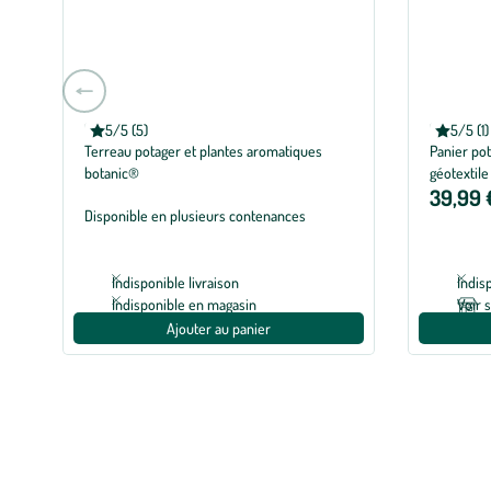
Aller
à
BOTANIC®
BOTANIC
5/5 (5)
5/5 (1)
la
Note moyenne de 5 sur 5 avec 5 avis
Note moye
Terreau potager et plantes aromatiques
Panier pot
slide
botanic®
géotextile
précédente
39,99 
Disponible en plusieurs contenances
Indisponible livraison
Indis
Indisponible en magasin
Voir 
Ajouter au panier