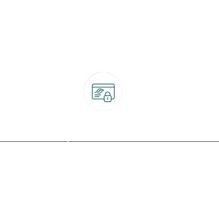
Paiement 100% sécurisé
CB, PayPal, carte cadeau, Alma 3x ou 4x
ret
Qui sommes-nous ?
Notre programme de fidélité