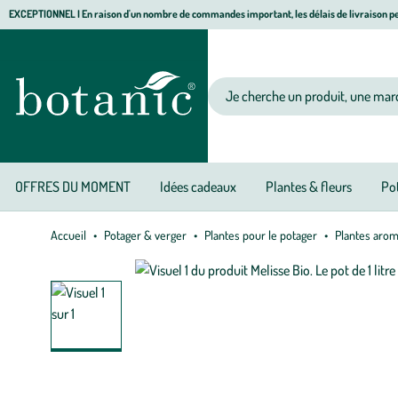
Aller
Aller
Aller
EXCEPTIONNEL I En raison d'un nombre de commandes important, les délais de livraison pe
à
au
au
Jardinerie écologique, animalerie, décoration, alimentation bio botanic®
la
contenu
pied
navigation
principal
de
Votre recherche
page
OFFRES DU MOMENT
Idées cadeaux
Plantes & fleurs
Pot
Accueil
Potager & verger
Plantes pour le potager
Plantes arom