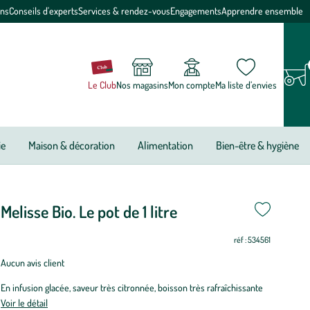
ons
Conseils d'experts
Services & rendez-vous
Engagements
Apprendre ensemble
Le Club
Nos magasins
Mon compte
Ma liste d’envies
ie
Maison & décoration
Alimentation
Bien-être & hygiène
Melisse Bio. Le pot de 1 litre
riode
on
on
i
i
i
i
i
i
i
i
on
on
e
réf : 534561
antation
Aucun avis client
lisse
En infusion glacée, saveur très citronnée, boisson très rafraîchissante
o.
Voir le détail