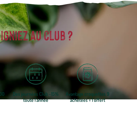
igniez au club ?
300
Des journées Club -15%
Avantage croquettes 9
toute l'année
achetées = 1 offert