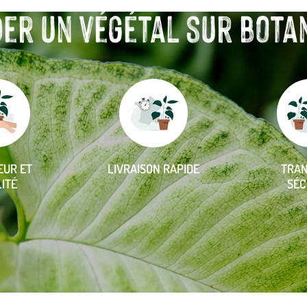
r un végétal sur botanic
EUR ET
LIVRAISON RAPIDE
TRA
ITÉ
SÉC