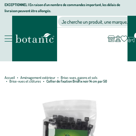
Aller
Aller
Aller
EXCEPTIONNEL I En raison d'un nombre de commandes important, les délais de
livraison peuvent être allongés.
à
au
au
Jardinerie écologique, animalerie, décoration, alimentation bio bot
la
contenu
pied
Ma
Nos magasins
Mon
Je cherche un produit, une marque, un co
liste
compte
navigation
principal
de
d’envies
page
Nos produits
Accueil
Aménagement extérieur
Brise-vues, gazons et sols
Brise-vues et clôtures
Collier de fixation Bridfix noir 14 cm par 50