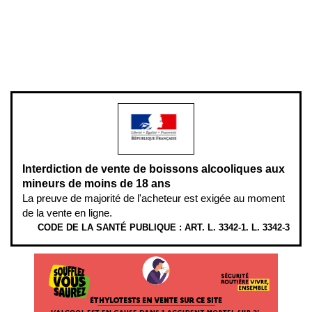
Pour votre santé, évitez de manger entre les repas,
www.mangerbouger.fr
.
L’abus d’alcool est dangereux pour la santé, à consommer avec
modération.
Interdiction de vente de boissons alcooliques aux
mineurs de moins de 18 ans
La preuve de majorité de l'acheteur est exigée au moment
de la vente en ligne.
CODE DE LA SANTÉ PUBLIQUE : ART. L. 3342-1. L. 3342-3
ÉTHYLOTESTS EN VENTE SUR CE SITE. L’ALCOOL EST EN CAUSE