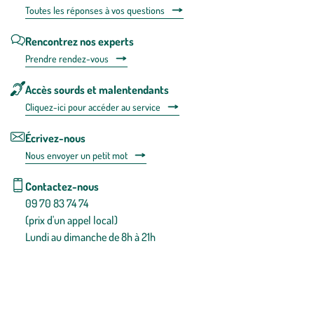
Toutes les répons
es à vos questions
Rencontrez nos experts
Prendre rendez-vous
Accès sourds et malentendants
Cliquez-ici pour accéder au service
Écrivez-nous
Nous envoyer un petit mot
Contactez-nous
09 70 83 74 74
(prix d'un appel local)
Lundi au dimanche de 8h à 21h
Conditions générales de vente
Conditions générales d'utilisation
Mentions légales
Politique de confidentialité & cookies
Pièces détachées
Plan du site
Gestion des cookies