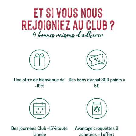
Et si vous nous
rejoigniez au club ?
4 bonnes raisons d'adhérer
Une offre de bienvenue de
Des bons d'achat 300 points =
-10%
5€
Des journées Club -15% toute
Avantage croquettes 9
l'année
achetées = 1 offert