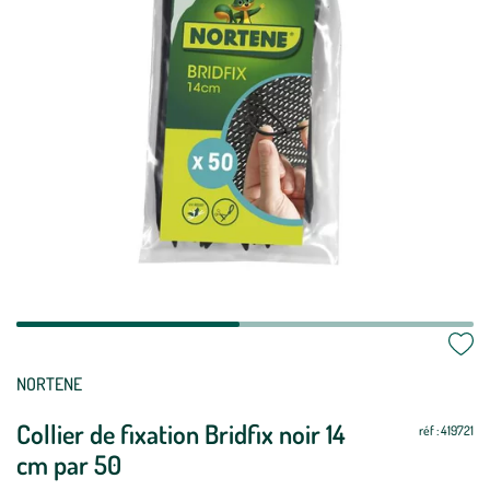
Mettre
Mettre
NORTENE
à
à
Collier de fixation Bridfix noir 14
jour
jour
réf : 419721
cm par 50