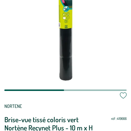
Mettre
Mettre
NORTENE
à
à
Brise-vue tissé coloris vert
jour
jour
réf : 419666
Nortène Recynet Plus - 10 m x H