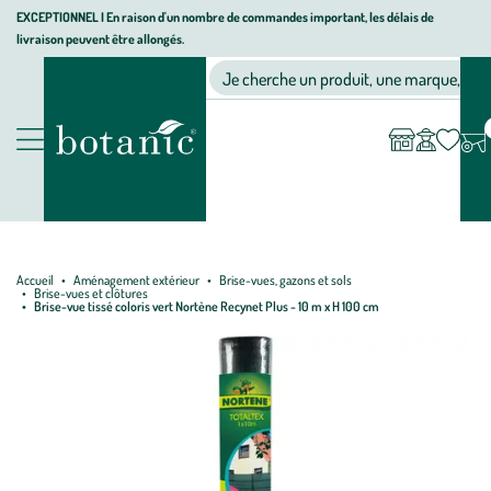
Aller
Aller
Aller
EXCEPTIONNEL I En raison d'un nombre de commandes important, les délais de
livraison peuvent être allongés.
à
au
au
Jardinerie écologique, animalerie, décoration, alimentation bio bot
la
contenu
pied
Ma
Nos magasins
Mon
Je cherche un produit, une marque, un co
liste
compte
navigation
principal
de
d’envies
page
Nos produits
Accueil
Aménagement extérieur
Brise-vues, gazons et sols
Brise-vues et clôtures
Brise-vue tissé coloris vert Nortène Recynet Plus - 10 m x H 100 cm