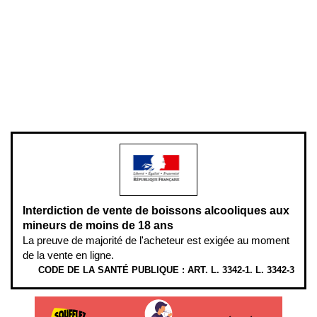
Conditions générales de vente
Conditions générales d'utilisation
Mentions légales
Politique de confidentialité & cookies
Pièces détachées
Plan du site
Gestion des cookies
Pour votre santé, évitez de manger entre les repas,
www.mangerbouger.fr
.
L’abus d’alcool est dangereux pour la santé, à consommer avec
modération.
Interdiction de vente de boissons alcooliques aux
mineurs de moins de 18 ans
La preuve de majorité de l'acheteur est exigée au moment
de la vente en ligne.
CODE DE LA SANTÉ PUBLIQUE : ART. L. 3342-1. L. 3342-3
ÉTHYLOTESTS EN VENTE SUR CE SITE. L’ALCOOL EST EN CAUSE