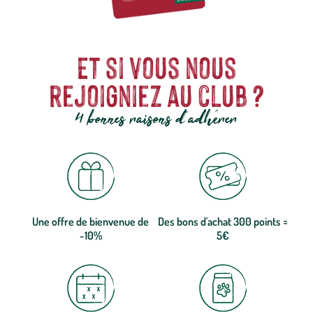
Et si vous nous
rejoigniez au club ?
4 bonnes raisons d'adhérer
Une offre de bienvenue de
Des bons d'achat 300 points =
-10%
5€