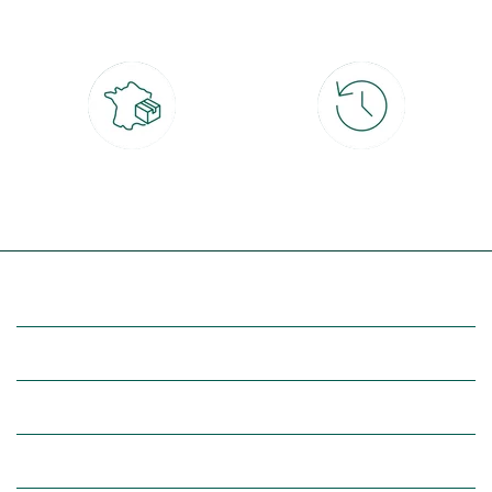
CB, PayPal, carte cadeau, Alma 3x ou
retrait gratuit en magasin sous 2h
4x
Livraison partout en France
30 jours pour changer d'avis
à domicile ou point relais
et retour gratuit en magasin
(Re)découvrez botanic®
Entre vous et nous
Nos univers botanic®