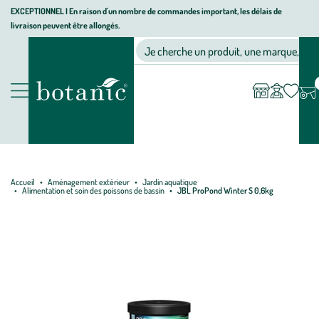
Aller
Aller
Aller
EXCEPTIONNEL I En raison d'un nombre de commandes important, les délais de
livraison peuvent être allongés.
à
au
au
Jardinerie écologique, animalerie, décoration, alimentation bio bot
la
contenu
pied
Ma
Nos magasins
Mon
Je cherche un produit, une marque, un co
liste
compte
navigation
principal
de
d’envies
page
Nos produits
Accueil
Aménagement extérieur
Jardin aquatique
Alimentation et soin des poissons de bassin
JBL ProPond Winter S 0,6kg