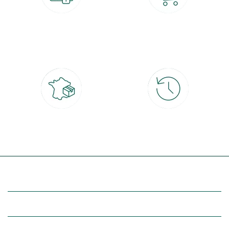
Paiement 100% sécurisé
Click & Collect
CB, PayPal, carte cadeau, Alma 3x ou
retrait gratuit en magasin sous 2h
4x
Livraison partout en France
30 jours pour changer d'avis
à domicile ou point relais
et retour gratuit en magasin
(Re)découvrez botanic®
Entre vous et nous