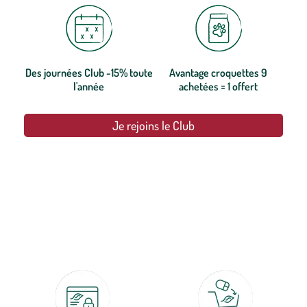
Des journées Club -15% toute
Avantage croquettes 9
l'année
achetées = 1 offert
Je rejoins le Club
botanic®, les jardineries expertes du végétal depuis 1995.