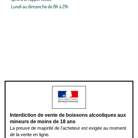
Lundi au dimanche de 8h à 21h
Conditions générales de vente
Conditions générales d'utilisation
Mentions légales
Politique de confidentialité & cookies
Pièces détachées
Plan du site
Gestion des cookies
Pour votre santé, évitez de manger entre les repas,
www.mangerbouger.fr
.
L’abus d’alcool est dangereux pour la santé, à consommer avec
modération.
Interdiction de vente de boissons alcooliques aux
mineurs de moins de 18 ans
La preuve de majorité de l'acheteur est exigée au moment
de la vente en ligne.