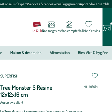
ons
Conseils d'experts
Services & rendez-vous
Engagements
Apprendre ensemble
Le Club
Nos magasins
Mon compte
Ma liste d’envies
ie
Maison & décoration
Alimentation
Bien-être & hygiène
SUPERFISH
Tree Monster S Résine
réf : 407664
12x12x16 cm
Aucun avis client
Le Tree Monster S convient dans l’eau douce et l’eau de mer.