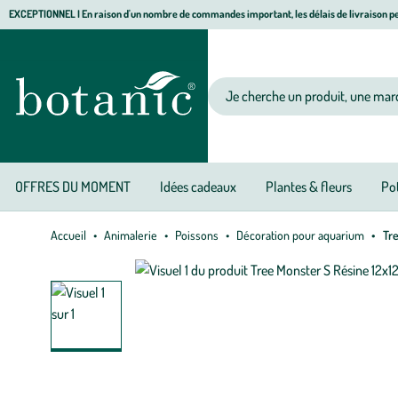
Aller
Aller
Aller
EXCEPTIONNEL I En raison d'un nombre de commandes important, les délais de livraison pe
à
au
au
Jardinerie écologique, animalerie, décoration, alimentation bio botanic®
la
contenu
pied
navigation
principal
de
Votre recherche
page
OFFRES DU MOMENT
Idées cadeaux
Plantes & fleurs
Pot
Accueil
Animalerie
Poissons
Décoration pour aquarium
Tre