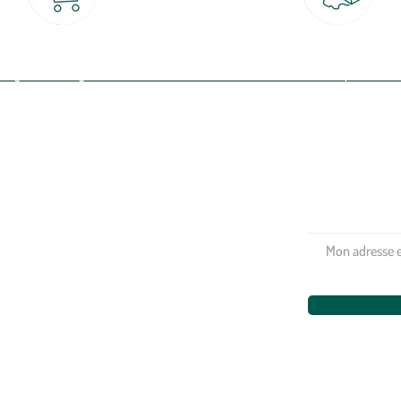
Click & Collect
Livraison partout en Fran
rait gratuit en magasin sous 2h
à domicile ou point relais
(Re)connectez-v
profitez de nos 
Plantes & fleurs
Potager & verger
Jardinage
Aménagement extérieur
Maison & décoration
Animalerie
Alimentation
Bien-être & hygiène
Restons c
Noël