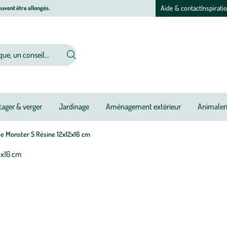
Aide & contact
Inspirati
uvent être allongés.
ager & verger
Jardinage
Aménagement extérieur
Animaler
e Monster S Résine 12x12x16 cm
Afficher
le
zoom
pour
l’image
1
sur
1