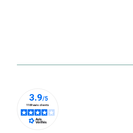
La carte cadeau botanic®
Collecte de vos produits
usagés
Rappels de produits
Aide & contact
Foire aux questions
Accessibilité : non conforme
Nos clients prennent la parole