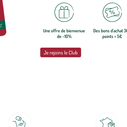
Une offre de bienvenue
Des bons d'achat 
de -10%
points = 5€
Je rejoins le Club
botanic®, les jardineries expertes du végétal depuis 1995.