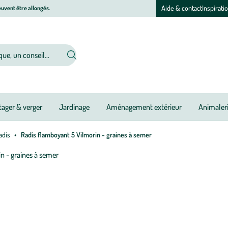
Aide & contact
Inspirati
uvent être allongés.
ager & verger
Jardinage
Aménagement extérieur
Animaler
adis
Radis flamboyant 5 Vilmorin - graines à semer
Afficher
le
zoom
pour
l’image
1
sur
1