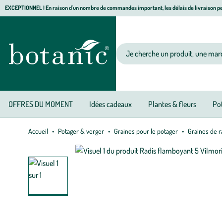
Aller
Aller
Aller
EXCEPTIONNEL I En raison d'un nombre de commandes important, les délais de livraison pe
à
au
au
Jardinerie écologique, animalerie, décoration, alimentation bio botanic®
la
contenu
pied
navigation
principal
de
Votre recherche
page
OFFRES DU MOMENT
Idées cadeaux
Plantes & fleurs
Pot
Accueil
Potager & verger
Graines pour le potager
Graines de r