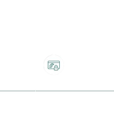
Paiement 100% sécurisé
CB, PayPal, carte cadeau, Alma 3x ou 4x
ret