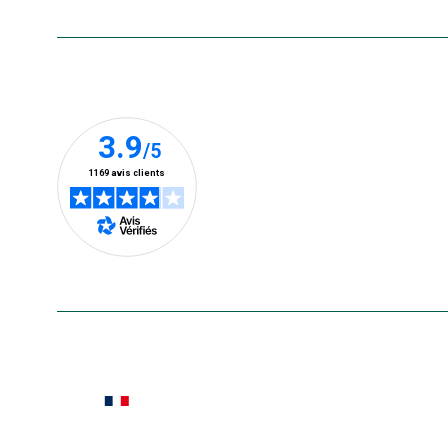
Nos clients prennent la parole
En savoir plus
Le saviez-vous ?
Notre site botanic® a été pensé, créé et développé