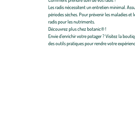
Comment prendre soin de vos radis ?
Les radis nécessitent un entretien minimal. Assu
périodes sèches. Pour prévenir les maladies et le
radis pour les nutriments.
Découvrez plus chez botanic® !
Envie d'enrichir votre potager ? Visitez la bou
des outils pratiques pour rendre votre expérienc
Zoom sur la marque
Jardinez au naturel grâce à la sélection botanic® de produits V
et
graines à planter
: sachets de
graines de haricots
,
graines de ca
gazon prise rapide, gazon terrain sec, gazon terrain humide, gazon
mélanges de fleurs
Vilmorin.