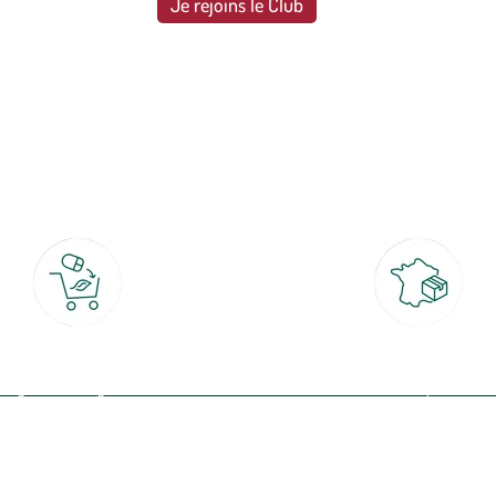
Je rejoins le Club
botanic®, les jardineries expertes du végétal depuis 1995.
Click & Collect
Livraison partout en Fran
rait gratuit en magasin sous 2h
à domicile ou point relais