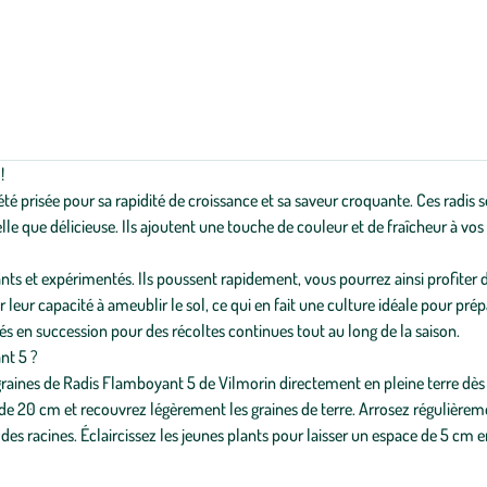
!
é prisée pour sa rapidité de croissance et sa saveur croquante. Ces radis s
e que délicieuse. Ils ajoutent une touche de couleur et de fraîcheur à vos s
ants et expérimentés. Ils poussent rapidement, vous pourrez ainsi profiter
ur capacité à ameublir le sol, ce qui en fait une culture idéale pour prépar
és en succession pour des récoltes continues tout au long de la saison.
nt 5 ?
 graines de Radis Flamboyant 5 de Vilmorin directement en pleine terre dès
e 20 cm et recouvrez légèrement les graines de terre. Arrosez régulièreme
re des racines. Éclaircissez les jeunes plants pour laisser un espace de 5 c