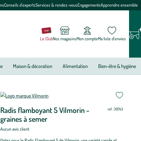
ons
Conseils d'experts
Services & rendez-vous
Engagements
Apprendre ensemble
Le Club
Nos magasins
Mon compte
Ma liste d’envies
ie
Maison & décoration
Alimentation
Bien-être & hygiène
Radis flamboyant 5 Vilmorin -
réf : 39743
graines à semer
Aucun avis client
Optez pour le Radis Flamboyant 5 de Vilmorin, une variété rapide et