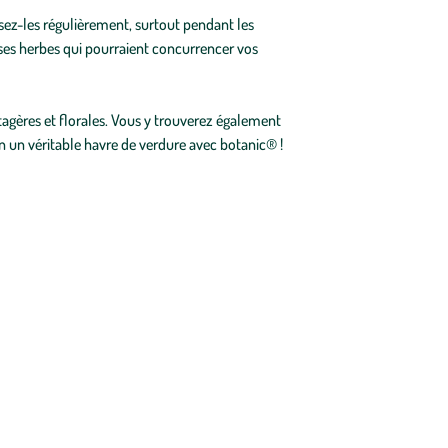
osez-les régulièrement, surtout pendant les
vaises herbes qui pourraient concurrencer vos
agères et florales. Vous y trouverez également
en un véritable havre de verdure avec botanic® !
 vos envies et vos besoins. Découvrez la gamme bio de
semences
! Choisissez le
gazon
adapté à votre terrain grâce à Vilmorin :
 jardin et profitez d'un bel espace fleuri grâce aux différents