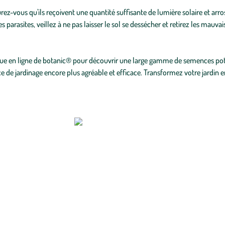
rez-vous qu'ils reçoivent une quantité suffisante de lumière solaire et arr
s parasites, veillez à ne pas laisser le sol se dessécher et retirez les mau
tique en ligne de botanic® pour découvrir une large gamme de semences pot
e de jardinage encore plus agréable et efficace. Transformez votre jardin 
ilmorin ! Novices ou experts du jardinage, Vilmorin vous accompagne selon
rottes
,
graines de radis
, semences d'aromatiques et encore plus de produits 
 rustique mais aussi gazon ultra résistant. Apportez de la poésie dans votre