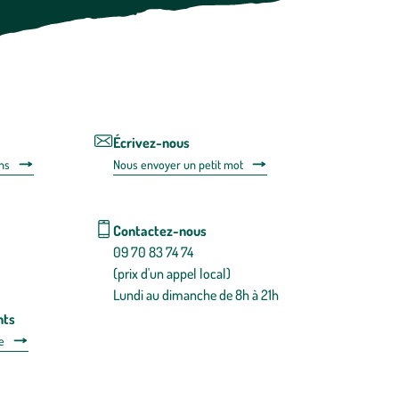
vous
désabonner
en
utilisant
le
lien
de
désabonnem
intégré
Écrivez-nous
dans
ns
Nous envoyer un petit mot
la
newsletter.
En
savoir
Contactez-nous
plus
09 70 83 74 74
(prix d'un appel local)
Lundi au dimanche de 8h à 21h
nts
e