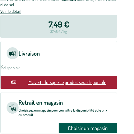
ni de sel.
Voir le détail
7,49 €
37,45 € / kg
Livraison
Indisponible
En rupture
M'avertir lorsque ce produit sera disponible
Retrait en magasin
Choisissez un magasin pour connaître la disponibilité et le prix
du produit
Choisir un magasin