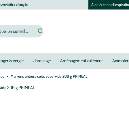
Aide & contact
Inspirati
uvent être allongés.
ager & verger
Jardinage
Aménagement extérieur
Animaler
oque
Marrons entiers cuits sous-vide 200 g PRIMEAL
Afficher
le
zoom
pour
l’image
1
sur
1