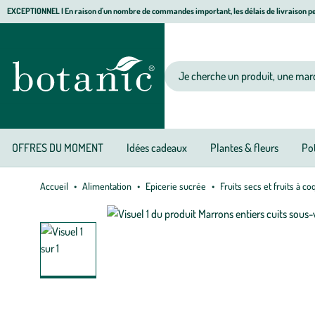
Aller
Aller
Aller
EXCEPTIONNEL I En raison d'un nombre de commandes important, les délais de livraison pe
à
au
au
Jardinerie écologique, animalerie, décoration, alimentation bio botanic®
la
contenu
pied
navigation
principal
de
Votre recherche
page
OFFRES DU MOMENT
Idées cadeaux
Plantes & fleurs
Pot
Accueil
Alimentation
Epicerie sucrée
Fruits secs et fruits à c