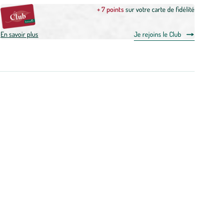
+ 7 points
sur votre carte de fidélité
En savoir plus
Je rejoins le Club
oa et
riz
. Spécialiste de la cuisine végétale et bio, Priméal construit
00 produits, Priméal rend le végétal accessible au quotidien, simple
onnelle et respect du vivant, pour aujourd’hui et pour les