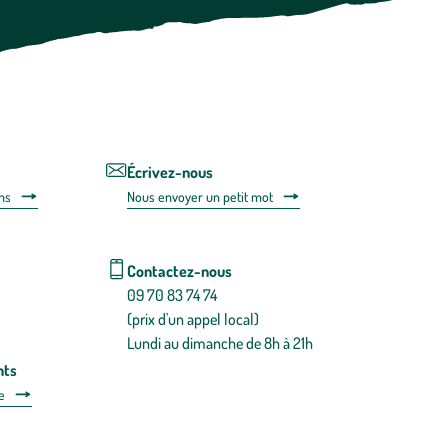
moment
vous
désabonner
en
utilisant
le
lien
de
désabonnem
intégré
Écrivez-nous
dans
ns
Nous envoyer un petit mot
la
newsletter.
En
savoir
Contactez-nous
plus
09 70 83 74 74
(prix d'un appel local)
Lundi au dimanche de 8h à 21h
nts
e