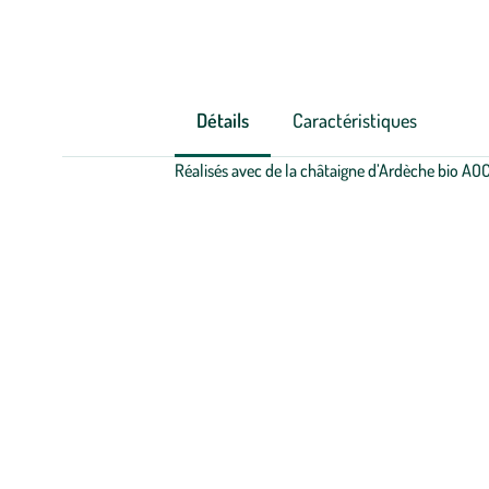
Détails
Caractéristiques
Réalisés avec de la châtaigne d’Ardèche bio AOC.
Zoom sur la marque
Depuis plus de 30 ans, Priméal développe une expertise unique au
des filières agricoles durables et sélectionne des variétés authent
à cuisiner et polyvalent. Son ambition : faire progresser l’aliment
générations à venir. Cultivons demain.