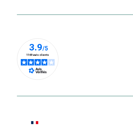
Nos clients prennent la parole
En savoir plus
Le saviez-vous ?
Notre site botanic® a été pensé, créé et développé