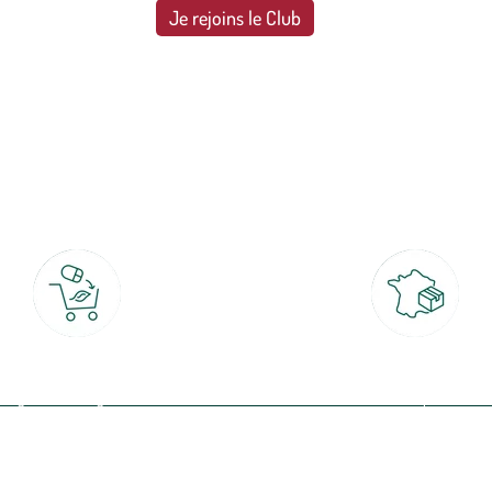
Je rejoins le Club
botanic®, les jardineries expertes du végétal depuis 1995.
Click & Collect
Livraison partout en Fran
rait gratuit en magasin sous 2h
à domicile ou point relais