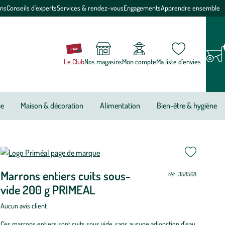
ons
Conseils d'experts
Services & rendez-vous
Engagements
Apprendre ensemble
Le Club
Nos magasins
Mon compte
Ma liste d’envies
ie
Maison & décoration
Alimentation
Bien-être & hygiène
Marrons entiers cuits sous-
réf : 358568
vide 200 g PRIMEAL
Aucun avis client
Ces marrons entiers sont cuits sous vide, sans aucune adjonction d'eau