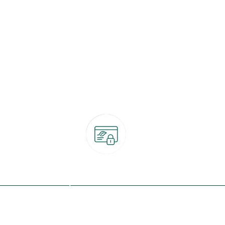
Paiement 100% sécurisé
CB, PayPal, carte cadeau, Alma 3x ou 4x
ret