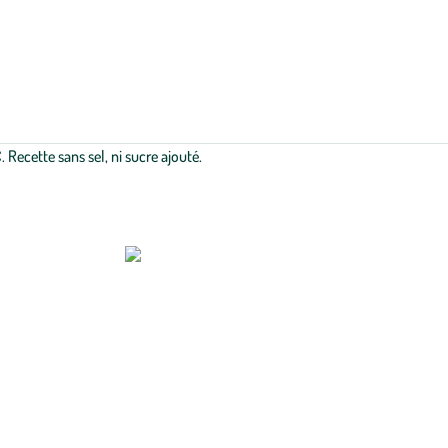
 Recette sans sel, ni sucre ajouté.
tour de cinq ingrédients essentiels :
légumineuses
, blé dur, sarrasin, quin
iques, choisies pour leur goût, leur origine et leur qualité. Avec plus de 6
ation en proposant des solutions bio qui allient simplicité, exigence nutriti