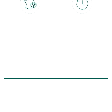
Livraison partout en France
30 jours pour changer d'avis
à domicile ou point relais
et retour gratuit en magasin
(Re)découvrez botanic®
Entre vous et nous
Nos univers botanic®
(Re)connectez-vous avec la nature, inspirez-vous et profitez de
nos offres exclusives !