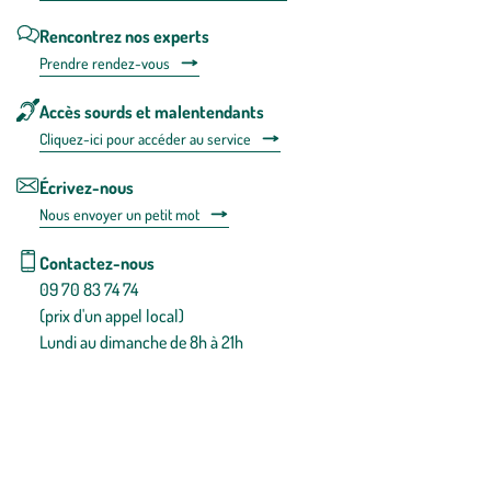
Rencontrez nos experts
Prendre rendez-vous
Accès sourds et malentendants
Cliquez-ici pour accéder au service
Écrivez-nous
Nous envoyer un petit mot
Contactez-nous
09 70 83 74 74
(prix d'un appel local)
Lundi au dimanche de 8h à 21h
Conditions générales de vente
Conditions générales d'utilisation
Mentions légales
Politique de confidentialité & cookies
Pièces détachées
Plan du site
Gestion des cookies