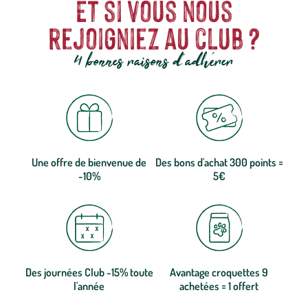
Et si vous nous
rejoigniez au club ?
4 bonnes raisons d'adhérer
Une offre de bienvenue de
Des bons d'achat 300 points =
-10%
5€
Des journées Club -15% toute
Avantage croquettes 9
l'année
achetées = 1 offert