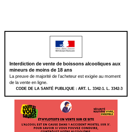
Pour votre santé, évitez de manger entre les repas,
www.mangerbouger.fr
.
L’abus d’alcool est dangereux pour la santé, à consommer avec
modération.
Interdiction de vente de boissons alcooliques aux
mineurs de moins de 18 ans
La preuve de majorité de l'acheteur est exigée au moment
de la vente en ligne.
CODE DE LA SANTÉ PUBLIQUE : ART. L. 3342-1. L. 3342-3
ÉTHYLOTESTS EN VENTE SUR CE SITE. L’ALCOOL EST EN CAUSE