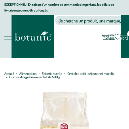
Aller
Aller
Aller
EXCEPTIONNEL I En raison d'un nombre de commandes important, les délais de
livraison peuvent être allongés.
à
au
au
Jardinerie écologique, animalerie, décoration, alimentation bio bot
la
contenu
pied
Ma
Nos magasins
Mon
Je cherche un produit, une marque, un co
liste
compte
navigation
principal
de
d’envies
page
Nos produits
Accueil
Alimentation
Epicerie sucrée
Céréales petit-déjeuner et mueslis
Flocons d’orge bio en sachet de 500 g