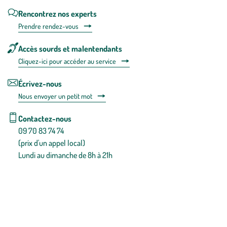
Rencontrez nos experts
Prendre rendez-vous
Accès sourds et malentendants
Cliquez-ici pour accéder au service
Écrivez-nous
Nous envoyer un petit mot
Contactez-nous
09 70 83 74 74
(prix d'un appel local)
Lundi au dimanche de 8h à 21h
Conditions générales de vente
Conditions générales d'utilisation
Mentions légales
Politique de confidentialité & cookies
Pièces détachées
Plan du site
Gestion des cookies