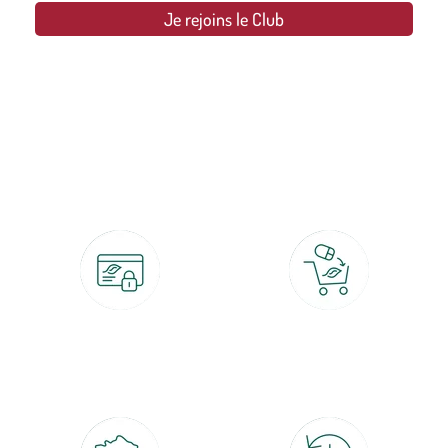
Je rejoins le Club
botanic®, les jardineries expertes du végétal depuis 1995.
Paiement 100% sécurisé
Click & Collect
CB, PayPal, carte cadeau, Alma 3x ou
retrait gratuit en magasin sous 2h
4x