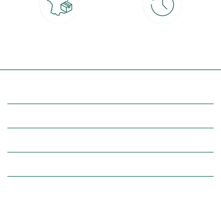
Livraison partout en France
30 jours pour changer d'avis
à domicile ou point relais
et retour gratuit en magasin
(Re)découvrez botanic®
Entre vous et nous
Nos univers botanic®
(Re)connectez-vous avec la nature, inspirez-vous et profitez de
nos offres exclusives !