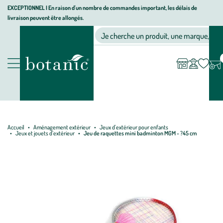
Aller
Aller
Aller
EXCEPTIONNEL I En raison d'un nombre de commandes important, les délais de
livraison peuvent être allongés.
à
au
au
Jardinerie écologique, animalerie, décoration, alimentation bio bot
la
contenu
pied
Ma
Nos magasins
Mon
Je cherche un produit, une marque, un co
liste
compte
navigation
principal
de
d’envies
page
Nos produits
Accueil
Aménagement extérieur
Jeux d'extérieur pour enfants
Jeux et jouets d’extérieur
Jeu de raquettes mini badminton MGM - ?45 cm