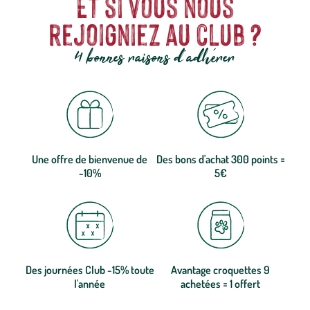
Et si vous nous
rejoigniez au club ?
4 bonnes raisons d'adhérer
Une offre de bienvenue de
Des bons d'achat 300 points =
-10%
5€
Des journées Club -15% toute
Avantage croquettes 9
l'année
achetées = 1 offert