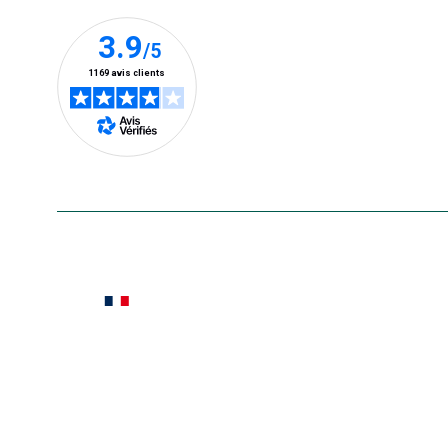
En savoir plus
Le saviez-vous ?
Notre site botanic® a été pensé, créé et développé
Conditions générales de vente
Conditions g
Pour votre santé, évitez de manger ent