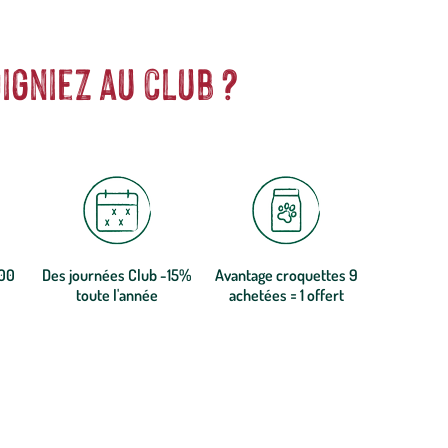
igniez au club ?
300
Des journées Club -15%
Avantage croquettes 9
toute l'année
achetées = 1 offert