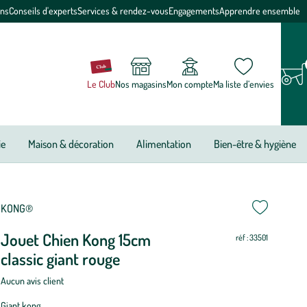
ons
Conseils d'experts
Services & rendez-vous
Engagements
Apprendre ensemble
Le Club
Nos magasins
Mon compte
Ma liste d’envies
ie
Maison & décoration
Alimentation
Bien-être & hygiène
ettre
ettre
KONG®
Jouet Chien Kong 15cm
ur
ur
réf : 33501
classic giant rouge
Aucun avis client
Giant kong.