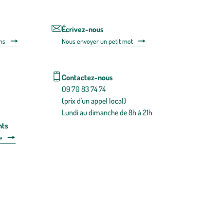
lien
de
désabonnem
intégré
Écrivez-nous
dans
ns
Nous envoyer un petit mot
la
newsletter.
En
savoir
Contactez-nous
plus
09 70 83 74 74
(prix d'un appel local)
Lundi au dimanche de 8h à 21h
nts
e
 détachées
Plan du site
Gestion des cookies
a santé, à consommer avec modération.