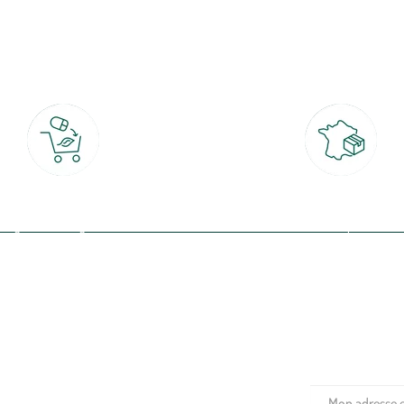
botanic®, les jardineries expertes du végétal depuis 1995.
Click & Collect
Livraison partout en Fran
rait gratuit en magasin sous 2h
à domicile ou point relais
(Re)connectez-v
profitez de nos 
Plantes & fleurs
Potager & verger