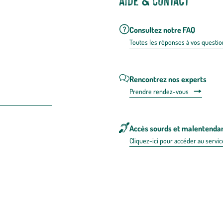
Aide & contact
Consultez notre FAQ
Toutes les répons
es à vos questio
Rencontrez nos experts
Prendre rendez-vous
Accès sourds et malentenda
Cliquez-ici pour accéder au servic
 en FRANCE
énérales d'utilisation
Mentions légales
Politique de confidentialité & cookies
Pièces
re les repas,
www.mangerbouger.fr
.
L’abus d’alcool est dangereux pour l