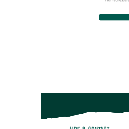
Jardinage
Aménagement extérieur
Maison & décoration
Animalerie
Alimentation
Bien-être & hygiène
Restons c
Noël
Suivez-nou
Suiv