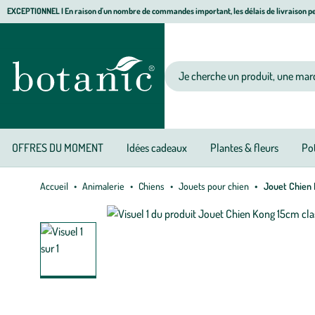
Aller
Aller
Aller
EXCEPTIONNEL I En raison d'un nombre de commandes important, les délais de livraison pe
à
au
au
Jardinerie écologique, animalerie, décoration, alimentation bio botanic®
la
contenu
pied
navigation
principal
de
Votre recherche
page
OFFRES DU MOMENT
Idées cadeaux
Plantes & fleurs
Pot
Accueil
Animalerie
Chiens
Jouets pour chien
Jouet Chien 