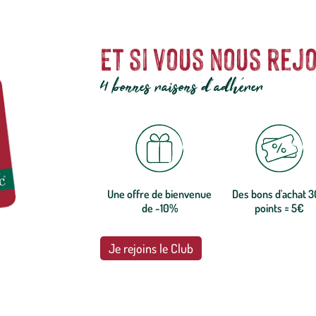
Et si vous nous rejo
4 bonnes raisons d'adhérer
Une offre de bienvenue
Des bons d'achat 
de -10%
points = 5€
Je rejoins le Club