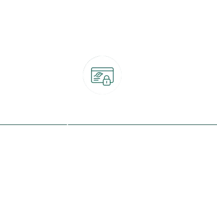
Paiement 100% sécurisé
CB, PayPal, carte cadeau, Alma 3x ou 4x
ret
Qui sommes-nous ?
Notre programme de fidélité
Nos engagements
Nos magasins