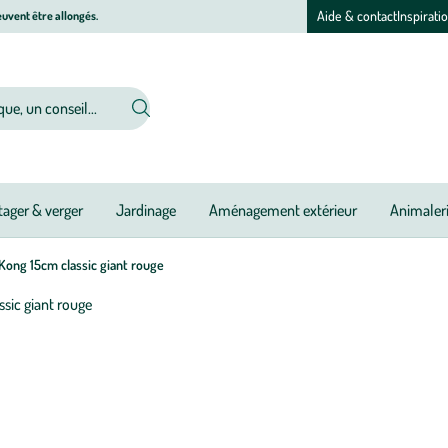
Aide & contact
Inspirati
uvent être allongés.
ager & verger
Jardinage
Aménagement extérieur
Animaler
Kong 15cm classic giant rouge
Afficher
le
M
M
zoom
à
à
pour
jo
jo
l’image
1
sur
1