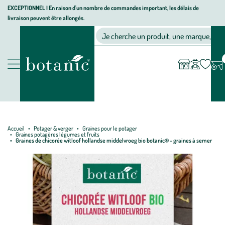
Aller
Aller
Aller
EXCEPTIONNEL I En raison d'un nombre de commandes important, les délais de
livraison peuvent être allongés.
à
au
au
Jardinerie écologique, animalerie, décoration, alimentation bio bot
la
contenu
pied
Ma
Nos magasins
Mon
Je cherche un produit, une marque, un co
liste
compte
navigation
principal
de
d’envies
page
Nos produits
Accueil
Potager & verger
Graines pour le potager
Graines potagères légumes et fruits
Graines de chicorée witloof hollandse middelvroeg bio botanic® - graines à semer