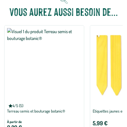
Vous aurez aussi besoin de...
BOTANIC®
4/5 (5)
Note moyenne de 4 sur 5 avec 5 avis
Terreau semis et bouturage botanic®
Etiquettes jaunes en b
5,99 €
À partir de