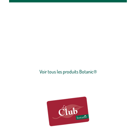
botanic®, expert du végétal, propose une large gamme de produits
de qualité et accessibles à tous. Les produits à marque botanic®
reflètent notre engagement pour la nature et nos valeurs.
Graines
et
plants
potagers, plantes fleuries et
arbustes
,
outillages
et
accessoires
du jardinier
… Nos produits répondent à un cahier des charges sans
Voir plus
concession sur la qualité, l'excellence environnementale et sociétale
et le prix juste.
Voir tous les produits Botanic®