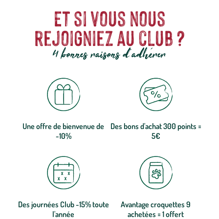
Et si vous nous
rejoigniez au club ?
4 bonnes raisons d'adhérer
Une offre de bienvenue de
Des bons d'achat 300 points =
-10%
5€
Des journées Club -15% toute
Avantage croquettes 9
l'année
achetées = 1 offert