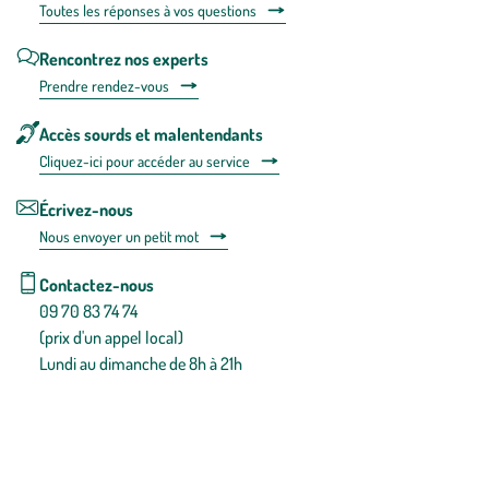
Toutes les répons
es à vos questions
Rencontrez nos experts
Prendre rendez-vous
Accès sourds et malentendants
Cliquez-ici pour accéder au service
Écrivez-nous
Nous envoyer un petit mot
Contactez-nous
09 70 83 74 74
(prix d'un appel local)
Lundi au dimanche de 8h à 21h
Conditions générales de vente
Conditions générales d'utilisation
Mentions légales
Politique de confidentialité & cookies
Pièces détachées
Plan du site
Gestion des cookies