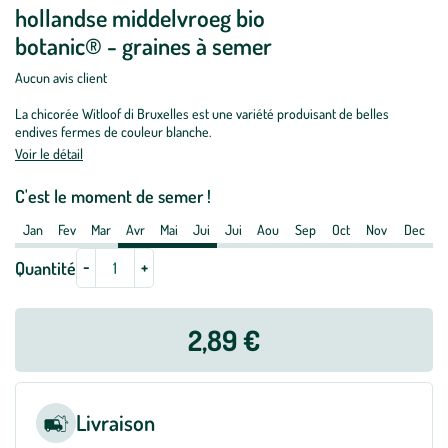
hollandse middelvroeg bio
plantation
botanic® - graines à semer
:
Graines
Aucun avis client
de
chicorée
La chicorée Witloof di Bruxelles est une variété produisant de belles
endives fermes de couleur blanche.
witloof
Voir le détail
hollandse
middelvroeg
C'est le moment de semer !
bio
Jan
Fev
Mar
Avr
Mai
Jui
Jui
Aou
Sep
Oct
Nov
Dec
botanic®
-
-
+
Quantité
graines
à
semer
2,89 €
Livraison