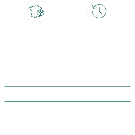
Livraison partout en France
30 jours pour changer d'avis
à domicile ou point relais
et retour gratuit en magasin
(Re)découvrez botanic®
Entre vous et nous
Nos univers botanic®
(Re)connectez-vous avec la nature, inspirez-vous et profitez de