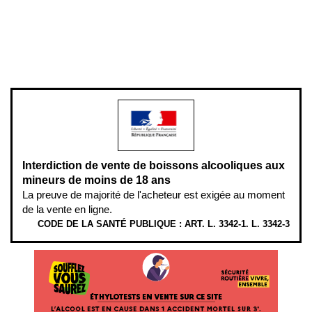
Pour votre santé, évitez de manger entre les repas,
www.mangerbouger.fr
.
L’abus d’alcool est dangereux pour la santé, à consommer avec
modération.
Interdiction de vente de boissons alcooliques aux
mineurs de moins de 18 ans
La preuve de majorité de l'acheteur est exigée au moment
de la vente en ligne.
CODE DE LA SANTÉ PUBLIQUE : ART. L. 3342-1. L. 3342-3
ÉTHYLOTESTS EN VENTE SUR CE SITE. L’ALCOOL EST EN CAUSE