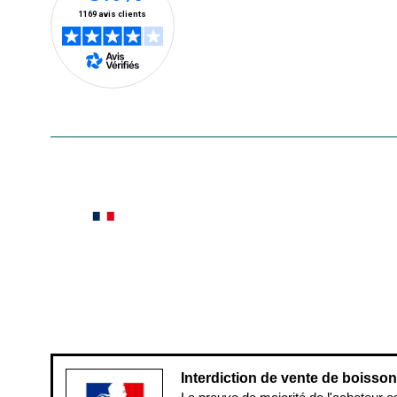
En savoir plus
Le saviez-vous ?
Notre site botanic® a été pensé, créé et développé
Conditions générales de vente
Conditions g
Pour votre santé, évitez de manger ent
Interdiction de vente de boisso