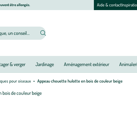
Aide & contact
Inspirati
uvent être allongés.
ager & verger
Jardinage
Aménagement extérieur
Animaler
iques pour oiseaux
Appeau chouette hulotte en bois de couleur beige
Afficher
le
zoom
pour
l’image
1
sur
1