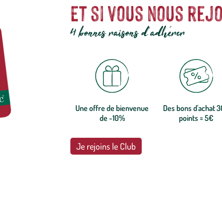
Et si vous nous rejo
4 bonnes raisons d'adhérer
Une offre de bienvenue
Des bons d'achat 
de -10%
points = 5€
Je rejoins le Club
botanic®, les jardineries expertes du végétal depuis 1995.