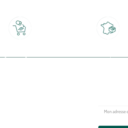
Click & Collect
Livraison partout en Fran
rait gratuit en magasin sous 2h
à domicile ou point relais
(Re)connectez-v
profitez de nos 
Plantes & fleurs
Potager & verger
Jardinage
Aménagement extérieur
Maison & décoration