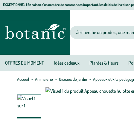
Aller
Aller
Aller
EXCEPTIONNEL I En raison d'un nombre de commandes important, les délais de livraison pe
à
au
au
Jardinerie écologique, animalerie, décoration, alimentation bio botanic®
la
contenu
pied
navigation
principal
de
Votre recherche
page
OFFRES DU MOMENT
Idées cadeaux
Plantes & fleurs
Pot
Accueil
Animalerie
Oiseaux du jardin
Appeaux et kits pédagog