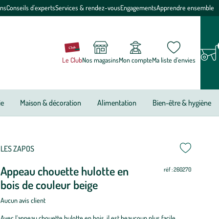
ons
Conseils d'experts
Services & rendez-vous
Engagements
Apprendre ensemble
Le Club
Nos magasins
Mon compte
Ma liste d’envies
ie
Maison & décoration
Alimentation
Bien-être & hygiène
LES ZAPOS
Appeau chouette hulotte en
réf : 260270
bois de couleur beige
Aucun avis client
Avec l’appeau chouette hulotte en bois, il est beaucoup plus facile