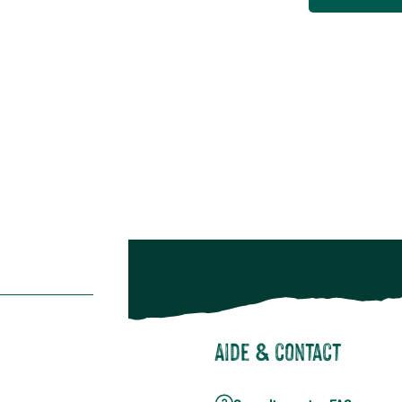
Animalerie
Alimentation
Bien-être & hygiène
Restons c
Noël
Suivez-nou
Suiv
Aide & contact