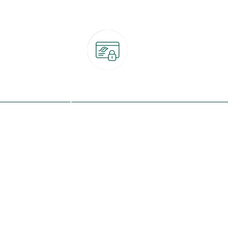
Paiement 100% sécurisé
CB, PayPal, carte cadeau, Alma 3x ou 4x
ret
Qui sommes-nous ?
Notre programme de fidélité
Nos engagements
Nos magasins
botanic® société à mission
Nos services & rendez-vous
Le fonds de dotation botanic
Nos conseils d'experts
Espace presse
Nos garanties