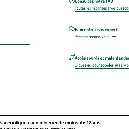
Consultez notre FAQ
Toutes les répons
es à vos questio
Rencontrez nos experts
Prendre rendez-vous
Accès sourds et malentenda
Cliquez-ici pour accéder au servic
 en FRANCE
énérales d'utilisation
Mentions légales
Politique de confidentialité & cookies
Pièces
re les repas,
www.mangerbouger.fr
.
L’abus d’alcool est dangereux pour l
ns alcooliques aux mineurs de moins de 18 ans