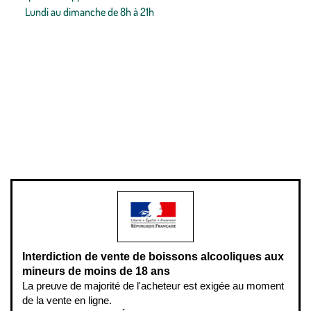
Lundi au dimanche de 8h à 21h
Conditions générales de vente
Conditions générales d'utilisation
Mentions légales
Politique de confidentialité & cookies
Pièces détachées
Plan du site
Gestion des cookies
Pour votre santé, évitez de manger entre les repas,
www.mangerbouger.fr
.
L’abus d’alcool est dangereux pour la santé, à consommer avec
modération.
Interdiction de vente de boissons alcooliques aux
mineurs de moins de 18 ans
La preuve de majorité de l'acheteur est exigée au moment
de la vente en ligne.