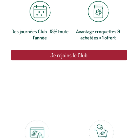
Des journées Club -15% toute
Avantage croquettes 9
l'année
achetées = 1 offert
Je rejoins le Club
botanic®, les jardineries expertes du végétal depuis 1995.