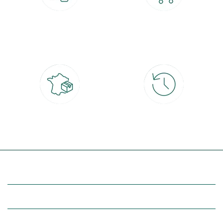
Paiement 100% sécurisé
Click & Collect
CB, PayPal, carte cadeau, Alma 3x ou
retrait gratuit en magasin sous 2h
4x
Livraison partout en France
30 jours pour changer d'avis
à domicile ou point relais
et retour gratuit en magasin
(Re)découvrez botanic®
Entre vous et nous