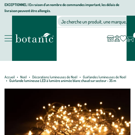
Aller
Aller
Aller
EXCEPTIONNEL I En raison d'un nombre de commandes important, les délais de
livraison peuvent être allongés.
à
au
au
Jardinerie écologique, animalerie, décoration, alimentation bio bot
la
contenu
pied
Ma
Nos magasins
Mon
Je cherche un produit, une marque, un co
liste
compte
navigation
principal
de
d’envies
page
Nos produits
Accueil
Noël
Décorations lumineuses de Noël
Guirlandes lumineuses de Noël
Guirlande lumineuse LED à lumière animée blanc chaud sur secteur - 35 m