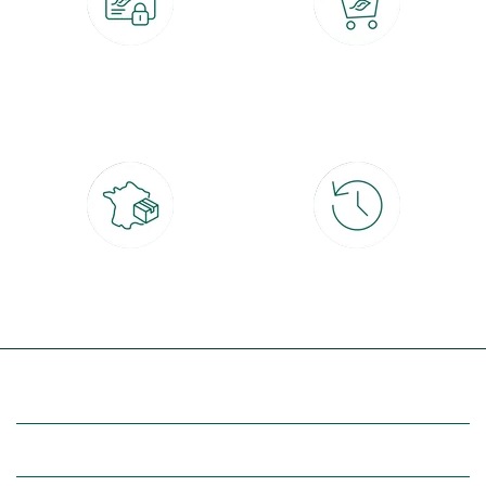
Paiement 100% sécurisé
Click & Collect
CB, PayPal, carte cadeau, Alma 3x ou
retrait gratuit en magasin sous 2h
4x
Livraison partout en France
30 jours pour changer d'avis
à domicile ou point relais
et retour gratuit en magasin
(Re)découvrez botanic®