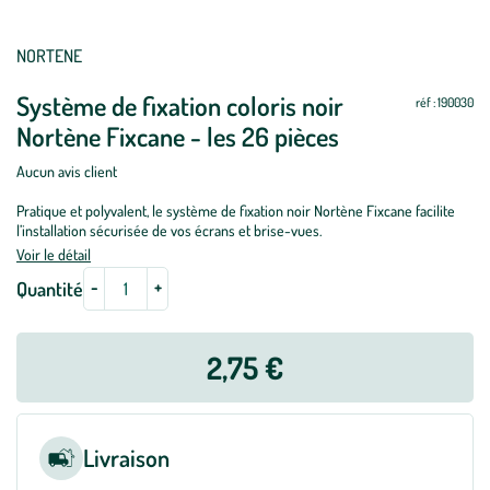
Mettre
Mettre
NORTENE
à
à
Système de fixation coloris noir
jour
jour
réf : 190030
Nortène Fixcane - les 26 pièces
Aucun avis client
Pratique et polyvalent, le système de fixation noir Nortène Fixcane facilite
l’installation sécurisée de vos écrans et brise-vues.
Voir le détail
-
+
Quantité
2,75 €
Livraison