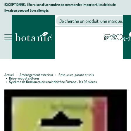
Aller
Aller
Aller
EXCEPTIONNEL I En raison d'un nombre de commandes important, les délais de
livraison peuvent être allongés.
à
au
au
Jardinerie écologique, animalerie, décoration, alimentation bio bot
la
contenu
pied
Ma
Nos magasins
Mon
Je cherche un produit, une marque, un co
liste
compte
navigation
principal
de
d’envies
page
Nos produits
Accueil
Aménagement extérieur
Brise-vues, gazons et sols
Brise-vues et clôtures
Système de fixation coloris noir Nortène Fixcane - les 26 pièces