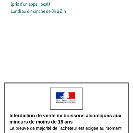
(prix d'un appel local)
Lundi au dimanche de 8h à 21h
Conditions générales de vente
Conditions générales d'utilisation
Mentions légales
Politique de confidentialité & cookies
Pièces détachées
Plan du site
Gestion des cookies
Pour votre santé, évitez de manger entre les repas,
www.mangerbouger.fr
.
L’abus d’alcool est dangereux pour la santé, à consommer avec
modération.
Interdiction de vente de boissons alcooliques aux
mineurs de moins de 18 ans
La preuve de majorité de l'acheteur est exigée au moment