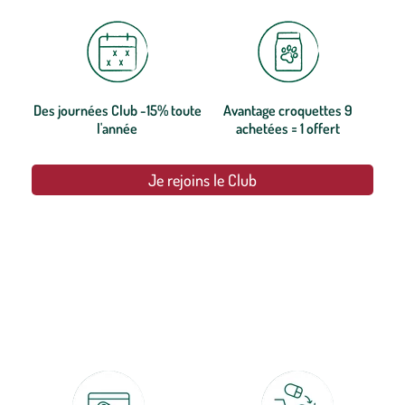
Des journées Club -15% toute
Avantage croquettes 9
l'année
achetées = 1 offert
Je rejoins le Club
botanic®, les jardineries expertes du végétal depuis 1995.