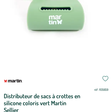
Mettre
Mettre
à
à
jour
jour
réf : 1135659
Distributeur de sacs à crottes en
silicone coloris vert Martin
Sellier