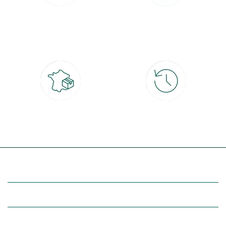
Paiement 100% sécurisé
Click & Collect
CB, PayPal, carte cadeau, Alma 3x ou
retrait gratuit en magasin sous 2h
4x
Livraison partout en France
30 jours pour changer d'avis
à domicile ou point relais
et retour gratuit en magasin
(Re)découvrez botanic®
Entre vous et nous