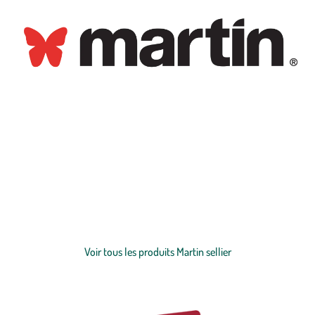
Découvrez l’univers Martin Sellier, marque emblématique dédiée aux
chiens
et aux
chats
depuis 1969. Reconnaissable à son logo papillon,
symbole de beauté, de nature et de différence, Martin Sellier imagine
des produits pensés pour le bien-être de l’animal et la relation
unique qu’il partage avec son maître. Colliers, laisses harnais,
Voir plus
couchage, jouets, hygiène, promenade ou alimentation : retrouvez
tout l’univers du chien et du chat à travers une marque engagée
Voir tous les produits Martin sellier
autour d’une même philosophie, la pet longevity, pour vivre plus
longtemps de beaux moments ensemble.