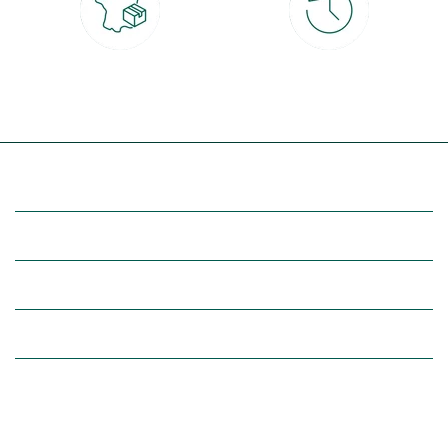
Livraison partout en France
30 jours pour changer d'avis
à domicile ou point relais
et retour gratuit en magasin
(Re)découvrez botanic®
Entre vous et nous
Nos univers botanic®
(Re)connectez-vous avec la nature, inspirez-vous et profitez de
nos offres exclusives !