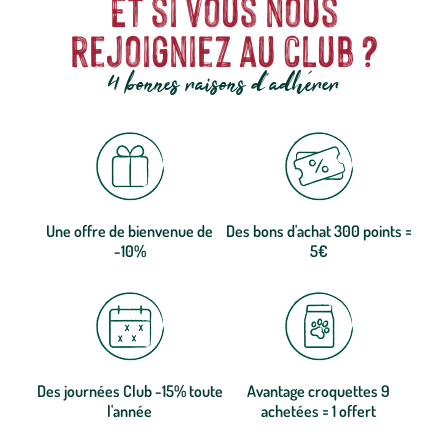
Et si vous nous
rejoigniez au club ?
4 bonnes raisons d'adhérer
Une offre de bienvenue de
Des bons d'achat 300 points =
-10%
5€
Des journées Club -15% toute
Avantage croquettes 9
l'année
achetées = 1 offert