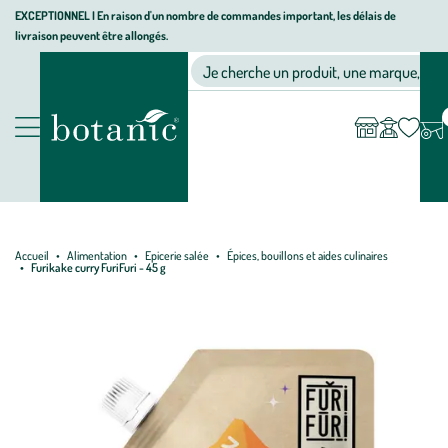
Aller
Aller
Aller
EXCEPTIONNEL I En raison d'un nombre de commandes important, les délais de
livraison peuvent être allongés.
à
au
au
Jardinerie écologique, animalerie, décoration, alimentation bio bot
la
contenu
pied
Ma
Nos magasins
Mon
Je cherche un produit, une marque, un co
liste
compte
navigation
principal
de
d’envies
page
Nos produits
Accueil
Alimentation
Epicerie salée
Épices, bouillons et aides culinaires
Furikake curry FuriFuri - 45 g