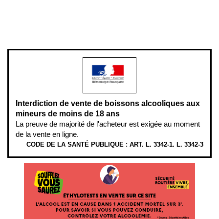
Pour votre santé, évitez de manger entre les repas,
www.mangerbouger.fr
.
L’abus d’alcool est dangereux pour la santé, à consommer avec
modération.
Interdiction de vente de boissons alcooliques aux
mineurs de moins de 18 ans
La preuve de majorité de l'acheteur est exigée au moment
de la vente en ligne.
CODE DE LA SANTÉ PUBLIQUE : ART. L. 3342-1. L. 3342-3
ÉTHYLOTESTS EN VENTE SUR CE SITE. L’ALCOOL EST EN CAUSE