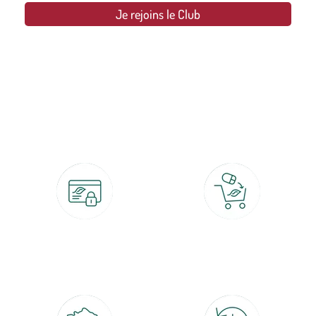
Je rejoins le Club
botanic®, les jardineries expertes du végétal depuis 1995.
Paiement 100% sécurisé
Click & Collect
CB, PayPal, carte cadeau, Alma 3x ou
retrait gratuit en magasin sous 2h
4x