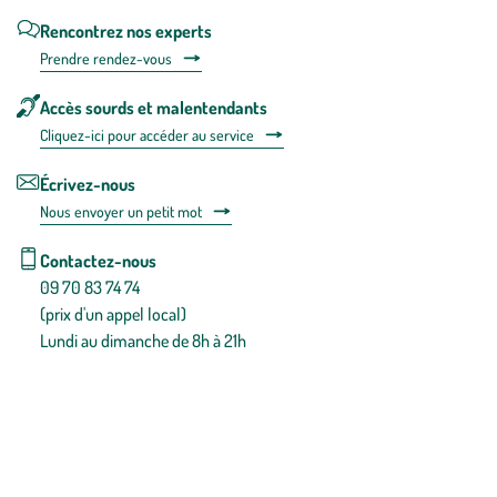
Rencontrez nos experts
Prendre rendez-vous
Accès sourds et malentendants
Cliquez-ici pour accéder au service
Écrivez-nous
Nous envoyer un petit mot
Contactez-nous
09 70 83 74 74
(prix d'un appel local)
Lundi au dimanche de 8h à 21h
Conditions générales de vente
Conditions générales d'utilisation
Mentions légales
Politique de confidentialité & cookies
Pièces détachées
Plan du site
Gestion des cookies