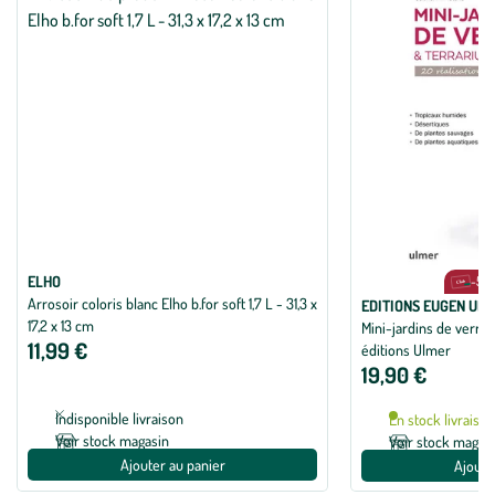
ELHO
-5% s
Arrosoir coloris blanc Elho b.for soft 1,7 L - 31,3 x
EDITIONS EUGEN UL
17,2 x 13 cm
Mini-jardins de verre
11,99 €
éditions Ulmer
19,90 €
Indisponible livraison
En stock livraiso
Voir stock magasin
Voir stock magas
Ajouter au panier
Ajoute