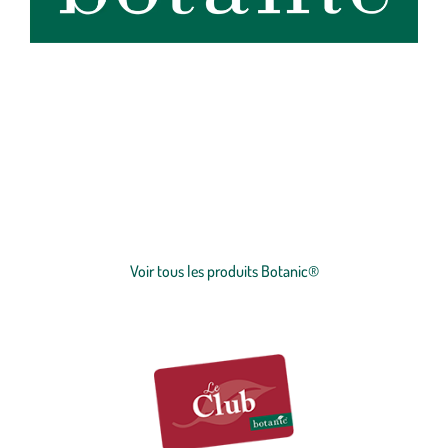
botanic®, expert du végétal, propose une large gamme de produits
de qualité et accessibles à tous. Les produits à marque botanic®
reflètent notre engagement pour la nature et nos valeurs.
Graines
et
plants
potagers, plantes fleuries et
arbustes
,
outillages
et
accessoires
du jardinier
… Nos produits répondent à un cahier des charges sans
Voir plus
concession sur la qualité, l'excellence environnementale et sociétale
et le prix juste.
Voir tous les produits Botanic®