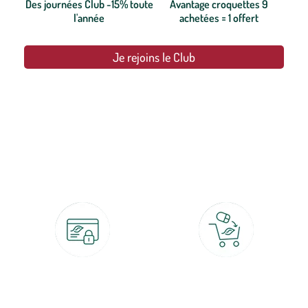
Des journées Club -15% toute
Avantage croquettes 9
l'année
achetées = 1 offert
Je rejoins le Club
botanic®, les jardineries expertes du végétal depuis 1995.
Paiement 100% sécurisé
Click & Collect
CB, PayPal, carte cadeau, Alma 3x ou
retrait gratuit en magasin sous 2h
4x