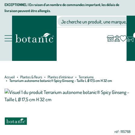
Aller
Aller
Aller
EXCEPTIONNEL I En raison d'un nombre de commandes important, les délais de
livraison peuvent être allongés.
à
au
au
Jardinerie écologique, animalerie, décoration, alimentation bio bot
la
contenu
pied
Ma
Nos magasins
Mon
Je cherche un produit, une marque, un co
liste
compte
navigation
principal
de
d’envies
page
Nos produits
Accueil
Plantes & fleurs
Plantes d’intérieur
Terrariums
Terrarium autonome botanic® Spicy Ginseng - Taille L Ø 17,5 cm H 32 cm
réf : 1115768