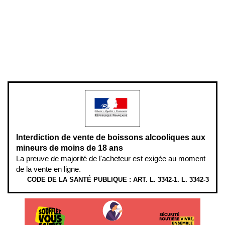
Plan du site
Gestion des cookies
Pour votre santé, évitez de manger entre les repas,
www.mangerbouger.fr
.
L’abus d’alcool est dangereux pour la santé, à consommer avec
modération.
Interdiction de vente de boissons alcooliques aux
mineurs de moins de 18 ans
La preuve de majorité de l'acheteur est exigée au moment
de la vente en ligne.
CODE DE LA SANTÉ PUBLIQUE : ART. L. 3342-1. L. 3342-3
ÉTHYLOTESTS EN VENTE SUR CE SITE. L’ALCOOL EST EN CAUSE