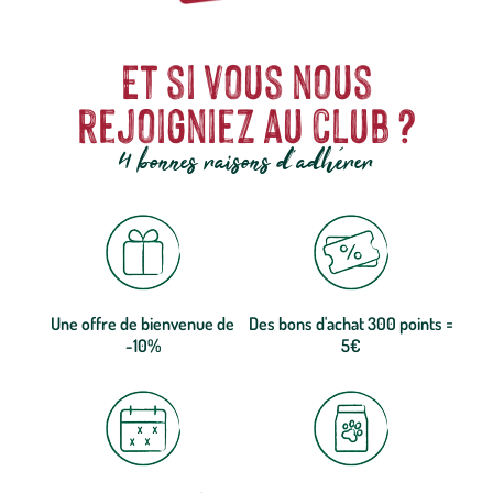
Et si vous nous
rejoigniez au club ?
4 bonnes raisons d'adhérer
Une offre de bienvenue de
Des bons d'achat 300 points =
-10%
5€