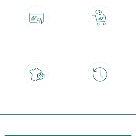
Paiement 100% sécurisé
Click & Collect
CB, PayPal, carte cadeau, Alma 3x ou
retrait gratuit en magasin sous 2h
4x
Livraison partout en France
30 jours pour changer d'avis
à domicile ou point relais
et retour gratuit en magasin