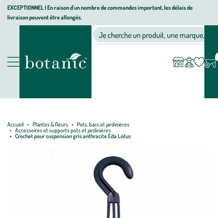
Aller
Aller
Aller
EXCEPTIONNEL I En raison d'un nombre de commandes important, les délais de
livraison peuvent être allongés.
à
au
au
Jardinerie écologique, animalerie, décoration, alimentation bio bot
la
contenu
pied
Ma
Nos magasins
Mon
Je cherche un produit, une marque, un co
liste
compte
navigation
principal
de
d’envies
page
Nos produits
Accueil
Plantes & fleurs
Pots, bacs et jardinières
Accessoires et supports pots et jardinières
Crochet pour suspension gris anthracite Eda Lotus