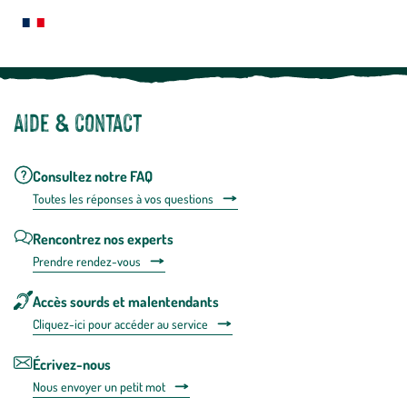
plus
Notre site botanic® a été pensé, créé et développé en FRANCE
Aide & contact
Consultez notre FAQ
Toutes les répons
es à vos questions
Rencontrez nos experts
Prendre rendez-vous
Accès sourds et malentendants
Cliquez-ici pour accéder au service
Écrivez-nous
Nous envoyer un petit mot