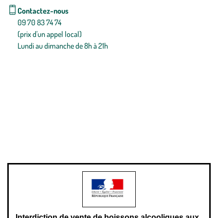
Contactez-nous
09 70 83 74 74
(prix d'un appel local)
Lundi au dimanche de 8h à 21h
Conditions générales de vente
Conditions générales d'utilisation
Mentions légales
Politique de confidentialité & cookies
Pièces détachées
Plan du site
Gestion des cookies
Pour votre santé, évitez de manger entre les repas,
www.mangerbouger.fr
.
L’abus d’alcool est dangereux pour la santé, à consommer avec
modération.
Interdiction de vente de boissons alcooliques aux