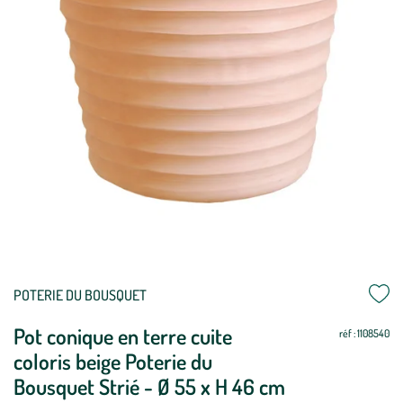
Mettre
Mettre
POTERIE DU BOUSQUET
à
à
Pot conique en terre cuite
jour
jour
réf : 1108540
coloris beige Poterie du
Bousquet Strié - Ø 55 x H 46 cm