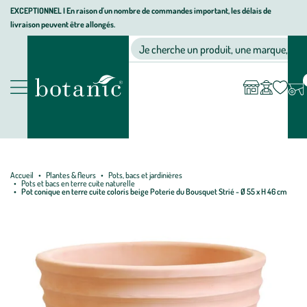
Aller
Aller
Aller
EXCEPTIONNEL I En raison d'un nombre de commandes important, les délais de
livraison peuvent être allongés.
à
au
au
Jardinerie écologique, animalerie, décoration, alimentation bio bot
la
contenu
pied
Ma
Nos magasins
Mon
Je cherche un produit, une marque, un co
liste
compte
navigation
principal
de
d’envies
page
Nos produits
Accueil
Plantes & fleurs
Pots, bacs et jardinières
Pots et bacs en terre cuite naturelle
Pot conique en terre cuite coloris beige Poterie du Bousquet Strié - Ø 55 x H 46 cm