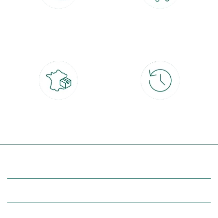
Paiement 100% sécurisé
Click & Collect
CB, PayPal, carte cadeau, Alma 3x ou
retrait gratuit en magasin sous 2h
4x
Livraison partout en France
30 jours pour changer d'avis
à domicile ou point relais
et retour gratuit en magasin
(Re)découvrez botanic®
Entre vous et nous