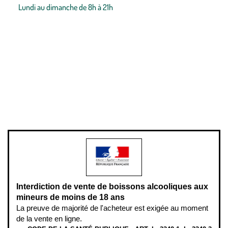
Lundi au dimanche de 8h à 21h
Conditions générales de vente
Conditions générales d'utilisation
Mentions légales
Politique de confidentialité & cookies
Pièces détachées
Plan du site
Gestion des cookies
Pour votre santé, évitez de manger entre les repas,
www.mangerbouger.fr
.
L’abus d’alcool est dangereux pour la santé, à consommer avec
modération.
Interdiction de vente de boissons alcooliques aux
mineurs de moins de 18 ans
La preuve de majorité de l'acheteur est exigée au moment
de la vente en ligne.