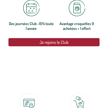
Des journées Club -15% toute
Avantage croquettes 9
l'année
achetées = 1 offert
Je rejoins le Club
botanic®, les jardineries expertes du végétal depuis 1995.