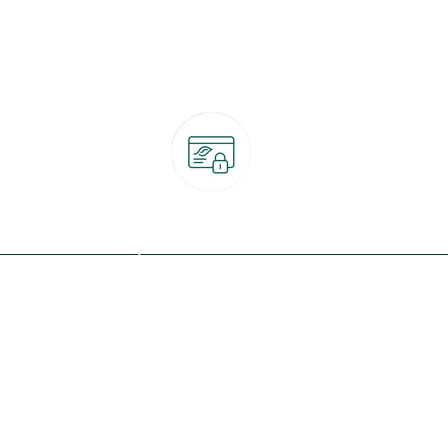
Paiement 100% sécurisé
CB, PayPal, carte cadeau, Alma 3x ou 4x
ret
Qui sommes-nous ?
Notre programme de fidélité
Nos engagements
Nos magasins
botanic® société à mission
Nos services & rendez-vous