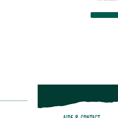
Aménagement extérieur
Maison & décoration
Animalerie
Alimentation
Bien-être & hygiène
Restons c
Noël
Suivez-nou
Suiv
Aide & contact