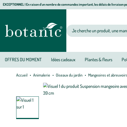
Aller
Aller
Aller
EXCEPTIONNEL I En raison d'un nombre de commandes important, les délais de livraison pe
à
au
au
Jardinerie écologique, animalerie, décoration, alimentation bio botanic®
la
contenu
pied
navigation
principal
de
Votre recherche
page
OFFRES DU MOMENT
Idées cadeaux
Plantes & fleurs
Pot
Accueil
Animalerie
Oiseaux du jardin
Mangeoires et abreuvoir