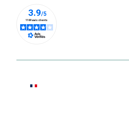
En savoir plus
Le saviez-vous ?
Notre site botanic® a été pensé, créé et développé
Conditions générales de vente
Conditions g
Pour votre santé, évitez de manger ent