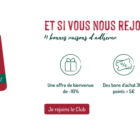
Et si vous nous rejo
4 bonnes raisons d'adhérer
Une offre de bienvenue
Des bons d'achat 
de -10%
points = 5€
Je rejoins le Club