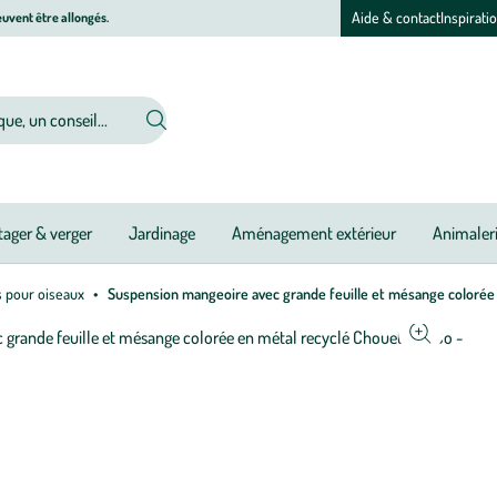
Aide & contact
Inspirati
uvent être allongés.
ager & verger
Jardinage
Aménagement extérieur
Animaler
s pour oiseaux
Suspension mangeoire avec grande feuille et mésange colorée
Afficher
le
zoom
pour
l’image
1
sur