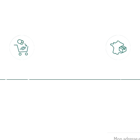
botanic®, les jardineries expertes du végétal depuis 1995.
Click & Collect
Livraison partout en Fran
rait gratuit en magasin sous 2h
à domicile ou point relais
(Re)connectez-v
profitez de nos 
Plantes & fleurs
Potager & verger
Jardinage