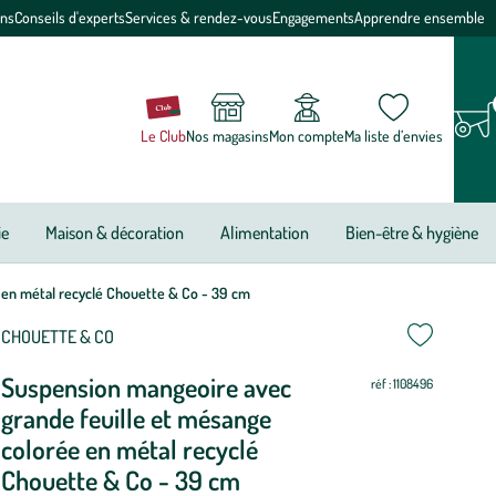
ons
Conseils d'experts
Services & rendez-vous
Engagements
Apprendre ensemble
Le Club
Nos magasins
Mon compte
Ma liste d’envies
ie
Maison & décoration
Alimentation
Bien-être & hygiène
 en métal recyclé Chouette & Co - 39 cm
CHOUETTE & CO
Suspension mangeoire avec
réf : 1108496
grande feuille et mésange
colorée en métal recyclé
Chouette & Co - 39 cm