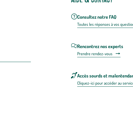
Consultez notre FAQ
Toutes les répons
es à vos questio
Rencontrez nos experts
Prendre rendez-vous
Accès sourds et malentenda
Cliquez-ici pour accéder au servic
 en FRANCE
énérales d'utilisation
Mentions légales
Politique de confidentialité & cookies
Pièces
re les repas,
www.mangerbouger.fr
.
L’abus d’alcool est dangereux pour l