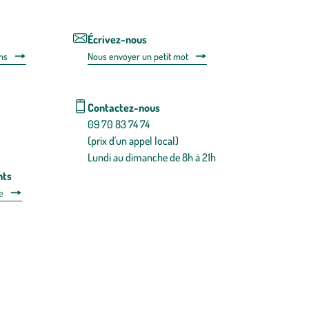
de
désabonnem
intégré
Écrivez-nous
dans
ns
Nous envoyer un petit mot
la
newsletter.
En
savoir
Contactez-nous
plus
09 70 83 74 74
(prix d'un appel local)
Lundi au dimanche de 8h à 21h
nts
e
 détachées
Plan du site
Gestion des cookies
a santé, à consommer avec modération.