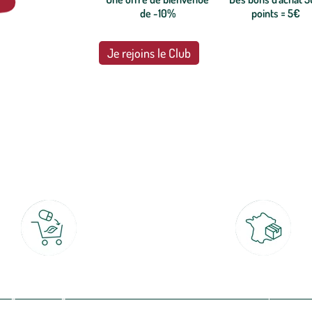
de -10%
points = 5€
Je rejoins le Club
botanic®, les jardineries expertes du végétal depuis 1995.
Click & Collect
Livraison partout en Fran
rait gratuit en magasin sous 2h
à domicile ou point relais