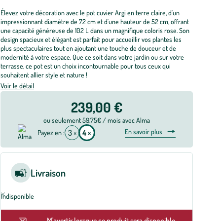
Élevez votre décoration avec le pot cuvier Argi en terre claire, d'un
impressionnant diamètre de 72 cm et d'une hauteur de 52 cm, offrant
une capacité généreuse de 102 L dans un magnifique coloris rose. Son
design spacieux et élégant est parfait pour accueillir vos plantes les
plus spectaculaires tout en ajoutant une touche de douceur et de
modernité à votre espace. Que ce soit dans votre jardin ou sur votre
terrasse, ce pot est un choix incontournable pour tous ceux qui
souhaitent allier style et nature !
Voir le détail
239,00 €
ou seulement 59.75€ / mois avec Alma
En savoir plus
3 ×
4 ×
Payez en :
Livraison
Indisponible
En rupture
M'avertir lorsque ce produit sera disponible