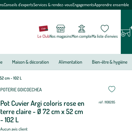
ons
Conseils d'experts
Services & rendez-vous
Engagements
Apprendre ensemble
Le Club
Nos magasins
Mon compte
Ma liste d’envies
ie
Maison & décoration
Alimentation
Bien-être & hygiène
 52 cm - 102 L
POTERIE GOICOECHEA
Pot Cuvier Argi coloris rose en
réf : 1108285
terre claire - Ø 72 cm x 52 cm
- 102 L
Aucun avis client