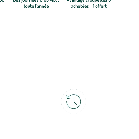
toute l'année
achetées = 1 offert
ce
30 jours pour changer d'avis
et retour gratuit en magasin