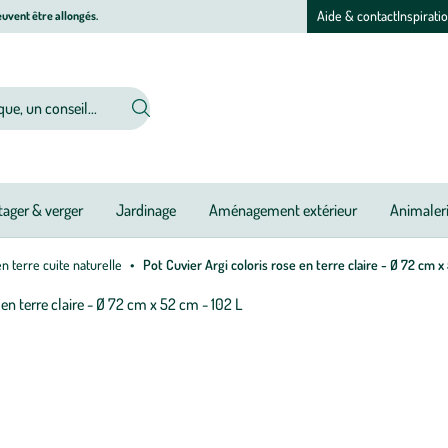
Aide & contact
Inspirati
uvent être allongés.
ager & verger
Jardinage
Aménagement extérieur
Animaler
en terre cuite naturelle
Pot Cuvier Argi coloris rose en terre claire - Ø 72 cm x
Afficher
le
zoom
pour
l’image
1
sur
1