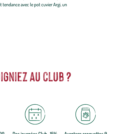
t tendance avec le pot cuvier Argi, un
igniez au club ?
300
Des journées Club -15%
Avantage croquettes 9