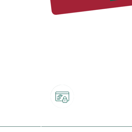
Paiement 100% sécurisé
CB, PayPal, carte cadeau, Alma 3x ou 4x
ret