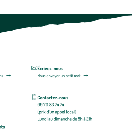
pouvez
à
tout
moment
vous
désabonner
en
utilisant
le
lien
de
désabonnem
intégré
Écrivez-nous
dans
ns
Nous envoyer un petit mot
la
newsletter.
En
savoir
Contactez-nous
plus
09 70 83 74 74
(prix d'un appel local)
Lundi au dimanche de 8h à 21h
nts