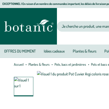
Aller
Aller
Aller
EXCEPTIONNEL I En raison d'un nombre de commandes important, les délais de livraison pe
à
au
au
Jardinerie écologique, animalerie, décoration, alimentation bio botanic®
la
contenu
pied
navigation
principal
de
Votre recherche
page
OFFRES DU MOMENT
Idées cadeaux
Plantes & fleurs
Pot
Accueil
Plantes & fleurs
Pots, bacs et jardinières
Pots et bacs 