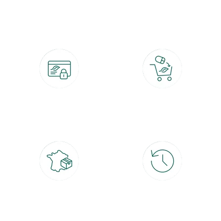
botanic®, les jardineries expertes du végétal depuis 1995.
Paiement 100% sécurisé
Click & Collect
CB, PayPal, carte cadeau, Alma 3x ou
retrait gratuit en magasin sous 2h
4x
Livraison partout en France
30 jours pour changer d'avis
à domicile ou point relais
et retour gratuit en magasin