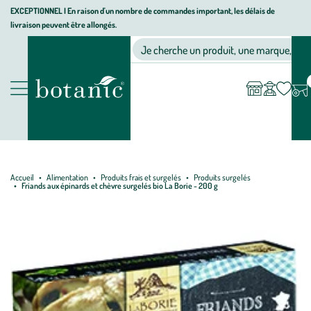
Aller
Aller
Aller
EXCEPTIONNEL I En raison d'un nombre de commandes important, les délais de
livraison peuvent être allongés.
à
au
au
Jardinerie écologique, animalerie, décoration, alimentation bio bot
la
contenu
pied
Ma
Nos magasins
Mon
Je cherche un produit, une marque, un co
liste
compte
navigation
principal
de
d’envies
page
Nos produits
Accueil
Alimentation
Produits frais et surgelés
Produits surgelés
Friands aux épinards et chèvre surgelés bio La Borie - 200 g