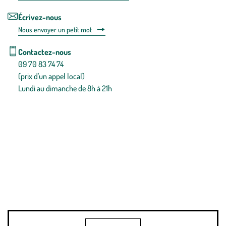
Écrivez-nous
Nous envoyer un petit mot
Contactez-nous
09 70 83 74 74
(prix d'un appel local)
Lundi au dimanche de 8h à 21h
Conditions générales de vente
Conditions générales d'utilisation
Mentions légales
Politique de confidentialité & cookies
Pièces détachées
Plan du site
Gestion des cookies
Pour votre santé, évitez de manger entre les repas,
www.mangerbouger.fr
.
L’abus d’alcool est dangereux pour la santé, à consommer avec
modération.