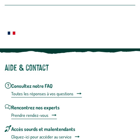
la
newslette
En
Le saviez-vous ?
savoir
plus
Notre site botanic® a été pensé, créé et développé en FRANCE
Aide & contact
Consultez notre FAQ
Toutes les répons
es à vos questions
Rencontrez nos experts
Prendre rendez-vous
Accès sourds et malentendants
Cliquez-ici pour accéder au service