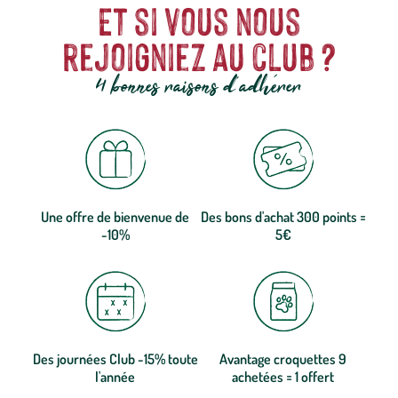
Et si vous nous
rejoigniez au club ?
4 bonnes raisons d'adhérer
Une offre de bienvenue de
Des bons d'achat 300 points =
-10%
5€
Des journées Club -15% toute
Avantage croquettes 9
l'année
achetées = 1 offert