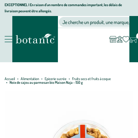
Aller
Aller
Aller
EXCEPTIONNEL I En raison d'un nombre de commandes important, les délais de
livraison peuvent être allongés.
à
au
au
Jardinerie écologique, animalerie, décoration, alimentation bio bot
la
contenu
pied
Ma
Nos magasins
Mon
Je cherche un produit, une marque, un co
liste
compte
navigation
principal
de
d’envies
page
Nos produits
Accueil
Alimentation
Epicerie sucrée
Fruits secs et fruits à coque
Noix de cajou au parmesan bio Maison Naja - 150 g