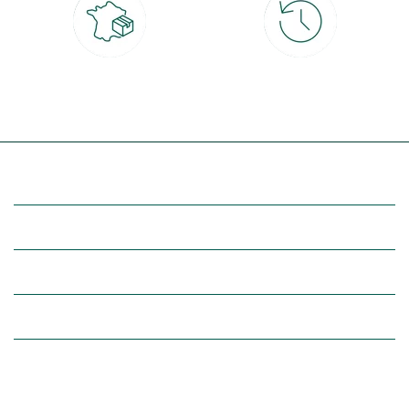
Livraison partout en France
30 jours pour changer d'avis
à domicile ou point relais
et retour gratuit en magasin
(Re)découvrez botanic®
Entre vous et nous
Nos univers botanic®
(Re)connectez-vous avec la nature, inspirez-vous et profitez de