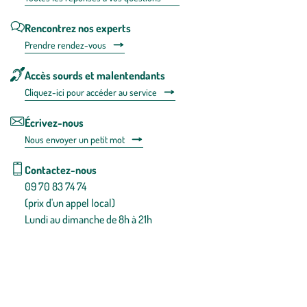
Rencontrez nos experts
Prendre rendez-vous
Accès sourds et malentendants
Cliquez-ici pour accéder au service
Écrivez-nous
Nous envoyer un petit mot
Contactez-nous
09 70 83 74 74
(prix d'un appel local)
Lundi au dimanche de 8h à 21h
Conditions générales de vente
Conditions générales d'utilisation
Mentions légales
Politique de confidentialité & cookies
Pièces détachées
Plan du site
Gestion des cookies