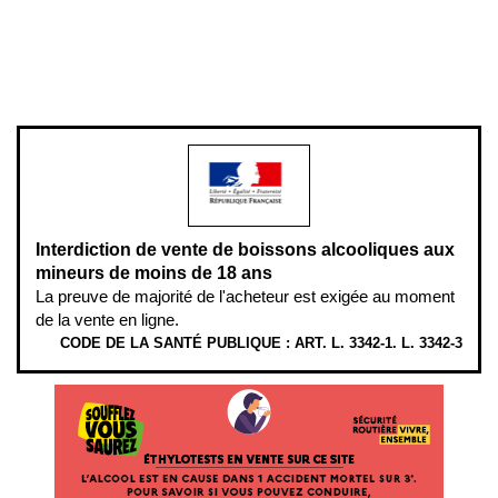
Pour votre santé, évitez de manger entre les repas,
www.mangerbouger.fr
.
L’abus d’alcool est dangereux pour la santé, à consommer avec
modération.
Interdiction de vente de boissons alcooliques aux
mineurs de moins de 18 ans
La preuve de majorité de l'acheteur est exigée au moment
de la vente en ligne.
CODE DE LA SANTÉ PUBLIQUE : ART. L. 3342-1. L. 3342-3
ÉTHYLOTESTS EN VENTE SUR CE SITE. L’ALCOOL EST EN CAUSE