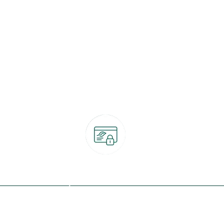
Paiement 100% sécurisé
CB, PayPal, carte cadeau, Alma 3x ou 4x
ret