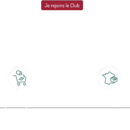
Je rejoins le Club
botanic®, les jardineries expertes du végétal depuis 1995.
Click & Collect
Livraison partout en Fran
rait gratuit en magasin sous 2h
à domicile ou point relais