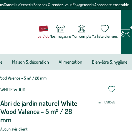
ons
Conseils d'experts
Services & rendez-vous
Engagements
Apprendre ensemble
Le Club
Nos magasins
Mon compte
Ma liste d’envies
ie
Maison & décoration
Alimentation
Bien-être & hygiène
 Wood Valence - 5 m² / 28 mm
ettre
ettre
WHITE WOOD
Abri de jardin naturel White
ur
ur
réf : 1098592
Wood Valence - 5 m² / 28
mm
Aucun avis client