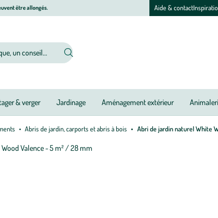
Aide & contact
Inspirati
uvent être allongés.
ager & verger
Jardinage
Aménagement extérieur
Animaler
ements
Abris de jardin, carports et abris à bois
Abri de jardin naturel White
Afficher
le
M
M
zoom
à
à
pour
jo
jo
l’image
1
sur
5