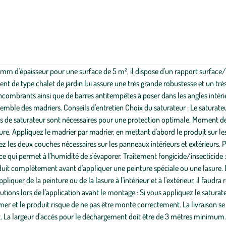
10
jours
ouvrés
est
à
ajouter
en
m d'épaisseur pour une surface de 5 m², il dispose d'un rapport surface/
plus
au
t de type chalet de jardin lui assure une très grande robustesse et un très
délai
 encombrants ainsi que de barres antitempêtes à poser dans les angles intéri
de
ensemble des madriers. Conseils d'entretien Choix du saturateur : Le saturate
livraison
prévu
e saturateur sont nécessaires pour une protection optimale. Moment de l'ap
par
. Appliquez le madrier par madrier, en mettant d'abord le produit sur les r
le
 les deux couches nécessaires sur les panneaux intérieurs et extérieurs. Pe
transporteur
choisi
 ce qui permet à l'humidité de s'évaporer. Traitement fongicide/insecticide 
lors
roduit complètement avant d'appliquer une peinture spéciale ou une lasure. Da
de
iquer de la peinture ou de la lasure à l'intérieur et à l'extérieur, il faudra r
la
validation
tions lors de l'application avant le montage : Si vous appliquez le saturat
de
ormer et le produit risque de ne pas être monté correctement. La livraison s
votre
t. La largeur d'accès pour le déchargement doit être de 3 mètres minimum.
commande.