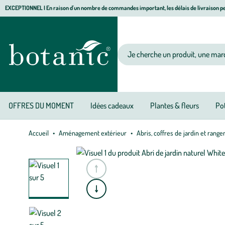
Aller
Aller
Aller
EXCEPTIONNEL I En raison d'un nombre de commandes important, les délais de livraison pe
à
au
au
Jardinerie écologique, animalerie, décoration, alimentation bio botanic®
la
contenu
pied
navigation
principal
de
Votre recherche
page
OFFRES DU MOMENT
Idées cadeaux
Plantes & fleurs
Pot
Accueil
Aménagement extérieur
Abris, coffres de jardin et rang
e
A
l
l
e
r
à
l
a
s
l
i
d
e
p
r
é
c
é
d
e
n
t
e
A
l
l
e
r
à
l
a
s
l
i
d
e
s
u
i
v
a
n
t