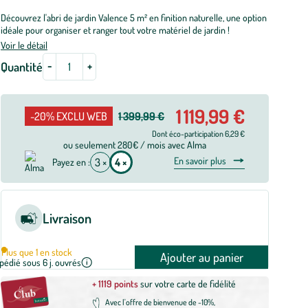
Découvrez l'abri de jardin Valence 5 m² en finition naturelle, une option
idéale pour organiser et ranger tout votre matériel de jardin !
Voir le détail
-
+
Quantité
1 119,99 €
-20% EXCLU WEB
1 399,99 €
Dont éco-participation 6,29 €
ou seulement 280€ / mois avec Alma
En savoir plus
3 ×
4 ×
Payez en :
Livraison
Plus que 1 en stock
Ajouter au panier
pédié sous 6 j. ouvrés
+ 1119 points
sur votre carte de fidélité
Avec l'offre de bienvenue de -10%,