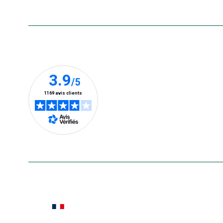
Nos clients prennent la parole
En savoir plus
Le saviez-vous ?
Notre site botanic® a été pensé, créé et développé