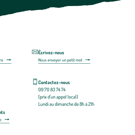
moment
vous
désabonner
en
utilisant
le
lien
de
désabonnem
intégré
Écrivez-nous
dans
ns
Nous envoyer un petit mot
la
newsletter.
En
savoir
Contactez-nous
plus
09 70 83 74 74
(prix d'un appel local)
Lundi au dimanche de 8h à 21h
nts
e