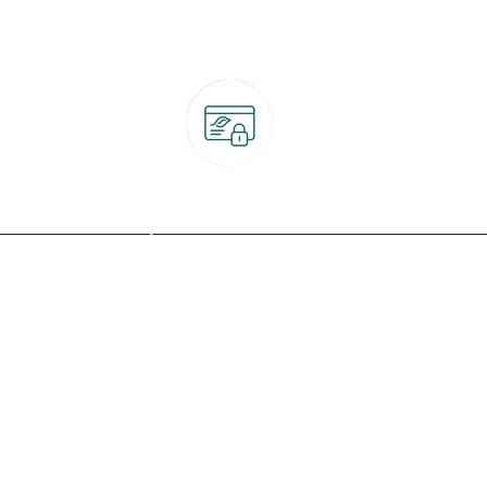
Paiement 100% sécurisé
CB, PayPal, carte cadeau, Alma 3x ou 4x
ret
Qui sommes-nous ?
Notre programme de fidélité
Nos engagements
Nos magasins
botanic® société à mission
Nos services & rendez-vous
Le fonds de dotation botanic
Nos conseils d'experts