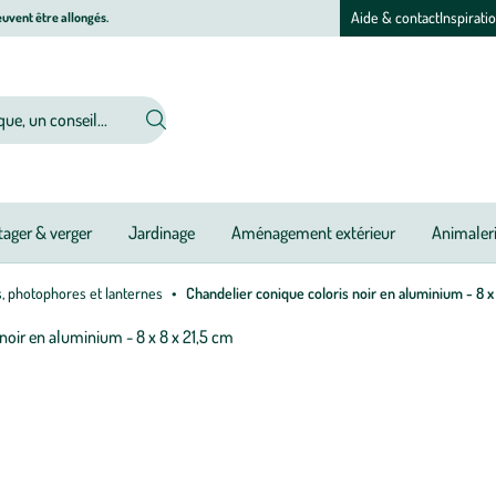
Aide & contact
Inspirati
uvent être allongés.
ager & verger
Jardinage
Aménagement extérieur
Animaler
, photophores et lanternes
Chandelier conique coloris noir en aluminium - 8 x 
Afficher
le
M
M
zoom
à
à
pour
jo
jo
l’image
1
sur
1