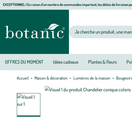
Aller
Aller
Aller
EXCEPTIONNEL I En raison d'un nombre de commandes important, les délais de livraison pe
à
au
au
Jardinerie écologique, animalerie, décoration, alimentation bio botanic®
la
contenu
pied
navigation
principal
de
Votre recherche
page
OFFRES DU MOMENT
Idées cadeaux
Plantes & fleurs
Pot
Accueil
Maison & décoration
Lumières de la maison
Bougeoirs