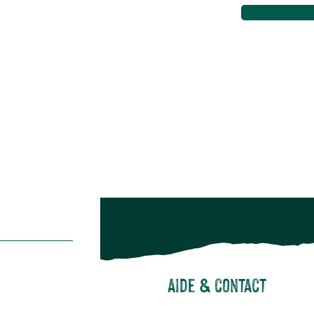
Maison & décoration
Animalerie
Alimentation
Bien-être & hygiène
Restons c
Noël
Suivez-nou
Suiv
Aide & contact