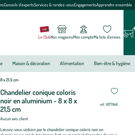
ons
Conseils d'experts
Services & rendez-vous
Engagements
Apprendre ensemble
Le Club
Nos magasins
Mon compte
Ma liste d’envies
ie
Maison & décoration
Alimentation
Bien-être & hygiène
8 x 21,5 cm
ettre
Chandelier conique coloris
ettre
noir en aluminium - 8 x 8 x
ur
ur
réf : 1077846
21,5 cm
Aucun avis client
Laissez-vous séduire par le chandelier conique coloris noir en
aluminium qui est de très bonne facture et permet d'apporter douceur