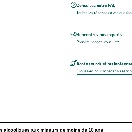
Consultez notre FAQ
Toutes les répons
es à vos questio
Rencontrez nos experts
Prendre rendez-vous
Accès sourds et malentenda
Cliquez-ici pour accéder au servic
 en FRANCE
énérales d'utilisation
Mentions légales
Politique de confidentialité & cookies
Pièces
re les repas,
www.mangerbouger.fr
.
L’abus d’alcool est dangereux pour l
ns alcooliques aux mineurs de moins de 18 ans