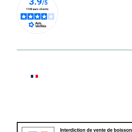
En savoir plus
Le saviez-vous ?
Notre site botanic® a été pensé, créé et développé
Conditions générales de vente
Conditions g
Pour votre santé, évitez de manger ent
Interdiction de vente de boisso