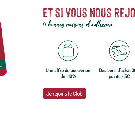
Et si vous nous rejo
4 bonnes raisons d'adhérer
Une offre de bienvenue
Des bons d'achat 
de -10%
points = 5€
Je rejoins le Club