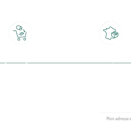
botanic®, les jardineries expertes du végétal depuis 1995.
Click & Collect
Livraison partout en Fran
rait gratuit en magasin sous 2h
à domicile ou point relais
(Re)connectez-v
profitez de nos 
Plantes & fleurs
Potager & verger
Jardinage
Aménagement extérieur