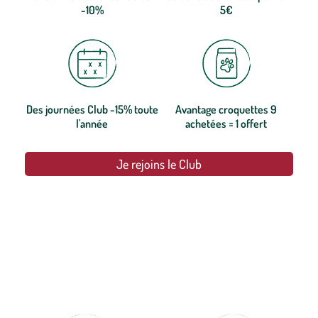
-10%
5€
Des journées Club -15% toute
Avantage croquettes 9
l'année
achetées = 1 offert
Je rejoins le Club
botanic®, les jardineries expertes du végétal depuis 1995.