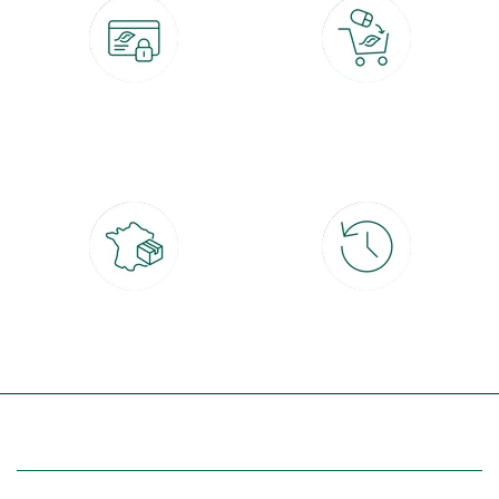
Paiement 100% sécurisé
Click & Collect
CB, PayPal, carte cadeau, Alma 3x ou
retrait gratuit en magasin sous 2h
4x
Livraison partout en France
30 jours pour changer d'avis
à domicile ou point relais
et retour gratuit en magasin
(Re)découvrez botanic®