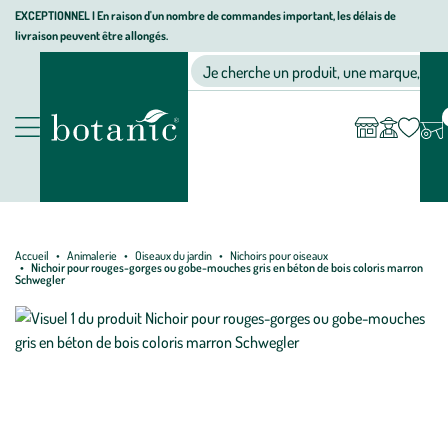
Aller
Aller
Aller
EXCEPTIONNEL I En raison d'un nombre de commandes important, les délais de
livraison peuvent être allongés.
à
au
au
Jardinerie écologique, animalerie, décoration, alimentation bio bot
la
contenu
pied
Ma
Nos magasins
Mon
Je cherche un produit, une marque, un co
liste
compte
navigation
principal
de
d’envies
page
Nos produits
Accueil
Animalerie
Oiseaux du jardin
Nichoirs pour oiseaux
Nichoir pour rouges-gorges ou gobe-mouches gris en béton de bois coloris marron
Schwegler