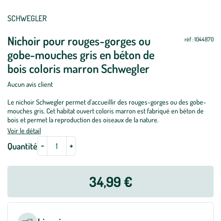
Mettre
Mettre
SCHWEGLER
à
à
Nichoir pour rouges-gorges ou
jour
jour
réf : 1044870
gobe-mouches gris en béton de
bois coloris marron Schwegler
Aucun avis client
Le nichoir Schwegler permet d'accueillir des rouges-gorges ou des gobe-
mouches gris. Cet habitat ouvert coloris marron est fabriqué en béton de
bois et permet la reproduction des oiseaux de la nature.
Voir le détail
-
+
Quantité
34,99 €