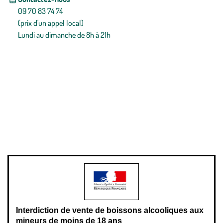
09 70 83 74 74
(prix d'un appel local)
Lundi au dimanche de 8h à 21h
Conditions générales de vente
Conditions générales d'utilisation
Mentions légales
Politique de confidentialité & cookies
Pièces détachées
Plan du site
Gestion des cookies
Pour votre santé, évitez de manger entre les repas,
www.mangerbouger.fr
.
L’abus d’alcool est dangereux pour la santé, à consommer avec
modération.
Interdiction de vente de boissons alcooliques aux
mineurs de moins de 18 ans