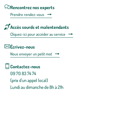
Rencontrez nos experts
Prendre rendez-vous
Accès sourds et malentendants
Cliquez-ici pour accéder au service
Écrivez-nous
Nous envoyer un petit mot
Contactez-nous
09 70 83 74 74
(prix d'un appel local)
Lundi au dimanche de 8h à 21h
Conditions générales de vente
Conditions générales d'utilisation
Mentions légales
Politique de confidentialité & cookies
Pièces détachées
Plan du site
Gestion des cookies