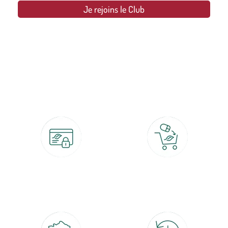
Je rejoins le Club
botanic®, les jardineries expertes du végétal depuis 1995.
Paiement 100% sécurisé
Click & Collect
CB, PayPal, carte cadeau, Alma 3x ou
retrait gratuit en magasin sous 2h
4x