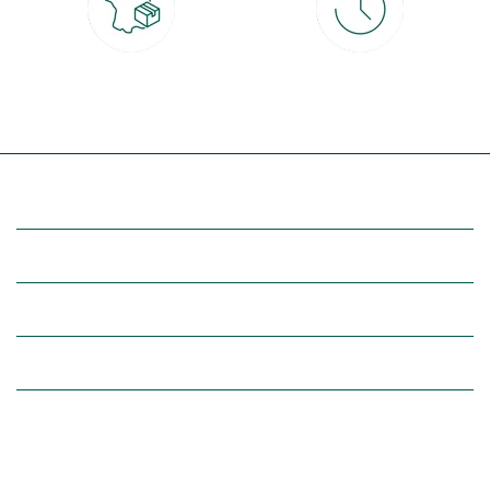
Livraison partout en France
30 jours pour changer d'avis
à domicile ou point relais
et retour gratuit en magasin
(Re)découvrez botanic®
Entre vous et nous
Nos univers botanic®
(Re)connectez-vous avec la nature, inspirez-vous et profitez de
nos offres exclusives !