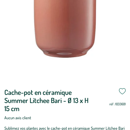
Mettre
Cache-pot en céramique
Mettre
à
à
Summer Litchee Bari - Ø 13 x H
jour
jour
réf : 1033601
15 cm
Aucun avis client
Sublimez vos plantes avec le cache-pot en céramique Summer Litchee Bari