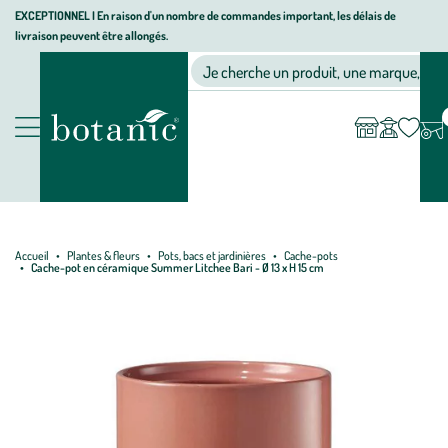
Aller
Aller
Aller
EXCEPTIONNEL I En raison d'un nombre de commandes important, les délais de
livraison peuvent être allongés.
à
au
au
Jardinerie écologique, animalerie, décoration, alimentation bio bot
la
contenu
pied
Ma
Nos magasins
Mon
Je cherche un produit, une marque, un co
liste
compte
navigation
principal
de
d’envies
page
Nos produits
Accueil
Plantes & fleurs
Pots, bacs et jardinières
Cache-pots
Cache-pot en céramique Summer Litchee Bari - Ø 13 x H 15 cm