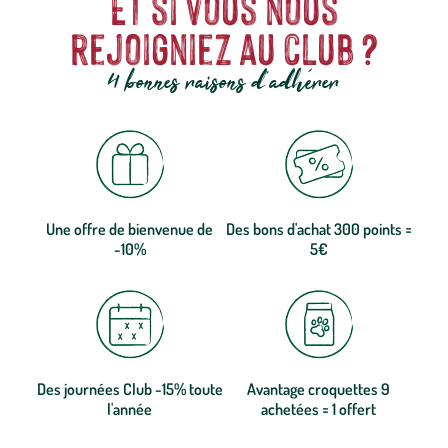
Et si vous nous
rejoigniez au club ?
4 bonnes raisons d'adhérer
Une offre de bienvenue de
Des bons d'achat 300 points =
-10%
5€
Des journées Club -15% toute
Avantage croquettes 9
l'année
achetées = 1 offert