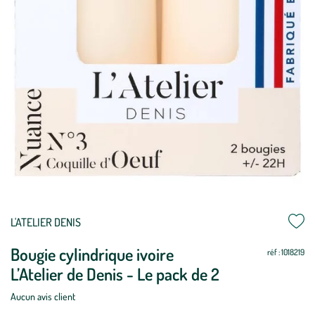
Mettre
Mettre
L'ATELIER DENIS
à
à
Bougie cylindrique ivoire
jour
jour
réf : 1018219
L’Atelier de Denis - Le pack de 2
Aucun avis client