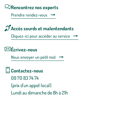
Rencontrez nos experts
Prendre rendez-vous
Accès sourds et malentendants
Cliquez-ici pour accéder au service
Écrivez-nous
Nous envoyer un petit mot
Contactez-nous
09 70 83 74 74
(prix d'un appel local)
Lundi au dimanche de 8h à 21h
Conditions générales de vente
Conditions générales d'utilisation
Mentions légales
Politique de confidentialité & cookies
Pièces détachées
Plan du site
Gestion des cookies