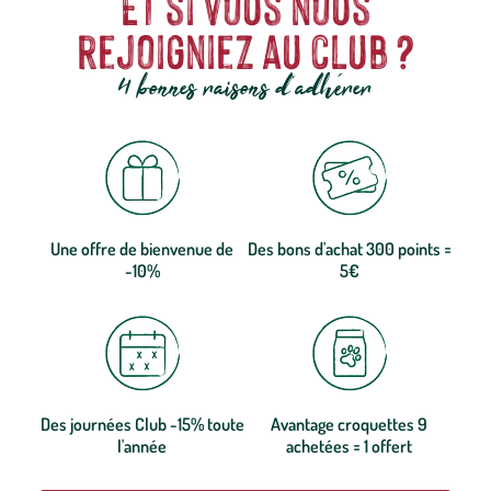
Et si vous nous
rejoigniez au club ?
4 bonnes raisons d'adhérer
Une offre de bienvenue de
Des bons d'achat 300 points =
-10%
5€
Des journées Club -15% toute
Avantage croquettes 9
l'année
achetées = 1 offert