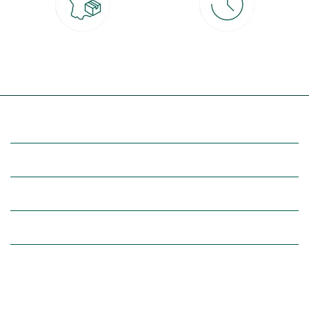
Livraison partout en France
30 jours pour changer d'avis
à domicile ou point relais
et retour gratuit en magasin
(Re)découvrez botanic®
Entre vous et nous
Nos univers botanic®
(Re)connectez-vous avec la nature, inspirez-vous et profitez de
nos offres exclusives !