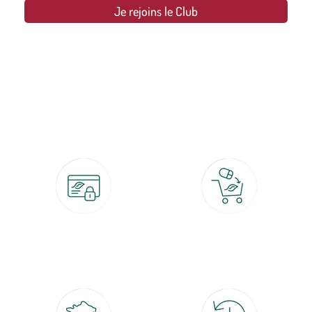
Je rejoins le Club
botanic®, les jardineries expertes du végétal depuis 1995.
Paiement 100% sécurisé
Click & Collect
CB, PayPal, carte cadeau, Alma 3x ou
retrait gratuit en magasin sous 2h
4x