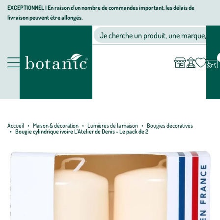
Aller
Aller
Aller
EXCEPTIONNEL I En raison d'un nombre de commandes important, les délais de
livraison peuvent être allongés.
à
au
au
Jardinerie écologique, animalerie, décoration, alimentation bio bot
la
contenu
pied
Ma
Nos magasins
Mon
Je cherche un produit, une marque, un co
liste
compte
navigation
principal
de
d’envies
page
Nos produits
Accueil
Maison & décoration
Lumières de la maison
Bougies décoratives
Bougie cylindrique ivoire L’Atelier de Denis - Le pack de 2