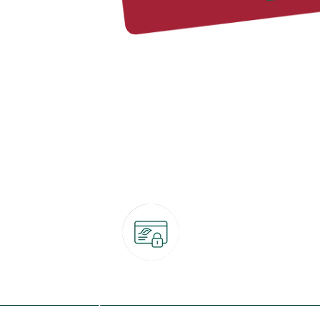
Paiement 100% sécurisé
CB, PayPal, carte cadeau, Alma 3x ou 4x
ret