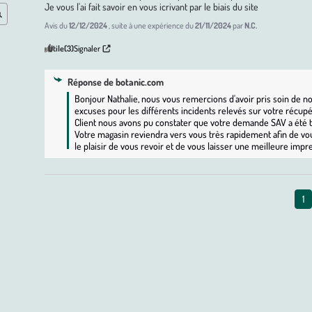
Je vous l'ai fait savoir en vous icrivant par le biais du site
Avis du
12/12/2024
, suite à une expérience du
21/11/2024
par
N.C.
Utile
(3)
Signaler
Réponse de
botanic.com
Bonjour Nathalie, nous vous remercions d'avoir pris soin de no
excuses pour les différents incidents relevés sur votre récupér
Client nous avons pu constater que votre demande SAV a été tr
Votre magasin reviendra vers vous très rapidement afin de vou
le plaisir de vous revoir et de vous laisser une meilleure impr
1