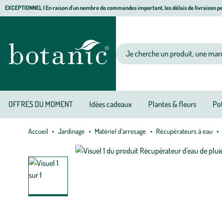
Aller
Aller
Aller
EXCEPTIONNEL I En raison d'un nombre de commandes important, les délais de livraison pe
à
au
au
Jardinerie écologique, animalerie, décoration, alimentation bio botanic®
la
contenu
pied
navigation
principal
de
Votre recherche
page
OFFRES DU MOMENT
Idées cadeaux
Plantes & fleurs
Pot
Accueil
Jardinage
Matériel d’arrosage
Récupérateurs à eau