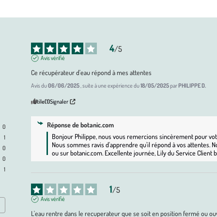
4
/
5
Avis vérifié
Ce récupérateur d'eau répond à mes attentes
Avis du
06/06/2025
, suite à une expérience du
18/05/2025
par
PHILIPPE D.
Utile
(1)
Signaler
Réponse de
botanic.com
0
Bonjour Philippe, nous vous remercions sincèrement pour votre
1
Nous sommes ravis d'apprendre qu'il répond à vos attentes. N
0
ou sur botanic.com. Excellente journée, Lily du Service Client 
0
1
1
/
5
Avis vérifié
L'eau rentre dans le recuperateur que se soit en position fermé ou ouv