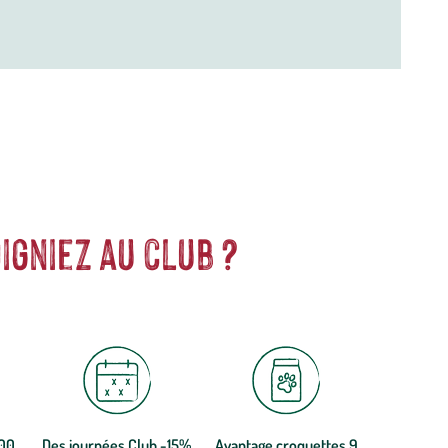
igniez au club ?
300
Des journées Club -15%
Avantage croquettes 9