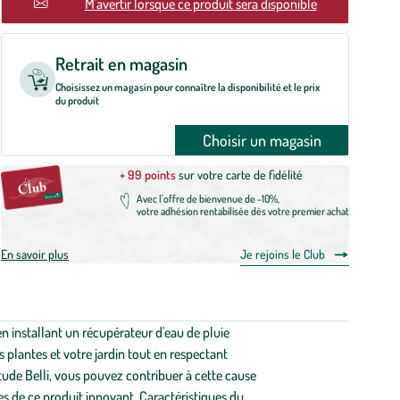
En rupture
M'avertir lorsque ce produit sera disponible
Retrait en magasin
Choisissez un magasin pour connaître la disponibilité et le prix
du produit
Choisir un magasin
+ 99 points
sur votre carte de fidélité
Avec l'offre de bienvenue de -10%,
votre adhésion rentabilisée dès votre premier achat
En savoir plus
Je rejoins le Club
n installant un récupérateur d'eau de pluie
 plantes et votre jardin tout en respectant
tude Belli, vous pouvez contribuer à cette cause
es de ce produit innovant. Caractéristiques du