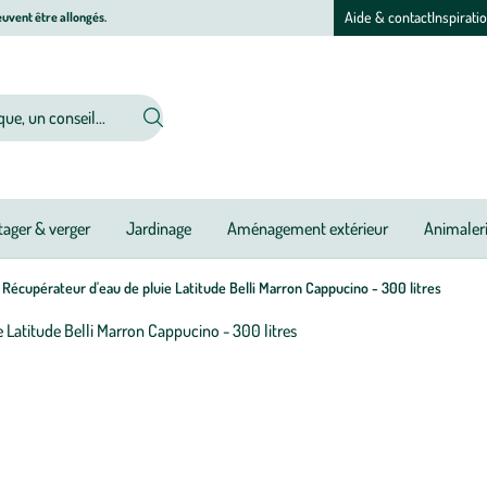
Aide & contact
Inspirati
uvent être allongés.
ager & verger
Jardinage
Aménagement extérieur
Animaler
Récupérateur d'eau de pluie Latitude Belli Marron Cappucino - 300 litres
Afficher
le
zoom
pour
l’image
1
sur
1