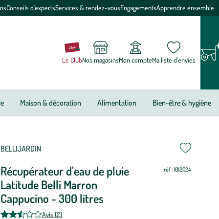
ons
Conseils d'experts
Services & rendez-vous
Engagements
Apprendre ensemble
Le Club
Nos magasins
Mon compte
Ma liste d’envies
ie
Maison & décoration
Alimentation
Bien-être & hygiène
BELLIJARDIN
Récupérateur d'eau de pluie
réf : 1012024
Latitude Belli Marron
Cappucino - 300 litres
Avis (2)