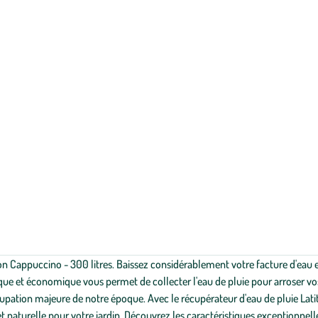
on Cappuccino - 300 litres. Baissez considérablement votre facture d'eau e
gique et économique vous permet de collecter l'eau de pluie pour arroser vos
upation majeure de notre époque. Avec le récupérateur d'eau de pluie Lati
et naturelle pour votre jardin. Découvrez les caractéristiques exceptionnell