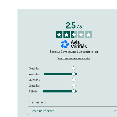
2.5
/
5
Basé sur
2
avis soumis à un contrôle
Voir tous les avis sur ce site
5
étoiles
4
étoiles
3
étoiles
2
étoiles
1
étoile
Trier les avis