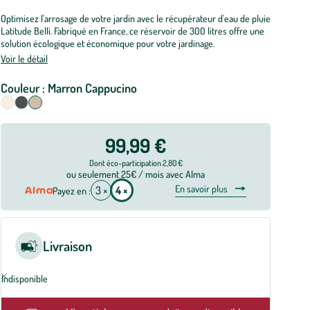
Optimisez l'arrosage de votre jardin avec le récupérateur d'eau de pluie
Latitude Belli. Fabriqué en France, ce réservoir de 300 litres offre une
solution écologique et économique pour votre jardinage.
Voir le détail
Couleur :
Marron Cappucino
Sélectionnez votre couleur
Beige
Anthracite
Marron Cappucino
99,99 €
Dont éco-participation 2,80 €
ou seulement 25€ / mois avec Alma
En savoir plus
3 ×
4 ×
Payez en :
Livraison
Indisponible