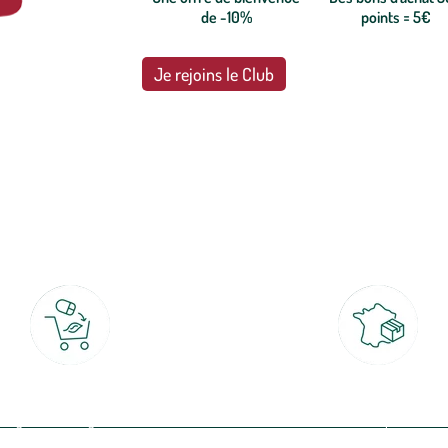
de -10%
points = 5€
Je rejoins le Club
botanic®, les jardineries expertes du végétal depuis 1995.
Click & Collect
Livraison partout en Fran
rait gratuit en magasin sous 2h
à domicile ou point relais