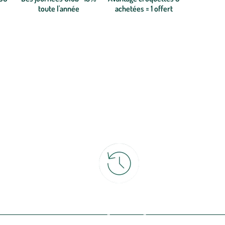
toute l'année
achetées = 1 offert
ce
30 jours pour changer d'avis
et retour gratuit en magasin