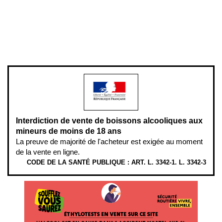
Pour votre santé, évitez de manger entre les repas,
www.mangerbouger.fr
.
L’abus d’alcool est dangereux pour la santé, à consommer avec
modération.
Interdiction de vente de boissons alcooliques aux
mineurs de moins de 18 ans
La preuve de majorité de l'acheteur est exigée au moment
de la vente en ligne.
CODE DE LA SANTÉ PUBLIQUE : ART. L. 3342-1. L. 3342-3
ÉTHYLOTESTS EN VENTE SUR CE SITE. L’ALCOOL EST EN CAUSE