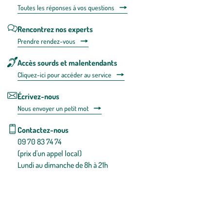
Toutes les répons
es à vos questions
Rencontrez nos experts
Prendre rendez-vous
Accès sourds et malentendants
Cliquez-ici pour accéder au service
Écrivez-nous
Nous envoyer un petit mot
Contactez-nous
09 70 83 74 74
(prix d'un appel local)
Lundi au dimanche de 8h à 21h
Conditions générales de vente
Conditions générales d'utilisation
Mentions légales
Politique de confidentialité & cookies
Pièces détachées
Plan du site
Gestion des cookies