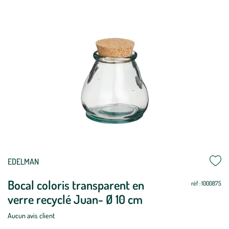
Mettre
Mettre
EDELMAN
à
à
Bocal coloris transparent en
jour
jour
réf : 1000875
verre recyclé Juan- Ø 10 cm
Aucun avis client