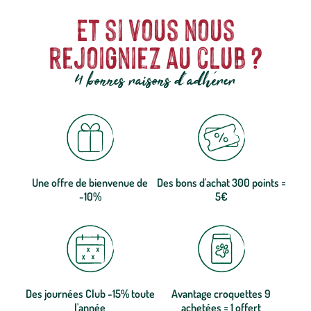
Et si vous nous
rejoigniez au club ?
4 bonnes raisons d'adhérer
Une offre de bienvenue de
Des bons d'achat 300 points =
-10%
5€
Des journées Club -15% toute
Avantage croquettes 9
l'année
achetées = 1 offert