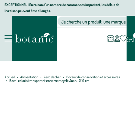
Aller
Aller
Aller
EXCEPTIONNEL I En raison d'un nombre de commandes important, les délais de
livraison peuvent être allongés.
à
au
au
Jardinerie écologique, animalerie, décoration, alimentation bio bot
la
contenu
pied
Ma
Nos magasins
Mon
Je cherche un produit, une marque, un co
liste
compte
navigation
principal
de
d’envies
page
Nos produits
Accueil
Alimentation
Zéro déchet
Bocaux de conservation et accessoires
Bocal coloris transparent en verre recyclé Juan- Ø 10 cm