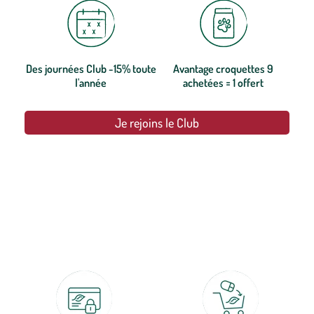
Des journées Club -15% toute
Avantage croquettes 9
l'année
achetées = 1 offert
Je rejoins le Club
botanic®, les jardineries expertes du végétal depuis 1995.