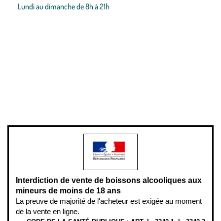
Lundi au dimanche de 8h à 21h
Conditions générales de vente
Conditions générales d'utilisation
Mentions légales
Politique de confidentialité & cookies
Pièces détachées
Plan du site
Gestion des cookies
Pour votre santé, évitez de manger entre les repas,
www.mangerbouger.fr
.
L’abus d’alcool est dangereux pour la santé, à consommer avec
modération.
Interdiction de vente de boissons alcooliques aux
mineurs de moins de 18 ans
La preuve de majorité de l'acheteur est exigée au moment
de la vente en ligne.