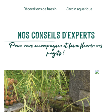
Décorations de bassin
Jardin aquatique
Nos conseils d'experts
Pour vous accompagner et faire fleurir vos
projets !
Commen
jardin ?
En savoi