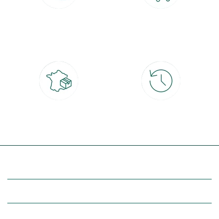
Paiement 100% sécurisé
Click & Collect
CB, PayPal, carte cadeau, Alma 3x ou
retrait gratuit en magasin sous 2h
4x
Livraison partout en France
30 jours pour changer d'avis
à domicile ou point relais
et retour gratuit en magasin
(Re)découvrez botanic®
Entre vous et nous