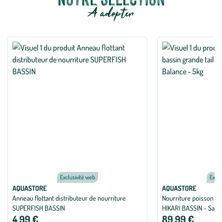
À adopter
Exclusivité web
Exclu
AQUASTORE
AQUASTORE
Anneau flottant distributeur de nourriture
Nourriture poisson de 
SUPERFISH BASSIN
HIKARI BASSIN - Saki
4,99 €
89,99 €