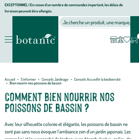
Aller
Aller
Aller
EXCEPTIONNEL I En raison d'un nombre de commandes important, les délais de
livraison peuvent être allongés.
à
au
au
Jardinerie
la
contenu
pied
Ma
Nos magasins
Mon
Je cherche un produit, une marque, un co
liste
compte
écologique,
navigation
principal
de
d’envies
animalerie,
page
décoration,
Nos
alimentation
produits
bio
botanic®
Accueil
S'informer
Conseils Jardinage
Conseils Accueillir la biodiversité
Bien nourrir nos poissons de bassin
Comment bien nourrir nos
poissons de bassin ?
Avec leur silhouette colorée et élégante, les poissons de bassin ne
sont pas sans nous évoquer l'ambiance zen d'un jardin japonais. Les