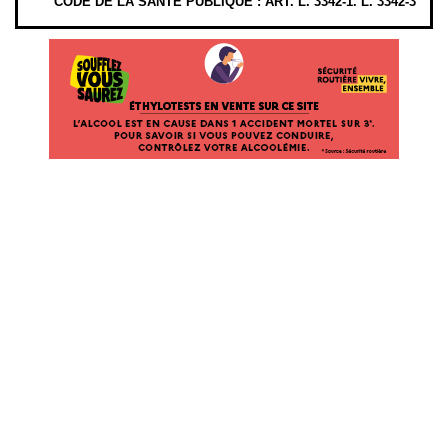
CODE DE LA SANTÉ PUBLIQUE : ART. L. 3342-1. L. 3342-3
ÉTHYLOTESTS
EN
VENTE
SUR
CE
SITE.
L’ALCOOL
EST
EN
CAUSE
DANS
1
ACCIDENT
MORTEL
SUR
3*.
POUR