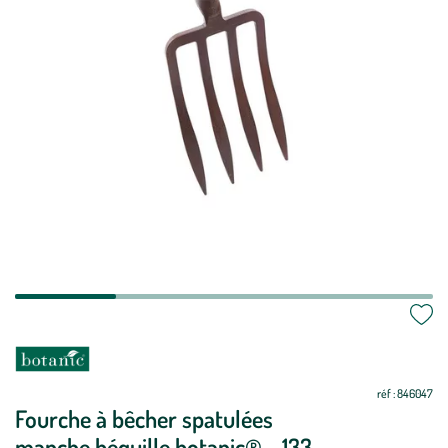
Mettre
Mettre
à
à
jour
jour
réf : 846047
Fourche à bêcher spatulées
manche béquille botanic® - 133