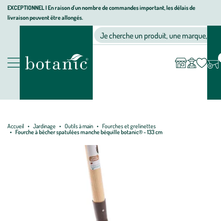
Aller
Aller
Aller
EXCEPTIONNEL I En raison d'un nombre de commandes important, les délais de
livraison peuvent être allongés.
à
au
au
Jardinerie écologique, animalerie, décoration, alimentation bio bot
la
contenu
pied
Ma
Nos magasins
Mon
Je cherche un produit, une marque, un co
liste
compte
navigation
principal
de
d’envies
page
Nos produits
Accueil
Jardinage
Outils à main
Fourches et grelinettes
Fourche à bêcher spatulées manche béquille botanic® - 133 cm