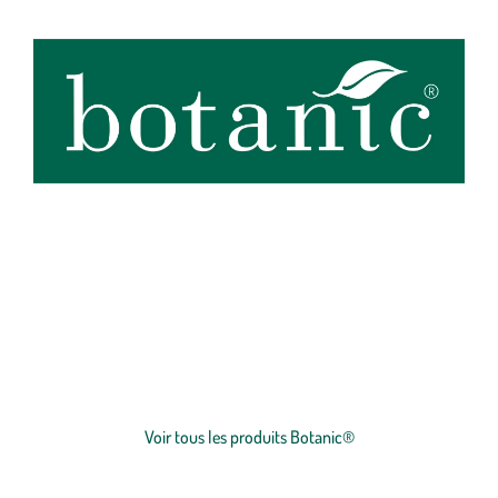
botanic®, expert du végétal, propose une large gamme de produits
de qualité et accessibles à tous. Les produits à marque botanic®
reflètent notre engagement pour la nature et nos valeurs.
Graines
et
plants
potagers, plantes fleuries et
arbustes
,
outillages
et
accessoires
du jardinier
… Nos produits répondent à un cahier des charges sans
Voir plus
concession sur la qualité, l'excellence environnementale et sociétale
et le prix juste.
Voir tous les produits Botanic®