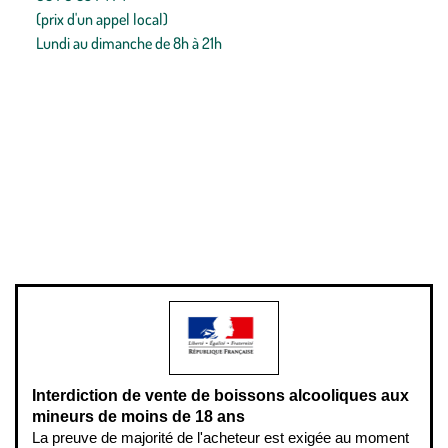
(prix d'un appel local)
Lundi au dimanche de 8h à 21h
Conditions générales de vente
Conditions générales d'utilisation
Mentions légales
Politique de confidentialité & cookies
Pièces détachées
Plan du site
Gestion des cookies
Pour votre santé, évitez de manger entre les repas,
www.mangerbouger.fr
.
L’abus d’alcool est dangereux pour la santé, à consommer avec
modération.
Interdiction de vente de boissons alcooliques aux
mineurs de moins de 18 ans
La preuve de majorité de l'acheteur est exigée au moment