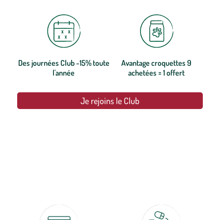
Des journées Club -15% toute
Avantage croquettes 9
l'année
achetées = 1 offert
Je rejoins le Club
botanic®, les jardineries expertes du végétal depuis 1995.