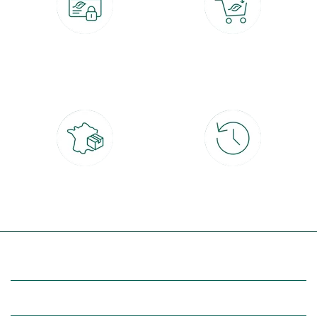
Paiement 100% sécurisé
Click & Collect
CB, PayPal, carte cadeau, Alma 3x ou
retrait gratuit en magasin sous 2h
4x
Livraison partout en France
30 jours pour changer d'avis
à domicile ou point relais
et retour gratuit en magasin
(Re)découvrez botanic®