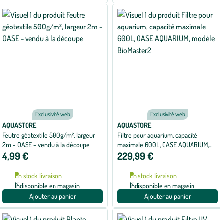
Exclusivité web
Exclusivité web
AQUASTORE
AQUASTORE
Feutre géotextile 500g/m², largeur
Filtre pour aquarium, capacité
2m - OASE - vendu à la découpe
maximale 600L, OASE AQUARIUM,
4,99 €
229,99 €
modèle BioMaster2
En stock livraison
En stock livraison
Indisponible en magasin
Indisponible en magasin
Ajouter au panier
Ajouter au panier