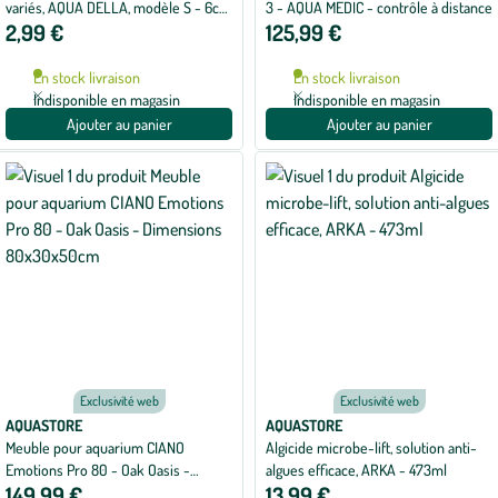
variés, AQUA DELLA, modèle S - 6cm
3 - AQUA MEDIC - contrôle à distance
2,99 €
125,99 €
unitée
En stock livraison
En stock livraison
Indisponible en magasin
Indisponible en magasin
Ajouter au panier
Ajouter au panier
Exclusivité web
Exclusivité web
AQUASTORE
AQUASTORE
Meuble pour aquarium CIANO
Algicide microbe-lift, solution anti-
Emotions Pro 80 - Oak Oasis -
algues efficace, ARKA - 473ml
149,99 €
13,99 €
Dimensions 80x30x50cm