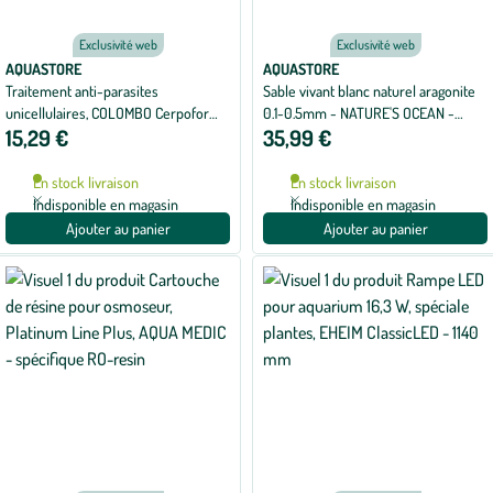
Exclusivité web
Exclusivité web
AQUASTORE
AQUASTORE
Traitement anti-parasites
Sable vivant blanc naturel aragonite
unicellulaires, COLOMBO Cerpofor
0.1-0.5mm - NATURE'S OCEAN -
15,29 €
35,99 €
Alparex - 100ml
7.26Kg
En stock livraison
En stock livraison
Indisponible en magasin
Indisponible en magasin
Ajouter au panier
Ajouter au panier