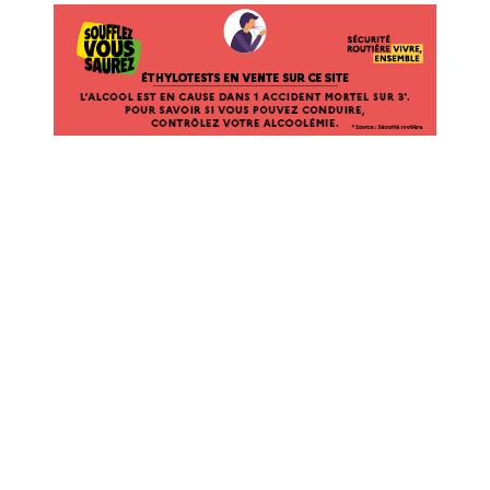
ÉTHYLOTESTS
EN
VENTE
SUR
CE
SITE.
L’ALCOOL
EST
EN
CAUSE
DANS
1
ACCIDENT
MORTEL
SUR
3*.
POUR
SAVOIR
SI