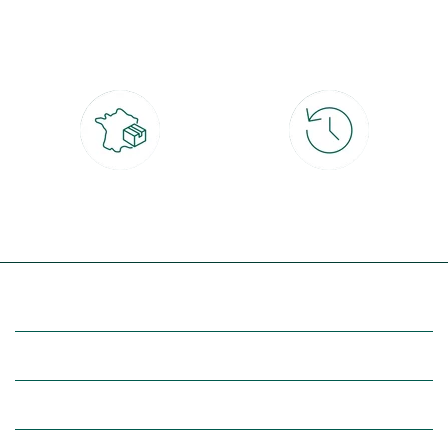
Paiement 100% sécurisé
Click & Collect
CB, PayPal, carte cadeau, Alma 3x ou
retrait gratuit en magasin sous 2h
4x
Livraison partout en France
30 jours pour changer d'avis
à domicile ou point relais
et retour gratuit en magasin
(Re)découvrez botanic®
Entre vous et nous