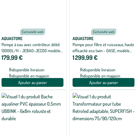
Exclusivité web
Exclusivité web
AQUASTORE
AQUASTORE
Pompe à eau avec contrôleur, débit
Pompe pour filtre et ruisseaux, haute
13000L/H - JEBAO-JECOD modèle
efficacité eco twin - OASE, modèle
179,99 €
1 299,99 €
DCP-13000
30000 - 27 000L/h
Indisponible livraison
Indisponible livraison
Indisponible en magasin
Indisponible en magasin
Ajouter au panier
Ajouter au panier