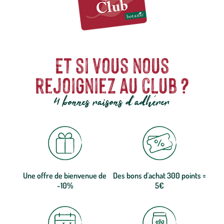
Et si vous nous
rejoigniez au club ?
4 bonnes raisons d'adhérer
Une offre de bienvenue de
Des bons d'achat 300 points =
-10%
5€