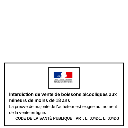
Conditions générales de vente
Conditions générales d'utilisation
Mentions légales
Politique de confidentialité & cookies
Pièces détachées
Plan du site
Gestion des cookies
Pour votre santé, évitez de manger entre les repas,
www.mangerbouger.fr
.
L’abus d’alcool est dangereux pour la santé, à consommer avec
modération.
Interdiction de vente de boissons alcooliques aux
mineurs de moins de 18 ans
La preuve de majorité de l'acheteur est exigée au moment
de la vente en ligne.
CODE DE LA SANTÉ PUBLIQUE : ART. L. 3342-1. L. 3342-3