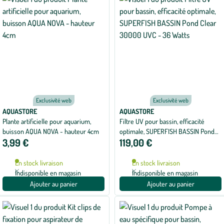
Exclusivité web
Exclusivité web
AQUASTORE
AQUASTORE
Plante artificielle pour aquarium,
Filtre UV pour bassin, efficacité
buisson AQUA NOVA - hauteur 4cm
optimale, SUPERFISH BASSIN Pond
3,99 €
119,00 €
Clear 30000 UVC - 36 Watts
En stock livraison
En stock livraison
Indisponible en magasin
Indisponible en magasin
Ajouter au panier
Ajouter au panier