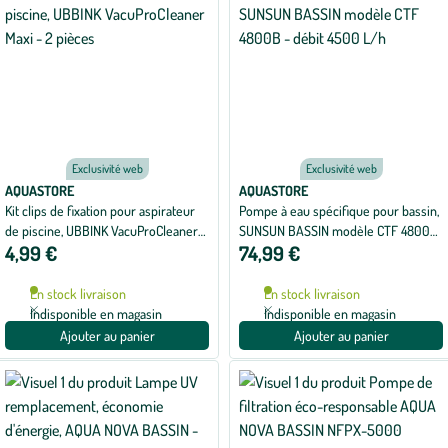
Exclusivité web
Exclusivité web
AQUASTORE
AQUASTORE
Kit clips de fixation pour aspirateur
Pompe à eau spécifique pour bassin,
de piscine, UBBINK VacuProCleaner
SUNSUN BASSIN modèle CTF 4800B
4,99 €
74,99 €
Maxi - 2 pièces
- débit 4500 L/h
En stock livraison
En stock livraison
Indisponible en magasin
Indisponible en magasin
Ajouter au panier
Ajouter au panier