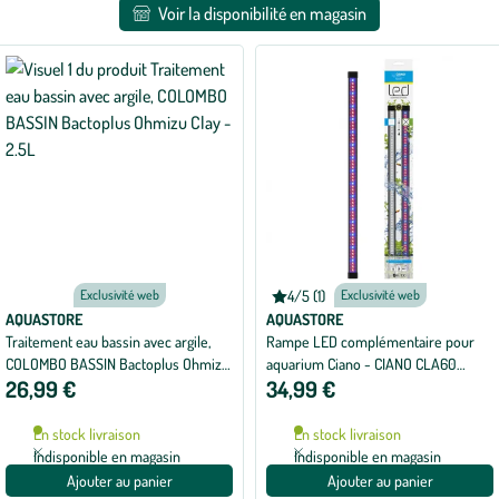
Voir la disponibilité en magasin
filtres
appliqués
Exclusivité web
4/5 (1)
Exclusivité web
Note
moyenne
AQUASTORE
AQUASTORE
de
Traitement eau bassin avec argile,
Rampe LED complémentaire pour
4
COLOMBO BASSIN Bactoplus Ohmizu
aquarium Ciano - CIANO CLA60
sur
5
26,99 €
34,99 €
Clay - 2.5L
Plants
avec
1
avis
En stock livraison
En stock livraison
Indisponible en magasin
Indisponible en magasin
Ajouter au panier
Ajouter au panier