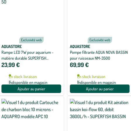
Exclusivité web
Exclusivité web
AQUASTORE
AQUASTORE
Rampe LED 7W pour aquarium -
Pompe filtrante AQUA NOVA BASSIN
matière durable SUPERFISH
pour ruisseaux NM-3500
23,99 €
69,99 €
Panorama 50
En stock livraison
En stock livraison
Indisponible en magasin
Indisponible en magasin
Ajouter au panier
Ajouter au panier