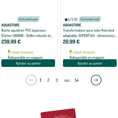
Exclusivité web
5/5 (1)
Exclusivité web
Note
moyenne
AQUASTORE
AQUASTORE
de
Bache aqualiner PVC épaisseur
Transformateur pour tube Retroled
5
0,5mm UBBINK - 6x8m robuste et
adaptable, SUPERFISH - dimensions
sur
5
239,99 €
20,99 €
durable
75/90/120cm
avec
1
avis
En stock livraison
En stock livraison
Indisponible en magasin
Indisponible en magasin
Ajouter au panier
Ajouter au panier
Page
1
2
3
sur…
54
suivante