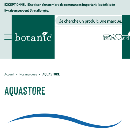
Aller
Aller
Aller
EXCEPTIONNEL I En raison d'un nombre de commandes important, les délais de
livraison peuvent être allongés.
à
au
au
Jardinerie
la
contenu
pied
Ma
Nos magasins
Mon
Je cherche un produit, une marque, un co
liste
compte
écologique,
navigation
principal
de
d’envies
animalerie,
page
décoration,
Nos
alimentation
produits
bio
botanic®
Accueil
Nos marques
AQUASTORE
AQUASTORE