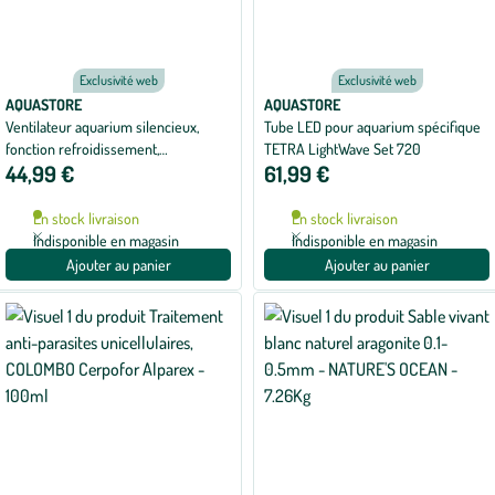
Exclusivité web
Exclusivité web
AQUASTORE
AQUASTORE
Ventilateur aquarium silencieux,
Tube LED pour aquarium spécifique
fonction refroidissement,
TETRA LightWave Set 720
44,99 €
61,99 €
BLUEMARINE, modèle 200 - 200L
En stock livraison
En stock livraison
Indisponible en magasin
Indisponible en magasin
Ajouter au panier
Ajouter au panier