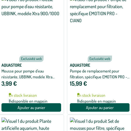
Exclusivité web
Exclusivité web
AQUASTORE
AQUASTORE
Mousse pour pompe d'eau
Pompe de remplacement pour
résistante, UBBINK, modèle Xtra
filtration, spécifique EMOTION PRO -
3,99 €
15,99 €
900/1000
CIANO
En stock livraison
En stock livraison
Indisponible en magasin
Indisponible en magasin
Ajouter au panier
Ajouter au panier