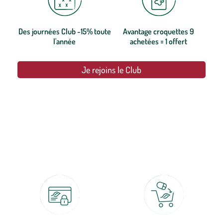
Des journées Club -15% toute
Avantage croquettes 9
l'année
achetées = 1 offert
Je rejoins le Club
botanic®, les jardineries expertes du végétal depuis 1995.