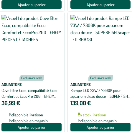
Ajouter au panier
Ajouter au panier
Exclusivité web
Exclusivité web
AQUASTORE
AQUASTORE
Cuve filtre Ecco, compatibilité Ecco
Rampe LED 73W / 7800K pour
Comfort et EccoPro 200 - EHEIM
aquarium d'eau douce - SUPERFISH
36,99 €
139,00 €
PIÈCES DÉTACHÉES
Scaper LED RGB 131
Indisponible livraison
En stock livraison
Indisponible en magasin
Indisponible en magasin
Ajouter au panier
Ajouter au panier