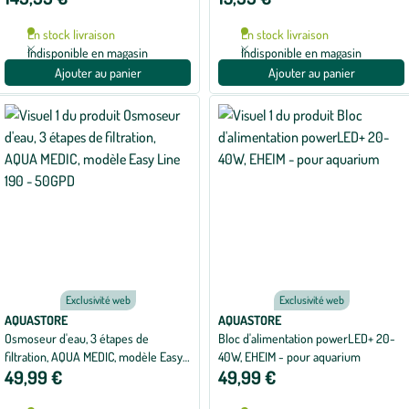
En stock livraison
En stock livraison
Indisponible en magasin
Indisponible en magasin
Ajouter au panier
Ajouter au panier
Exclusivité web
Exclusivité web
AQUASTORE
AQUASTORE
Osmoseur d'eau, 3 étapes de
Bloc d'alimentation powerLED+ 20-
filtration, AQUA MEDIC, modèle Easy
40W, EHEIM - pour aquarium
49,99 €
49,99 €
Line 190 - 50GPD