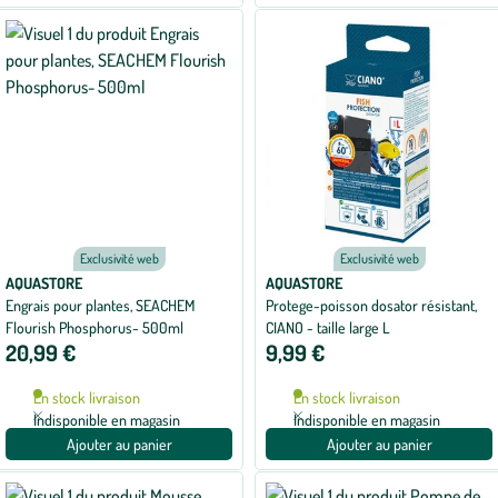
Exclusivité web
Exclusivité web
AQUASTORE
AQUASTORE
Engrais pour plantes, SEACHEM
Protege-poisson dosator résistant,
Flourish Phosphorus- 500ml
CIANO - taille large L
20,99 €
9,99 €
En stock livraison
En stock livraison
Indisponible en magasin
Indisponible en magasin
Ajouter au panier
Ajouter au panier