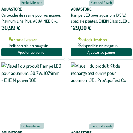
Exclusivité web
Exclusivité web
AQUASTORE
AQUASTORE
Cartouche de résine pour osmoseur,
Rampe LED pour aquarium 16,3 W,
Platinum Line Plus, AQUA MEDIC -
spéciale plantes, EHEIM ClassicLED -
30,99 €
129,00 €
spécifique RO-resin
1140 mm
En stock livraison
En stock livraison
Indisponible en magasin
Indisponible en magasin
Ajouter au panier
Ajouter au panier
Exclusivité web
Exclusivité web
AQUASTORE
AQUASTORE