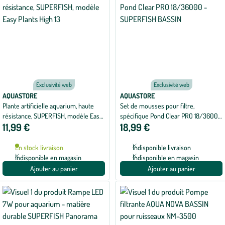
Exclusivité web
Exclusivité web
AQUASTORE
AQUASTORE
Plante artificielle aquarium, haute
Set de mousses pour filtre,
résistance, SUPERFISH, modèle Easy
spécifique Pond Clear PRO 18/36000
11,99 €
18,99 €
Plants High 13
- SUPERFISH BASSIN
En stock livraison
Indisponible livraison
Indisponible en magasin
Indisponible en magasin
Ajouter au panier
Ajouter au panier