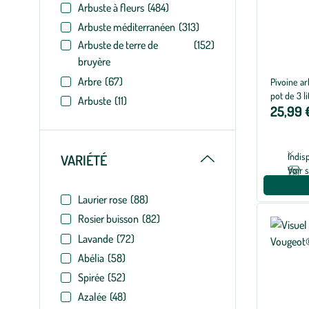
Arbuste à fleurs
(484)
Arbuste méditerranéen
(313)
Arbuste de terre de
(152)
bruyère
Arbre
(67)
Pivoine ar
pot de 3 li
Arbuste
(11)
25,99 
Replier
Indis
VARIÉTÉ
Voir 
Laurier rose
(88)
Rosier buisson
(82)
Lavande
(72)
Abélia
(58)
Spirée
(52)
Azalée
(48)