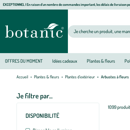
Aller
Aller
Aller
EXCEPTIONNEL I En raison d'un nombre de commandes important, les délais de livraison pe
à
au
au
Jardinerie
la
contenu
pied
écologique,
navigation
principal
de
animalerie,
Votre
page
décoration,
recherche
alimentation
bio
botanic®
OFFRES DU MOMENT
Idées cadeaux
Plantes & fleurs
Pot
Accueil
Plantes & fleurs
Plantes d'extérieur
Arbustes à fleurs
Je filtre par...
Liste
1099 produi
des
DISPONIBILITÉ
filtres
appliqués