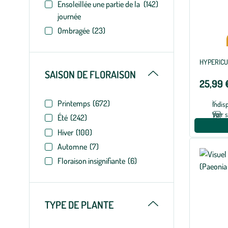
Ensoleillée une partie de la
(142)
journée
Ombragée
(23)
HYPERICU
Replier
SAISON DE FLORAISON
25,99 
Printemps
(672)
Indis
Voir 
Été
(242)
Hiver
(100)
Automne
(7)
Floraison insignifiante
(6)
Replier
TYPE DE PLANTE