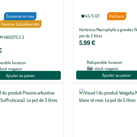
4.5/5 (2)
Économe en eau
Petit prix
Note
moyenne
Favorise la biodiversité
de
Hortensia Macrophylla à grandes fl
4.5
sur
pot de 2 litres
M HIDCOTE.C 5
5
5,99 €
avec
2
€
avis
Indisponible livraison
ponible livraison
Voir stock magasin
stock magasin
Ajouter au panier
Ajouter au panier