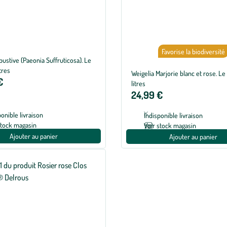
Favorise la biodiversité
bustive (Paeonia Suffruticosa). Le
tres
Weigelia Marjorie blanc et rose. Le
€
litres
24,99 €
ponible livraison
Indisponible livraison
stock magasin
Voir stock magasin
Ajouter au panier
Ajouter au panier