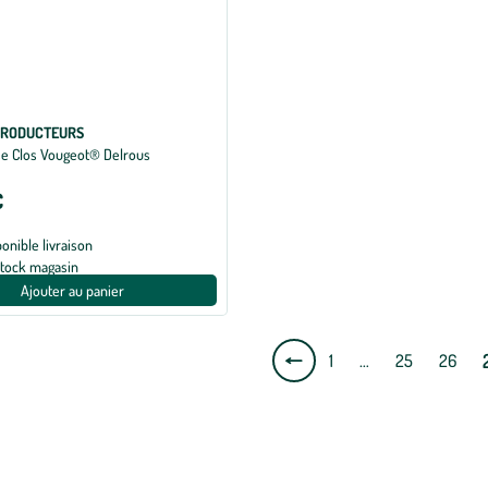
PRODUCTEURS
se Clos Vougeot® Delrous
€
ponible livraison
stock magasin
Ajouter au panier
Page
1
…
25
26
précédente