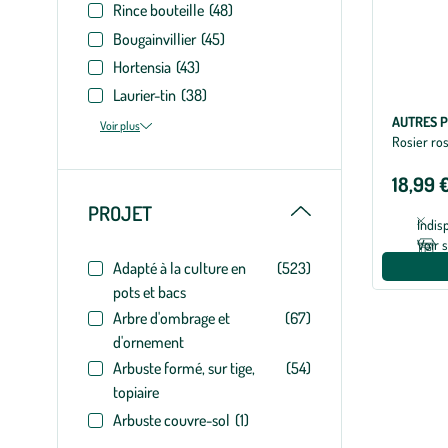
Rince bouteille
(48)
Bougainvillier
(45)
Hortensia
(43)
Laurier-tin
(38)
AUTRES 
Voir plus
Rosier ro
18,99 
Replier
PROJET
Indis
Voir 
Adapté à la culture en
(523)
pots et bacs
Arbre d'ombrage et
(67)
d'ornement
Arbuste formé, sur tige,
(54)
topiaire
Arbuste couvre-sol
(1)