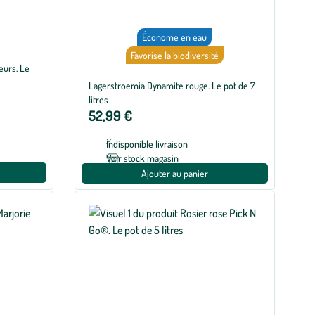
Économe en eau
Favorise la biodiversité
eurs. Le
Lagerstroemia Dynamite rouge. Le pot de 7
litres
52,99 €
Indisponible livraison
Voir stock magasin
Ajouter au panier