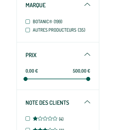
Replier
MARQUE
BOTANIC®
(199)
AUTRES PRODUCTEURS
(35)
Replier
PRIX
0,00 €
500,00 €
Replier
NOTE DES CLIENTS
Note
(4)
de
Note