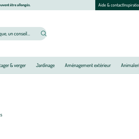
Aide & contact
Inspirati
uvent être allongés.
ager & verger
Jardinage
Aménagement extérieur
Animaler
ts