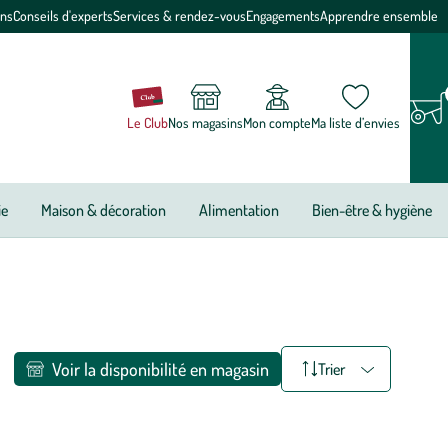
ons
Conseils d'experts
Services & rendez-vous
Engagements
Apprendre ensemble
Le Club
Nos magasins
Mon compte
Ma liste d’envies
ie
Maison & décoration
Alimentation
Bien-être & hygiène
Voir la disponibilité en magasin
Trier