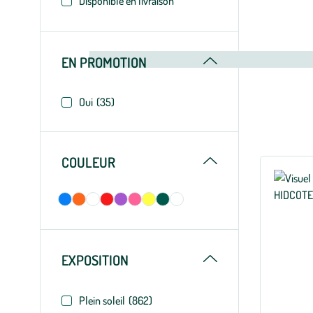
Disponible en livraison
Replier
EN PROMOTION
Oui
(35)
Replier
COULEUR
Replier
EXPOSITION
Plein soleil
(862)