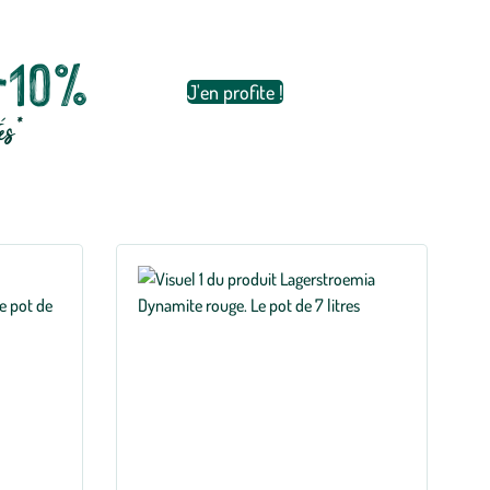
 -10%
J'en profite !
és*