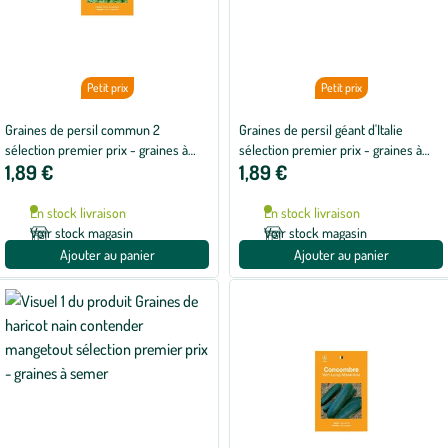
Petit prix
Petit prix
Graines de persil commun 2
Graines de persil géant d'Italie
sélection premier prix - graines à
sélection premier prix - graines à
1,89 €
1,89 €
semer
semer
En stock livraison
En stock livraison
Voir stock magasin
Voir stock magasin
Ajouter au panier
Ajouter au panier