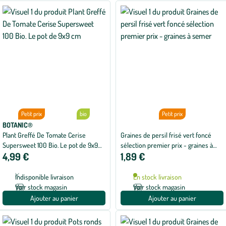
Petit prix
bio
Petit prix
BOTANIC®
Plant Greffé De Tomate Cerise
Graines de persil frisé vert foncé
Supersweet 100 Bio. Le pot de 9x9
sélection premier prix - graines à
4,99 €
1,89 €
cm
semer
Indisponible livraison
En stock livraison
Voir stock magasin
Voir stock magasin
Ajouter au panier
Ajouter au panier