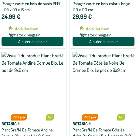
de
Potager carré en bois de sapin PEFC
Potager carré en bois coloris beige -
5
- 90 x 90 x 16 cm
120 x 120 cm
sur
5
24,99 €
29,99 €
avec
1
avis
En stock livraison
En stock livraison
Voir stock magasin
Voir stock magasin
Ajouter au panier
Ajouter au panier
Petit prix
bio
Petit prix
bio
BOTANIC®
BOTANIC®
Plant Greffé De Tomate Andine
Plant Greffé De Tomate Côtelée
Cornue Bio. Le pot de 9x9 cm
Noire De Crimée Bio. Le pot de 9x9