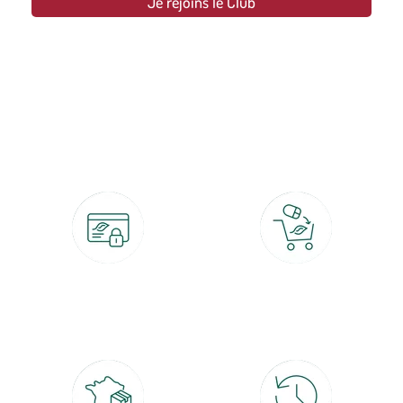
Je rejoins le Club
botanic®, les jardineries expertes du végétal depuis 1995.
Paiement 100% sécurisé
Click & Collect
CB, PayPal, carte cadeau, Alma 3x ou
retrait gratuit en magasin sous 2h
4x