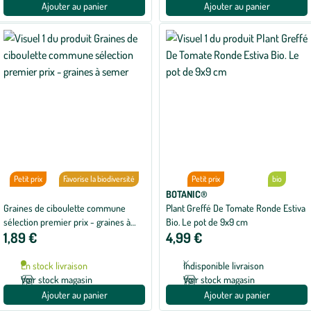
Ajouter au panier
Ajouter au panier
Petit prix
Favorise la biodiversité
Petit prix
bio
BOTANIC®
Graines de ciboulette commune
Plant Greffé De Tomate Ronde Estiva
sélection premier prix - graines à
Bio. Le pot de 9x9 cm
1,89 €
4,99 €
semer
En stock livraison
Indisponible livraison
Voir stock magasin
Voir stock magasin
Ajouter au panier
Ajouter au panier