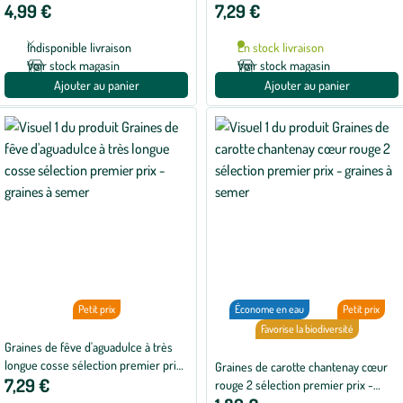
4,99 €
7,29 €
semer
Indisponible livraison
En stock livraison
Voir stock magasin
Voir stock magasin
Ajouter au panier
Ajouter au panier
Petit prix
Économe en eau
Petit prix
Favorise la biodiversité
Graines de fêve d'aguadulce à très
longue cosse sélection premier prix
Graines de carotte chantenay cœur
7,29 €
- graines à semer
rouge 2 sélection premier prix -
graines à semer