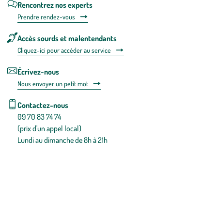
Rencontrez nos experts
Prendre rendez-vous
Accès sourds et malentendants
Cliquez-ici pour accéder au service
Écrivez-nous
Nous envoyer un petit mot
Contactez-nous
09 70 83 74 74
(prix d'un appel local)
Lundi au dimanche de 8h à 21h
Conditions générales de vente
Conditions générales d'utilisation
Mentions légales
Politique de confidentialité & cookies
Pièces détachées
Plan du site
Gestion des cookies
Pour votre santé, évitez de manger entre les repas,