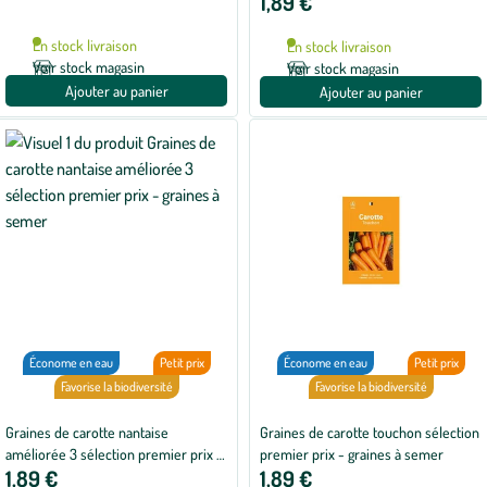
1,89 €
En stock livraison
En stock livraison
Voir stock magasin
Voir stock magasin
Ajouter au panier
Ajouter au panier
Économe en eau
Petit prix
Économe en eau
Petit prix
Favorise la biodiversité
Favorise la biodiversité
Graines de carotte nantaise
Graines de carotte touchon sélection
améliorée 3 sélection premier prix -
premier prix - graines à semer
1,89 €
1,89 €
graines à semer