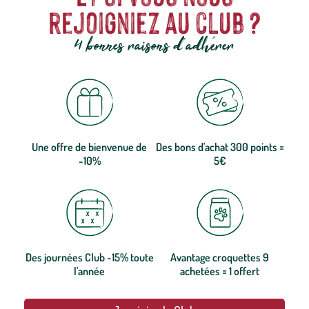
proposer des produits de qualité au meilleur prix pour vos animaux.
rejoigniez au club ?
Retrouvez une sélection de croquettes, des boules de graisse, de la
litière, des aquariums et bien plus encore ! Des produits à prix
4 bonnes raisons d'adhérer
accessibles tout au long de l’année.
Une offre de bienvenue de
Des bons d'achat 300 points =
-10%
5€
Des journées Club -15% toute
Avantage croquettes 9
l'année
achetées = 1 offert