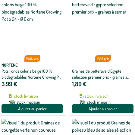
Petit prix
Petit prix
NORTENE
Pots ronds coloris beige 100 %
Graines de betterave d'Egypte
biodégradables Nortene Growing Pot
sélection premier prix - graines à
3,99 €
1,89 €
x 24 - Ø 6 cm
semer
En stock livraison
En stock livraison
Voir stock magasin
Voir stock magasin
Ajouter au panier
Ajouter au panier