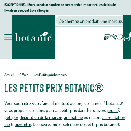
Aller
Aller
Aller
EXCEPTIONNEL I En raison d'un nombre de commandes important, les délais de
livraison peuvent être allongés.
à
au
au
Jardinerie
la
contenu
pied
Ma
Nos magasins
Mon
Je cherche un produit, une marque, un co
liste
compte
écologique,
navigation
principal
de
d’envies
animalerie,
page
décoration,
Nos
alimentation
produits
bio
botanic®
Accueil
Offres
Les Petits prix botanic®
Les petits prix botanic®
Vous souhaitez vous faire plaisir tout au long de l’année ? botanic®
vous propose des bons plans à petits prix dans les univers
jardin
&
potager
,
décoration de la maison
,
animalerie
ou encore
alimentation
bio
&
bien-être
. Découvrez notre sélection de petits prix botanic®