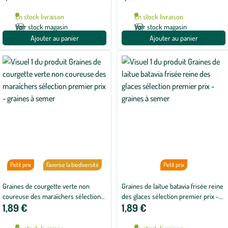
En stock livraison
En stock livraison
Voir stock magasin
Voir stock magasin
Ajouter au panier
Ajouter au panier
Petit prix
Favorise la biodiversité
Petit prix
Graines de courgette verte non
Graines de laitue batavia frisée reine
coureuse des maraîchers sélection
des glaces sélection premier prix -
1,89 €
1,89 €
premier prix - graines à semer
graines à semer