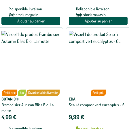
1
1
avis
avis
Indisponible livraison
Indisponible livraison
Voir stock magasin
Voir stock magasin
Ajouter au panier
Ajouter au panier
Petit prix
bio
Favorise la biodiversité
Petit prix
BOTANIC®
EDA
Framboisier Autumn Bliss Bio. La
Seau à compost vert eucalyptus - 6L
motte
4,99 €
9,99 €
Indisponible livraison
En stock livraison