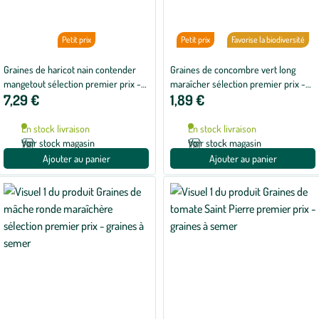
Petit prix
Petit prix
Favorise la biodiversité
Graines de haricot nain contender
Graines de concombre vert long
mangetout sélection premier prix -
maraîcher sélection premier prix -
7,29 €
1,89 €
graines à semer
graines à semer
En stock livraison
En stock livraison
Voir stock magasin
Voir stock magasin
Ajouter au panier
Ajouter au panier