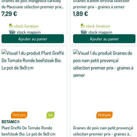
Graines de pois mangetout carouby
Graines d'aneth officinal sélection
de Maussane sélection premier prix
premier prix - graines à semer
7,29 €
1,89 €
- graines à semer
En stock livraison
En stock livraison
Voir stock magasin
Voir stock magasin
Ajouter au panier
Ajouter au panier
Petit prix
bio
Petit prix
BOTANIC®
Plant Greffé De Tomate Ronde
Graines de pois nain petit provençal
beefsteak Bio. Le pot de 9x9 cm
sélection premier prix - graines à