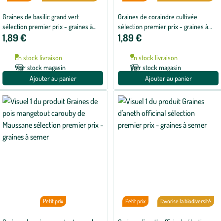
Graines de basilic grand vert
Graines de coraindre cultivée
sélection premier prix - graines à
sélection premier prix - graines à
1,89 €
1,89 €
semer
semer
En stock livraison
En stock livraison
Voir stock magasin
Voir stock magasin
Ajouter au panier
Ajouter au panier
Petit prix
Petit prix
Favorise la biodiversité