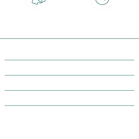
Livraison partout en France
30 jours pour changer d'avis
à domicile ou point relais
et retour gratuit en magasin
(Re)découvrez botanic®
Entre vous et nous
Nos univers botanic®
(Re)connectez-vous avec la nature, inspirez-vous et profitez de
nos offres exclusives !