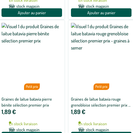
En stock livraison
En stock livraison
Voir stock magasin
Voir stock magasin
Ajouter au panier
Ajouter au panier
Petit prix
Petit prix
Graines de laitue batavia pierre
Graines de laitue batavia rouge
bénite sélection premier prix
grenobloise sélection premier prix -
1,89 €
1,89 €
graines à semer
En stock livraison
En stock livraison
Voir stock magasin
Voir stock magasin