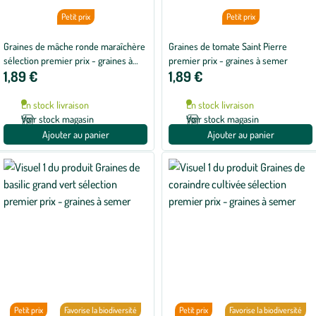
Petit prix
Petit prix
Graines de mâche ronde maraîchère
Graines de tomate Saint Pierre
sélection premier prix - graines à
premier prix - graines à semer
1,89 €
1,89 €
semer
En stock livraison
En stock livraison
Voir stock magasin
Voir stock magasin
Ajouter au panier
Ajouter au panier
Petit prix
Favorise la biodiversité
Petit prix
Favorise la biodiversité