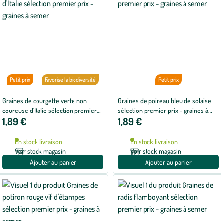
Petit prix
Favorise la biodiversité
Petit prix
Graines de courgette verte non
Graines de poireau bleu de solaise
coureuse d'Italie sélection premier
sélection premier prix - graines à
1,89 €
1,89 €
prix - graines à semer
semer
En stock livraison
En stock livraison
Voir stock magasin
Voir stock magasin
Ajouter au panier
Ajouter au panier