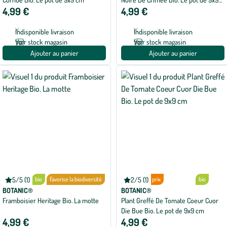
4,99 €
4,99 €
cm
Indisponible livraison
Indisponible livraison
Voir stock magasin
Voir stock magasin
Ajouter au panier
Ajouter au panier
Petit prix
5/5 (1)
bio
Favorise la biodiversité
2/5 (1)
Petit prix
bio
Note
Note
moyenne
moyenne
BOTANIC®
BOTANIC®
de
de
Framboisier Heritage Bio. La motte
Plant Greffé De Tomate Coeur Cuor
5
2
Die Bue Bio. Le pot de 9x9 cm
sur
sur
5
5
4,99 €
4,99 €
avec
avec