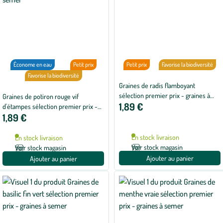
Économe en eau
Petit prix
Petit prix
Favorise la biodiversité
Favorise la biodiversité
Graines de radis flamboyant
sélection premier prix - graines à
Graines de potiron rouge vif
1,89 €
semer
d'étampes sélection premier prix -
1,89 €
graines à semer
En stock livraison
En stock livraison
Voir stock magasin
Voir stock magasin
Ajouter au panier
Ajouter au panier